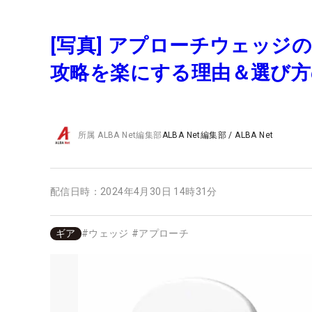
[写真] アプローチウェッ
攻略を楽にする理由＆選び
所属
ALBA Net編集部
ALBA Net編集部
/
ALBA Net
配信日時：
2024年4月30日 14時31分
ギア
#
ウェッジ
#
アプローチ