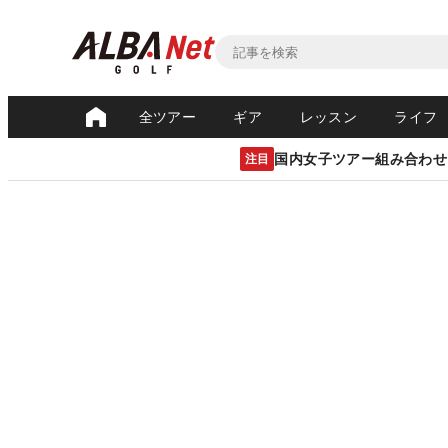
全ツアー
ギア
レッスン
ライフ
国内女子ツアー組み合わせ
注目