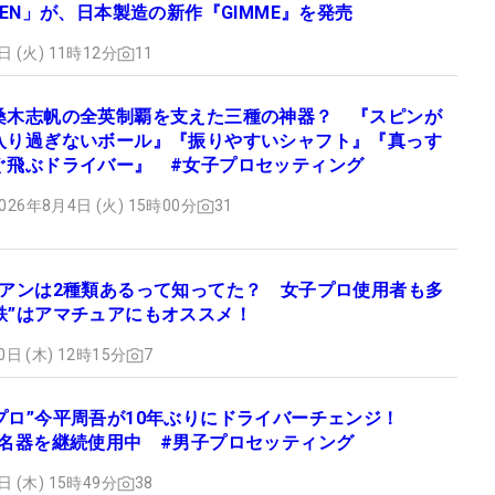
YDEN」が、日本製造の新作『GIMME』を発売
日 (火) 11時12分
11
桑木志帆の全英制覇を支えた三種の神器？ 『スピンが
入り過ぎないボール』『振りやすいシャフト』『真っす
ぐ飛ぶドライバー』 #女子プロセッティング
026年8月4日 (火) 15時00分
31
イアンは2種類あるって知ってた？ 女子プロ使用者も多
鉄”はアマチュアにもオススメ！
0日 (木) 12時15分
7
プロ”今平周吾が10年ぶりにドライバーチェンジ！
は名器を継続使用中 #男子プロセッティング
日 (木) 15時49分
38