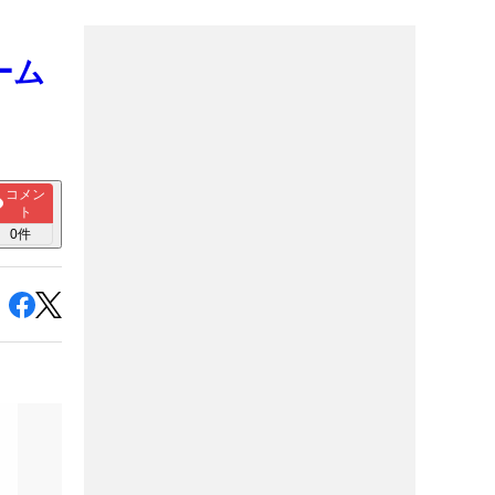
ーム
コメン
ト
0
件