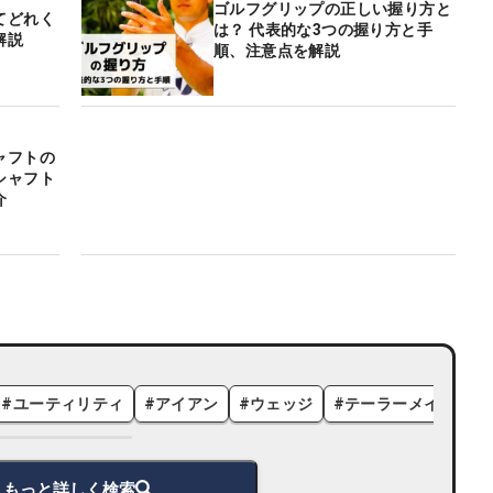
ゴルフグリップの正しい握り方と
てどれく
は？ 代表的な3つの握り方と手
解説
順、注意点を解説
ャフトの
シャフト
介
#
ユーティリティ
#
アイアン
#
ウェッジ
#
テーラーメイド
#
もっと詳しく検索