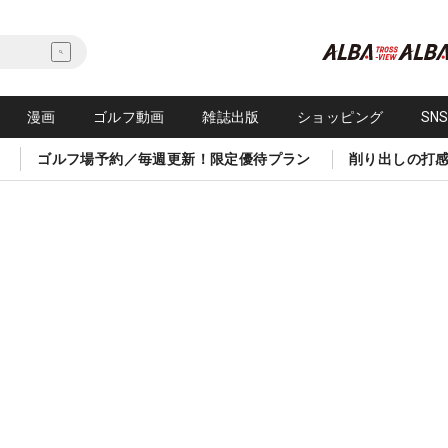
漫画
ゴルフ動画
雑誌出版
ショッピング
SN
ゴルフ場予約／毎週更新！限定優待プラン
削り出しの打