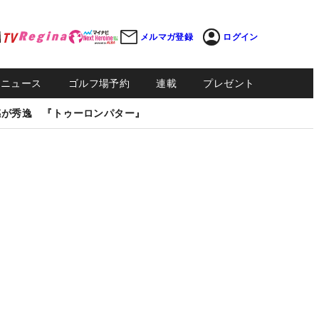
メルマガ登録
ログイン
Sニュース
ゴルフ場予約
連載
プレゼント
感が秀逸 『トゥーロンパター』