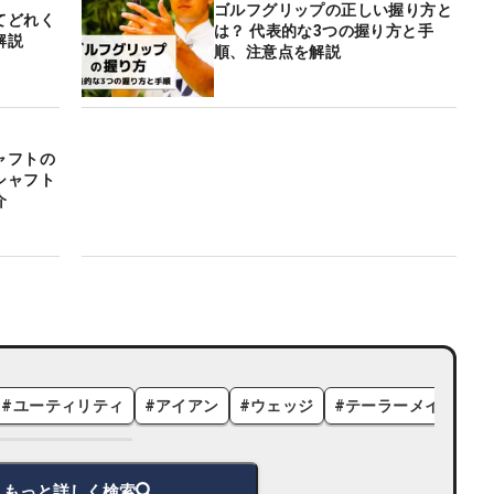
ゴルフグリップの正しい握り方と
てどれく
は？ 代表的な3つの握り方と手
解説
順、注意点を解説
ャフトの
シャフト
介
#
ユーティリティ
#
アイアン
#
ウェッジ
#
テーラーメイド
#
もっと詳しく検索