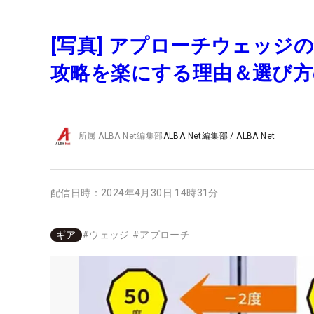
[写真] アプローチウェッ
攻略を楽にする理由＆選び
所属
ALBA Net編集部
ALBA Net編集部
/
ALBA Net
配信日時：
2024年4月30日 14時31分
ギア
#
ウェッジ
#
アプローチ