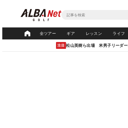
全ツアー
ギア
レッスン
ライフ
松山英樹ら出場 米男子リーダー
注目