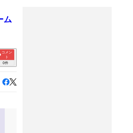
ーム
コメン
ト
0
件