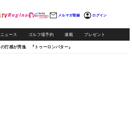
メルマガ登録
ログイン
Sニュース
ゴルフ場予約
連載
プレゼント
しの打感が秀逸 『トゥーロンパター』