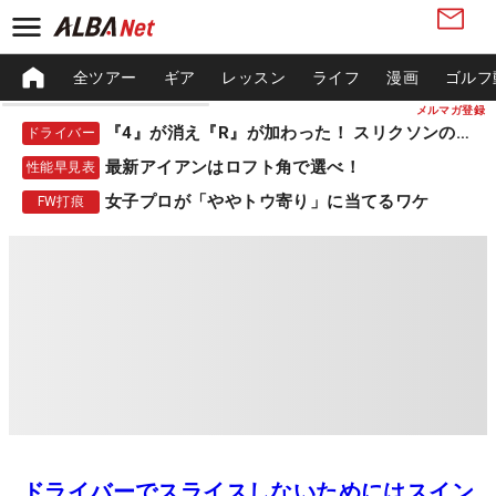
全ツアー
ギア
レッスン
ライフ
漫画
ゴルフ
メルマガ登録
『4』が消え『R』が加わった！ スリクソンの新作
ドライバー
最新アイアンはロフト角で選べ！
性能早見表
女子プロが「ややトウ寄り」に当てるワケ
FW打痕
ドライバーでスライスしないためにはスイン