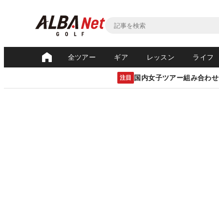
全ツアー
ギア
レッスン
ライフ
国内女子ツアー組み合わせ
注目