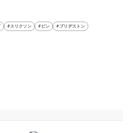
プ
#スリクソン
#ピン
#ブリヂストン