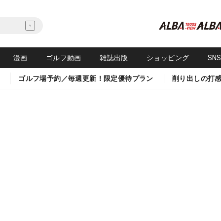
漫画
ゴルフ動画
雑誌出版
ショッピング
SN
ゴルフ場予約／毎週更新！限定優待プラン
削り出しの打