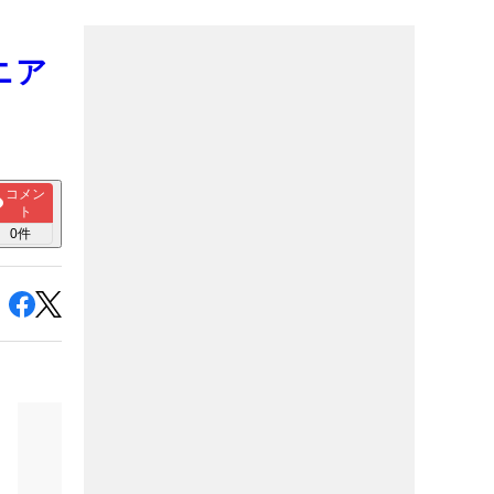
ニア
コメン
ト
0
件