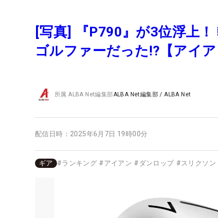
[写真] 『P790』が3位浮
ゴルファーだった!?【アイ
所属
ALBA Net編集部
ALBA Net編集部
/
ALBA Net
配信日時：
2025年6月7日 19時00分
ギア
#
ランキング
#
アイアン
#
ダンロップ
#
スリクソン