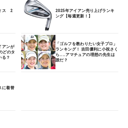
ィス 2
2025年アイアン売り上げランキ
ング【毎週更新！】
「ゴルフを教わりたい女子プロ」
イアンが
ランキング！ 吉田優利に小祝さく
のどのタ
ら……アマチュアの理想の先生は
いる？
誰だ？
スに着替