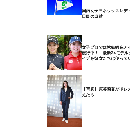
国内女子ヨネックスレデ
日目の成績
女子プロでは軟鉄鍛造ア
流行中！ 最新34モデル
イプを彼女たちは使って
【写真】原英莉花がドレ
えたら