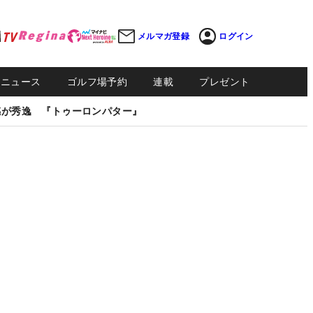
メルマガ登録
ログイン
Sニュース
ゴルフ場予約
連載
プレゼント
感が秀逸 『トゥーロンパター』