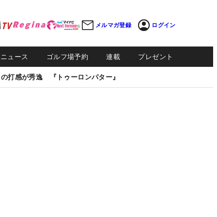
メルマガ登録
ログイン
Sニュース
ゴルフ場予約
連載
プレゼント
しの打感が秀逸 『トゥーロンパター』