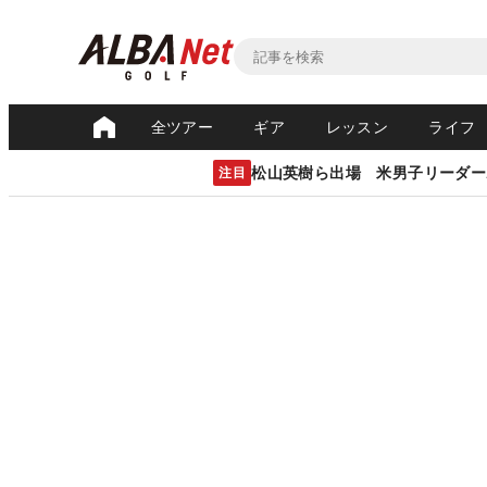
全ツアー
ギア
レッスン
ライフ
松山英樹ら出場 米男子リーダー
注目