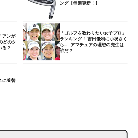
ング【毎週更新！】
「ゴルフを教わりたい女子プロ」
イアンが
ランキング！ 吉田優利に小祝さく
のどのタ
ら……アマチュアの理想の先生は
いる？
誰だ？
スに着替