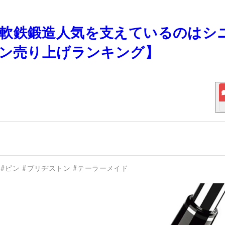
上！ 軟鉄鍛造人気を支えているのはシ
アン売り上げランキング】
#
ピン
#
ブリヂストン
#
テーラーメイド