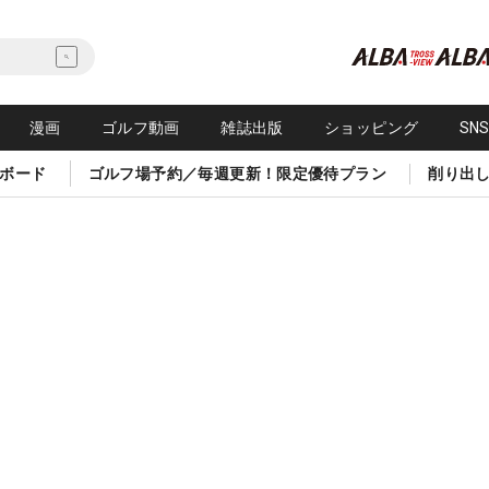
漫画
ゴルフ動画
雑誌出版
ショッピング
SN
ボード
ゴルフ場予約／毎週更新！限定優待プラン
削り出