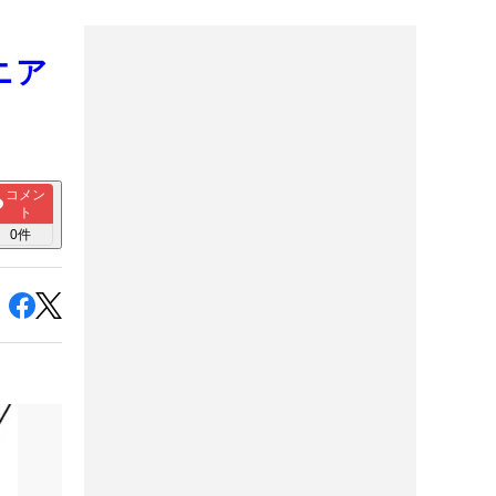
ニア
コメン
ト
0
件