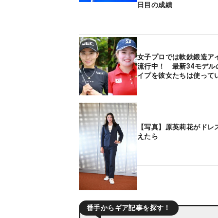
日目の成績
女子プロでは軟鉄鍛造ア
流行中！ 最新34モデル
イプを彼女たちは使って
【写真】原英莉花がドレ
えたら
番手からギア記事を探す！