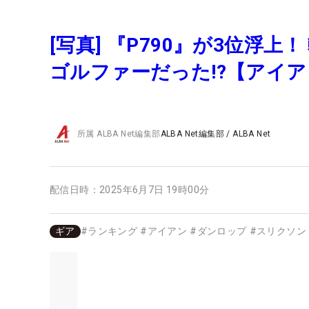
[写真] 『P790』が3位浮
ゴルファーだった!?【アイ
所属
ALBA Net編集部
ALBA Net編集部
/
ALBA Net
配信日時：
2025年6月7日 19時00分
ギア
#
ランキング
#
アイアン
#
ダンロップ
#
スリクソン