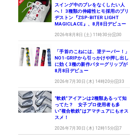
スイング中のブレをなくしたい人
へ！ 3種類の伸縮性ヒモ採用のブリ
ヂストン『ZSP-BITER LIGHT
MAGICLACE』、8月8日デビュー
2026年8月8日 (土) 11時30分
30
「手首のこねには、逆テーパー！」
NO1-GRIPから引っかけや押し出し
に効く3種の新作パターグリップが
8月8日デビュー
2026年7月30日 (木) 14時20分
33
“軟鉄”アイアンは2種類あるって知
ってた？ 女子プロ使用者も多
い“複合軟鉄”はアマチュアにもオス
スメ！
2026年7月30日 (木) 12時15分
7