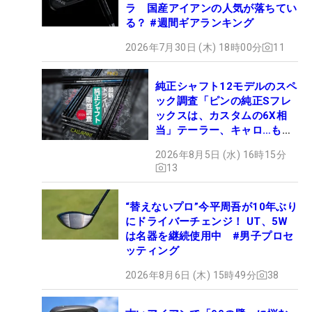
ラ 国産アイアンの人気が落ちてい
る？ #週間ギアランキング
2026年7月30日 (木) 18時00分
11
純正シャフト12モデルのスペ
ック調査「ピンの純正Sフレ
ックスは、カスタムの6X相
当」テーラー、キャロ…もチ
ェック！
2026年8月5日 (水) 16時15分
13
“替えないプロ”今平周吾が10年ぶり
にドライバーチェンジ！ UT、5W
は名器を継続使用中 #男子プロセ
ッティング
2026年8月6日 (木) 15時49分
38