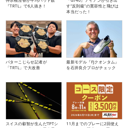
仲宗根澄香が平均パット数
『G740』アイアンが引き出
『TRTL』で6人抜き！
す“反則級”の寛容性と飛びは
本当だった！
パターこじらせ記者が
最新モデル『FJクオンタム』
「TRTL」で大改善
を石井良介プロがチェック
スイスの叡智が生んだTPTシ
11月までのプレーに2回使え