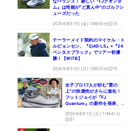
なバランス！ 新しい『FJクオンタ
ム』は性能が“ど真ん中”のゴルフシ
ューズだった
2026年8月7日 (金) 10時00分
14
テーラーメイド契約のマイケル・ト
ルビョンセン、『Qi4D LS』×『24
ベンタスブラック』でツアー初優
勝！【WITB】
2026年8月3日 (月) 12時23分
19
女子プロ17人が好む“雲の
上”の快適性がさらに進化！
フットジョイが『FJ
Quantum』の新作を発表、8
月7日デビュー
2026年8月1日 (土) 11時41分
51