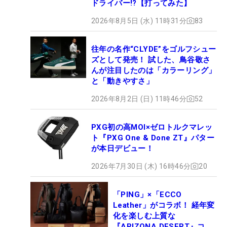
ドライバー!?【打ってみた】
2026年8月5日 (水) 11時31分
83
往年の名作“CLYDE”をゴルフシュー
ズとして発売！ 試した、鳥谷敬さ
んが注目したのは「カラーリング」
と「動きやすさ」
2026年8月2日 (日) 11時46分
52
PXG初の高MOI×ゼロトルクマレッ
ト『PXG One & Done ZT』パター
が本日デビュー！
2026年7月30日 (木) 16時46分
20
「PING」×「ECCO
Leather」がコラボ！ 経年変
化を楽しむ上質な
『ARIZONA DESERT』コレ