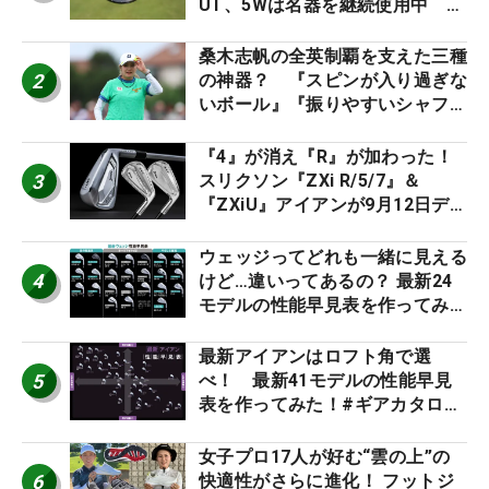
UT、5Wは名器を継続使用中 #
男子プロセッティング
桑木志帆の全英制覇を支えた三種
2
の神器？ 『スピンが入り過ぎな
いボール』『振りやすいシャフ
ト』『真っすぐ飛ぶドライバ
ー』 #女子プロセッティング
『4』が消え『R』が加わった！
3
スリクソン『ZXi R/5/7』＆
『ZXiU』アイアンが9月12日デ
ビュー
ウェッジってどれも一緒に見える
4
けど…違いってあるの？ 最新24
モデルの性能早見表を作ってみ
た #ギアカタログ2026
最新アイアンはロフト角で選
5
べ！ 最新41モデルの性能早見
表を作ってみた！#ギアカタログ
2026
女子プロ17人が好む“雲の上”の
6
快適性がさらに進化！ フットジ