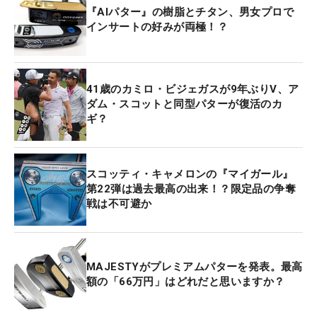
『AIパター』の樹脂とチタン、男女プロで
インサートの好みが両極！？
41歳のカミロ・ビジェガスが9年ぶりV、ア
ダム・スコットと同型パターが復活のカ
ギ？
スコッティ・キャメロンの『マイガール』
第22弾は過去最高の出来！？限定品の争奪
戦は不可避か
MAJESTYがプレミアムパターを発表。最高
額の「66万円」はどれだと思いますか？