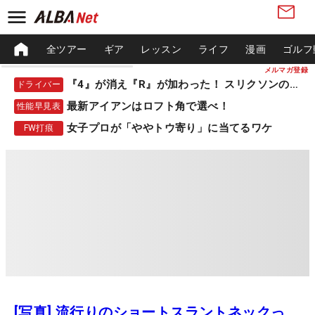
全ツアー
ギア
レッスン
ライフ
漫画
ゴルフ
メルマガ登録
『4』が消え『R』が加わった！ スリクソンの新作
ドライバー
最新アイアンはロフト角で選べ！
性能早見表
女子プロが「ややトウ寄り」に当てるワケ
FW打痕
[写真] 流行りのショートスラントネックっ