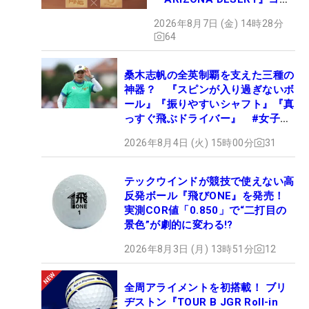
クション、9月15日限定デビ
2026年8月7日 (金) 14時28分
ュー
64
桑木志帆の全英制覇を支えた三種の
神器？ 『スピンが入り過ぎないボ
ール』『振りやすいシャフト』『真
っすぐ飛ぶドライバー』 #女子プ
ロセッティング
2026年8月4日 (火) 15時00分
31
テックウインドが競技で使えない高
反発ボール『飛びONE』を発売！
実測COR値「0.850」で“二打目の
景色”が劇的に変わる!?
2026年8月3日 (月) 13時51分
12
全周アライメントを初搭載！ ブリ
ヂストン『TOUR B JGR Roll-in