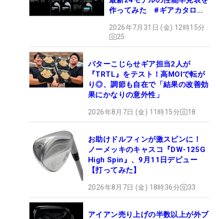
作ってみた #ギアカタログ
2026
2026年7月31日 (金) 12時15分
25
パターこじらせギア担当2人が
『TRTL』をテスト！高MOIで転が
り◎、調節も自在で「結果の改善効
果にかなりの意外性」
2026年8月7日 (金) 11時15分
18
お助けドルフィンが激スピンに！
ノーメッキのキャスコ『DW-125G
High Spin』、9月11日デビュー
【打ってみた】
2026年8月7日 (金) 18時36分
33
アイアン売り上げの半数以上が外ブ