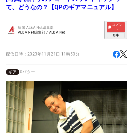
て、どうなの？【QPのギアマニュアル】
コメン
所属
ALBA Net編集部
ト
ALBA Net編集部
/
ALBA Net
0
件
配信日時：
2023年11月21日 11時50分
ギア
#
パター