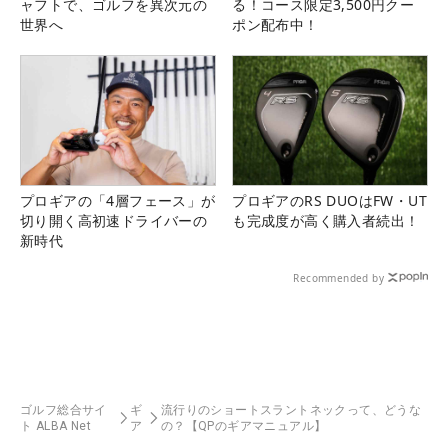
ャフトで、ゴルフを異次元の
る！コース限定3,500円クー
世界へ
ポン配布中！
プロギアの「4層フェース」が
プロギアのRS DUOはFW・UT
切り開く高初速ドライバーの
も完成度が高く購入者続出！
新時代
Recommended by
ゴルフ総合サイ
ギ
流行りのショートスラントネックって、どうな
ト ALBA Net
ア
の？【QPのギアマニュアル】