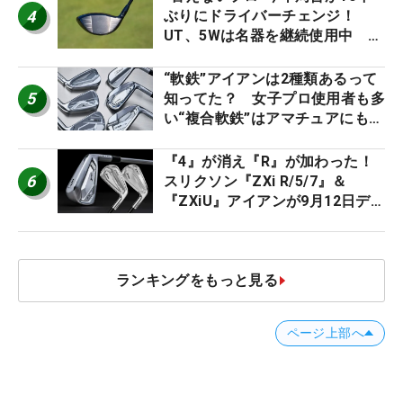
4
ぶりにドライバーチェンジ！
UT、5Wは名器を継続使用中 #
男子プロセッティング
“軟鉄”アイアンは2種類あるって
5
知ってた？ 女子プロ使用者も多
い“複合軟鉄”はアマチュアにもオ
ススメ！
『4』が消え『R』が加わった！
6
スリクソン『ZXi R/5/7』＆
『ZXiU』アイアンが9月12日デ
ビュー
ランキングをもっと見る
ページ上部へ