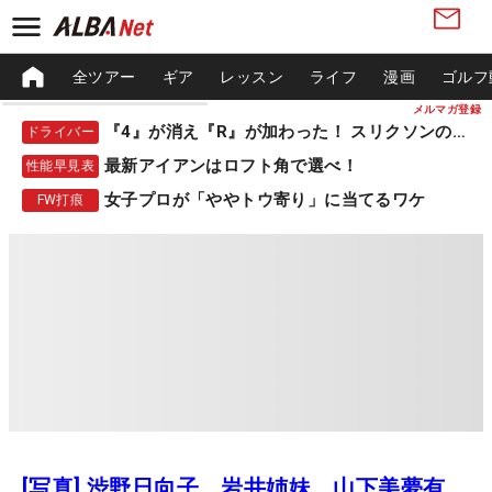
全ツアー
ギア
レッスン
ライフ
漫画
ゴルフ
メルマガ登録
『4』が消え『R』が加わった！ スリクソンの新作
ドライバー
最新アイアンはロフト角で選べ！
性能早見表
女子プロが「ややトウ寄り」に当てるワケ
FW打痕
[写真] 渋野日向子、岩井姉妹、山下美夢有、