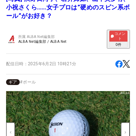
小祝さくら……女子プロは”硬めのスピン系ボ
ール”がお好き？
コメン
所属
ALBA Net編集部
ト
ALBA Net編集部
/
ALBA Net
0
件
配信日時：
2025年6月2日 10時21分
ギア
#
ボール