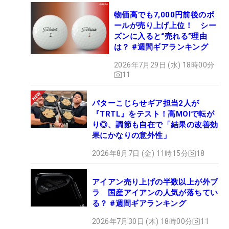
物価高でも7,000円前後のボ
ールが売り上げ上位！ シー
ズンに入ると“売れる”理由
は？ #週間ギアランキング
2026年7月29日 (水) 18時00分
11
パターこじらせギア担当2人が
『TRTL』をテスト！高MOIで転が
り◎、調節も自在で「結果の改善効
果にかなりの意外性」
2026年8月7日 (金) 11時15分
18
アイアン売り上げの半数以上が外ブ
ラ 国産アイアンの人気が落ちてい
る？ #週間ギアランキング
2026年7月30日 (木) 18時00分
11