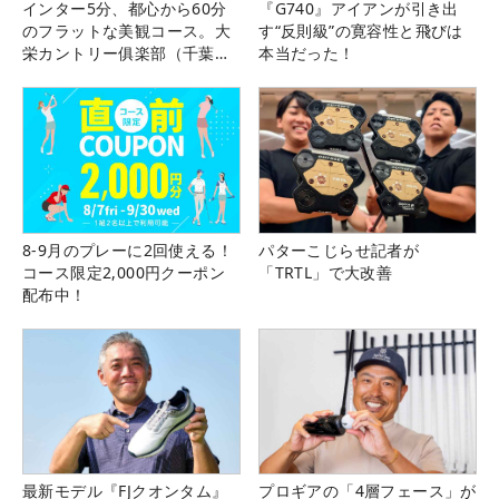
インター5分、都心から60分
『G740』アイアンが引き出
のフラットな美観コース。大
す“反則級”の寛容性と飛びは
栄カントリー俱楽部（千葉
本当だった！
県）
8-9月のプレーに2回使える！
パターこじらせ記者が
コース限定2,000円クーポン
「TRTL」で大改善
配布中！
最新モデル『FJクオンタム』
プロギアの「4層フェース」が