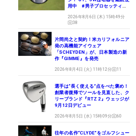
用中 #男子プロセッティン
グ
2026年8月6日 (木) 15時49分
38
片岡尚之と契約！米カリフォルニア
発の高機能アイウェア
「SCHEYDEN」が、日本製造の新
作『GIMME』を発売
2026年8月4日 (火) 11時12分
11
選手は“長く使える”点をべた褒め！
創業者復帰でソールを見直した、ク
リーブランド『RTZ 2』ウェッジが
9月12日デビュー
2026年8月5日 (水) 15時09分
60
往年の名作“CLYDE”をゴルフシュー