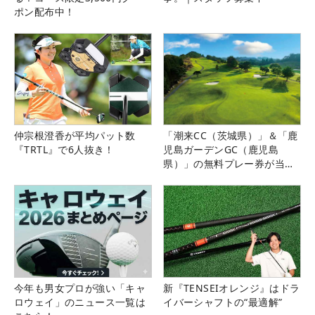
ポン配布中！
仲宗根澄香が平均パット数
「潮来CC（茨城県）」＆「鹿
『TRTL』で6人抜き！
児島ガーデンGC（鹿児島
県）」の無料プレー券が当た
る！！
今年も男女プロが強い「キャ
新『TENSEIオレンジ』はドラ
ロウェイ」のニュース一覧は
イバーシャフトの“最適解”