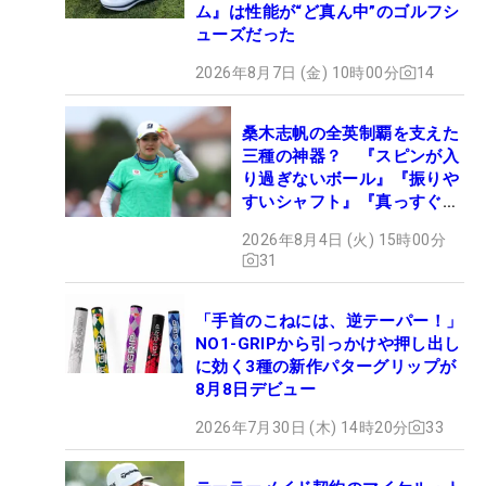
ム』は性能が“ど真ん中”のゴルフシ
ューズだった
2026年8月7日 (金) 10時00分
14
桑木志帆の全英制覇を支えた
三種の神器？ 『スピンが入
り過ぎないボール』『振りや
すいシャフト』『真っすぐ飛
ぶドライバー』 #女子プロ
2026年8月4日 (火) 15時00分
セッティング
31
「手首のこねには、逆テーパー！」
NO1-GRIPから引っかけや押し出し
に効く3種の新作パターグリップが
8月8日デビュー
2026年7月30日 (木) 14時20分
33