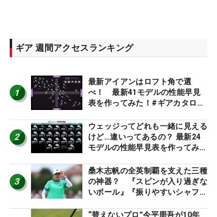
ギア 週間アクセスランキング
最新アイアンはロフト角で選
1
べ！ 最新41モデルの性能早見
表を作ってみた！#ギアカタログ
2026
ウェッジってどれも一緒に見える
2
けど…違いってあるの？ 最新24
モデルの性能早見表を作ってみ
た #ギアカタログ2026
桑木志帆の全英制覇を支えた三種
3
の神器？ 『スピンが入り過ぎな
いボール』『振りやすいシャフ
ト』『真っすぐ飛ぶドライバ
ー』 #女子プロセッティング
“替えないプロ”今平周吾が10年