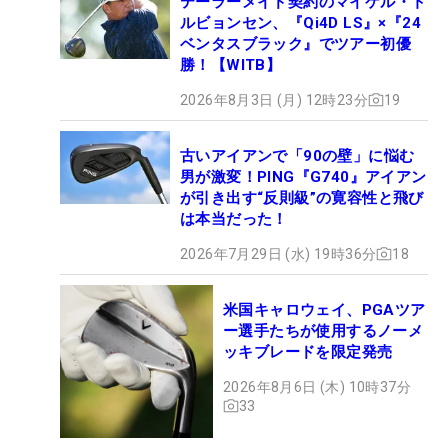
テーラーメイド契約のマイケル・ト
ルビョンセン、『Qi4D LS』×『24
ベンタスブラック』でツアー初優
勝！【WITB】
2026年8月3日 (月) 12時23分
19
古いアイアンで「90の壁」に悩む
男が激変！PING『G740』アイアン
が引き出す“反則級”の寛容性と飛び
は本当だった！
2026年7月29日 (水) 19時36分
18
米国キャロウェイ、PGAツア
ー選手たちが使用するノーメ
ッキブレードを限定発売
2026年8月6日 (木) 10時37分
33