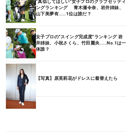
“真似してほしい”女子プロのクラブセッティ
ングランキング 青木瀬令奈、岩井姉妹、
山下美夢有……1位は誰だ？
女子プロの“スイング完成度”ランキング 岩
井姉妹、小祝さくら、竹田麗央……No.1は一
体誰？
【写真】原英莉花がドレスに着替えたら