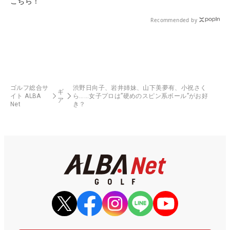
こちら！
Recommended by
ゴルフ総合サ
渋野日向子、岩井姉妹、山下美夢有、小祝さく
ギ
イト ALBA
ら……女子プロは”硬めのスピン系ボール”がお好
ア
Net
き？