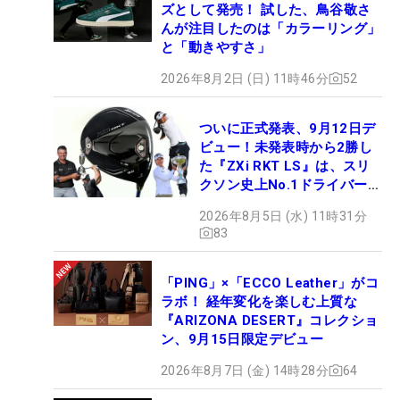
ズとして発売！ 試した、鳥谷敬さ
んが注目したのは「カラーリング」
と「動きやすさ」
2026年8月2日 (日) 11時46分
52
ついに正式発表、9月12日デ
ビュー！未発表時から2勝し
た『ZXi RKT LS』は、スリ
クソン史上No.1ドライバー!?
【打ってみた】
2026年8月5日 (水) 11時31分
83
「PING」×「ECCO Leather」がコ
ラボ！ 経年変化を楽しむ上質な
『ARIZONA DESERT』コレクショ
ン、9月15日限定デビュー
2026年8月7日 (金) 14時28分
64