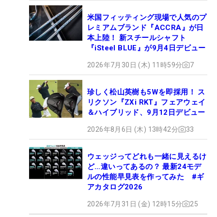
米国フィッティング現場で人気のプ
レミアムブランド『ACCRA』が日
本上陸！ 新スチールシャフト
『iSteel BLUE』が9月4日デビュー
2026年7月30日 (木) 11時59分
7
珍しく松山英樹も5Wを即採用！ ス
リクソン『ZXi RKT』フェアウェイ
＆ハイブリッド、9月12日デビュー
2026年8月6日 (木) 13時42分
33
ウェッジってどれも一緒に見えるけ
ど…違いってあるの？ 最新24モデ
ルの性能早見表を作ってみた #ギ
アカタログ2026
2026年7月31日 (金) 12時15分
25