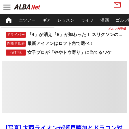
全ツアー
ギア
レッスン
ライフ
漫画
ゴルフ
メルマガ登録
『4』が消え『R』が加わった！ スリクソンの新作
ドライバー
最新アイアンはロフト角で選べ！
性能早見表
女子プロが「ややトウ寄り」に当てるワケ
FW打痕
[写真] 大西ライオンが瀬戸晴加とドラコン対