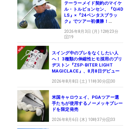
テーラーメイド契約のマイケ
ル・トルビョンセン、『Qi4D
LS』×『24ベンタスブラッ
ク』でツアー初優勝！
【WITB】
2026年8月3日 (月) 12時23分
19
スイング中のブレをなくしたい人
へ！ 3種類の伸縮性ヒモ採用のブリ
ヂストン『ZSP-BITER LIGHT
MAGICLACE』、8月8日デビュー
2026年8月8日 (土) 11時30分
30
米国キャロウェイ、PGAツアー選
手たちが使用するノーメッキブレー
ドを限定発売
2026年8月6日 (木) 10時37分
33