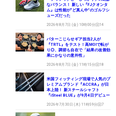
なバランス！ 新しい『FJクオンタ
ム』は性能が“ど真ん中”のゴルフシ
ューズだった
2026年8月7日 (金) 10時00分
14
パターこじらせギア担当2人が
『TRTL』をテスト！高MOIで転が
り◎、調節も自在で「結果の改善効
果にかなりの意外性」
2026年8月7日 (金) 11時15分
18
米国フィッティング現場で人気のプ
レミアムブランド『ACCRA』が日
本上陸！ 新スチールシャフト
『iSteel BLUE』が9月4日デビュー
2026年7月30日 (木) 11時59分
7