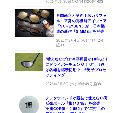
2026年7月30日 (木) 14時20分
33
片岡尚之と契約！米カリフォ
ルニア発の高機能アイウェア
「SCHEYDEN」が、日本製
造の新作『GIMME』を発売
2026年8月4日 (火) 11時12分
11
“替えないプロ”今平周吾が10年ぶり
にドライバーチェンジ！ UT、5W
は名器を継続使用中 #男子プロセ
ッティング
2026年8月6日 (木) 15時49分
38
テックウインドが競技で使えない高
反発ボール『飛びONE』を発売！
実測COR値「0.850」で“二打目の