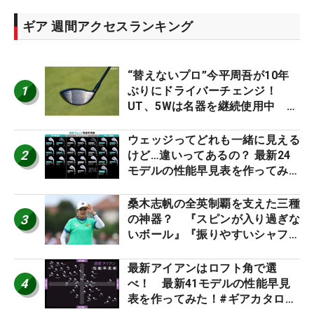
ギア 週間アクセスランキング
“替えないプロ”今平周吾が10年
1
ぶりにドライバーチェンジ！
UT、5Wは名器を継続使用中 #
男子プロセッティング
ウェッジってどれも一緒に見える
2
けど…違いってあるの？ 最新24
モデルの性能早見表を作ってみ
た #ギアカタログ2026
桑木志帆の全英制覇を支えた三種
3
の神器？ 『スピンが入り過ぎな
いボール』『振りやすいシャフ
ト』『真っすぐ飛ぶドライバ
ー』 #女子プロセッティング
最新アイアンはロフト角で選
4
べ！ 最新41モデルの性能早見
表を作ってみた！#ギアカタログ