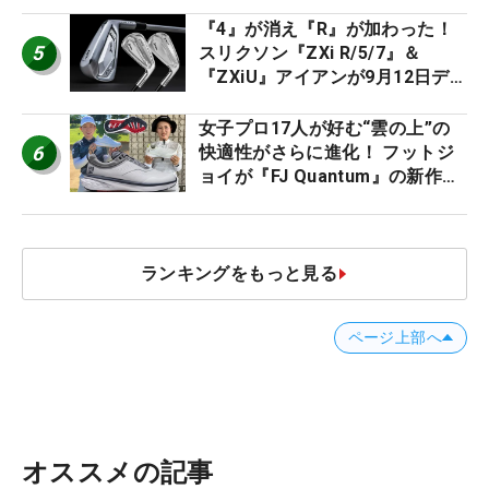
2026
『4』が消え『R』が加わった！
5
スリクソン『ZXi R/5/7』＆
『ZXiU』アイアンが9月12日デ
ビュー
女子プロ17人が好む“雲の上”の
6
快適性がさらに進化！ フットジ
ョイが『FJ Quantum』の新作を
発表、8月7日デビュー
ランキングをもっと見る
ページ上部へ
オススメの記事