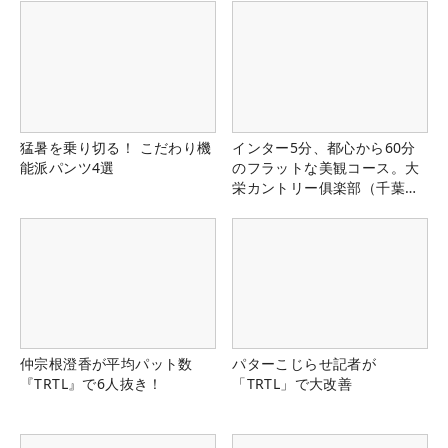
猛暑を乗り切る！ こだわり機
インター5分、都心から60分
能派パンツ4選
のフラットな美観コース。大
栄カントリー俱楽部（千葉
県）
仲宗根澄香が平均パット数
パターこじらせ記者が
『TRTL』で6人抜き！
「TRTL」で大改善