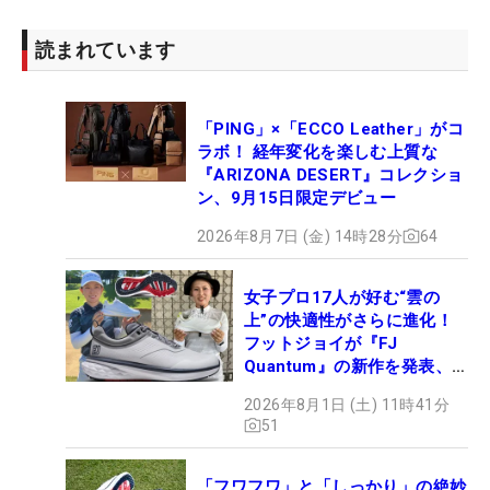
読まれています
「PING」×「ECCO Leather」がコ
ラボ！ 経年変化を楽しむ上質な
『ARIZONA DESERT』コレクショ
ン、9月15日限定デビュー
2026年8月7日 (金) 14時28分
64
女子プロ17人が好む“雲の
上”の快適性がさらに進化！
フットジョイが『FJ
Quantum』の新作を発表、8
月7日デビュー
2026年8月1日 (土) 11時41分
51
「フワフワ」と「しっかり」の絶妙