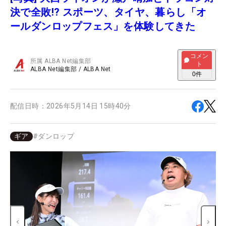
決で全敗!? スポーツ、タイヤ、暮らし「オ
ールダンロップフェス」を体験してきた
コメン
所属
ALBA Net編集部
ト
ALBA Net編集部
/
ALBA Net
0
件
配信日時：
2026年5月14日 15時40分
ギア
#
ダンロップ