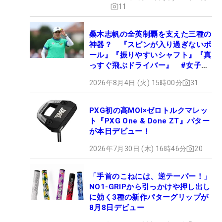
11
桑木志帆の全英制覇を支えた三種の
神器？ 『スピンが入り過ぎないボ
ール』『振りやすいシャフト』『真
っすぐ飛ぶドライバー』 #女子プ
ロセッティング
2026年8月4日 (火) 15時00分
31
PXG初の高MOI×ゼロトルクマレッ
ト『PXG One & Done ZT』パター
が本日デビュー！
2026年7月30日 (木) 16時46分
20
「手首のこねには、逆テーパー！」
NO1-GRIPから引っかけや押し出し
に効く3種の新作パターグリップが
8月8日デビュー