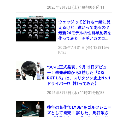
2026年8月8日 (土) 18時00分
11
ウェッジってどれも一緒に見
えるけど…違いってあるの？
最新24モデルの性能早見表を
作ってみた #ギアカタログ
2026
2026年7月31日 (金) 12時15分
25
ついに正式発表、9月12日デビュ
ー！未発表時から2勝した『ZXi
RKT LS』は、スリクソン史上No.1
ドライバー!?【打ってみた】
2026年8月5日 (水) 11時31分
83
往年の名作“CLYDE”をゴルフシュー
ズとして発売！ 試した、鳥谷敬さ