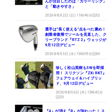
んが注目したのは「カラーリング」
と「動きやすさ」
2026年8月2日 (日) 11時46分
52
選手は“長く使える”点をべた褒め！
創業者復帰でソールを見直した、ク
リーブランド『RTZ 2』ウェッジが
9月12日デビュー
2026年8月5日 (水) 15時09分
60
珍しく松山英樹も5Wを即採
用！ スリクソン『ZXi RKT』
フェアウェイ＆ハイブリッ
ド、9月12日デビュー
2026年8月6日 (木) 13時42分
33
『4』が消え『R』が加わった！ ス