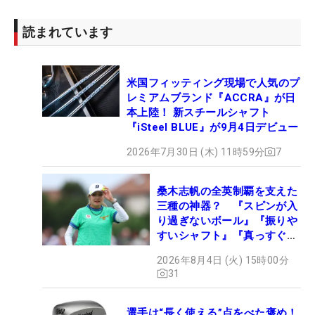
読まれています
米国フィッティング現場で人気のプ
レミアムブランド『ACCRA』が日
本上陸！ 新スチールシャフト
『iSteel BLUE』が9月4日デビュー
2026年7月30日 (木) 11時59分
7
桑木志帆の全英制覇を支えた
三種の神器？ 『スピンが入
り過ぎないボール』『振りや
すいシャフト』『真っすぐ飛
ぶドライバー』 #女子プロ
2026年8月4日 (火) 15時00分
セッティング
31
選手は“長く使える”点をべた褒め！