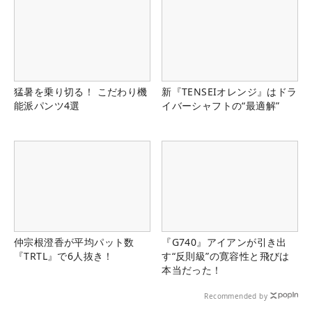
猛暑を乗り切る！ こだわり機
新『TENSEIオレンジ』はドラ
能派パンツ4選
イバーシャフトの“最適解”
仲宗根澄香が平均パット数
『G740』アイアンが引き出
『TRTL』で6人抜き！
す“反則級”の寛容性と飛びは
本当だった！
Recommended by