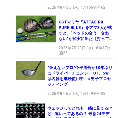
2026年8月5日 (水) 17時56分
62
USTマミヤ『ATTAS RX
PURE BLUE』をアマ3人が試
すと、“ヘッドの合う・合わ
ない”が如実に出た【打って
みた】
2026年7月29日 (水) 18時37分
22
“替えないプロ”今平周吾が10年ぶり
にドライバーチェンジ！ UT、5W
は名器を継続使用中 #男子プロセ
ッティング
2026年8月6日 (木) 15時49分
38
ウェッジってどれも一緒に見えるけ
ど…違いってあるの？ 最新24モデ