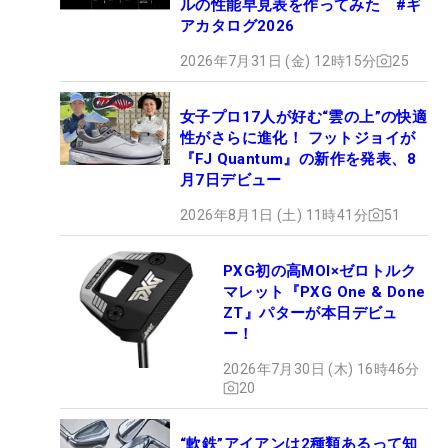
ルの性能早見表を作ってみた #ギ
アカタログ2026
2026年7月31日 (金) 12時15分
25
女子プロ17人が好む“雲の上”の快適
性がさらに進化！ フットジョイが
『FJ Quantum』の新作を発表、8
月7日デビュー
2026年8月1日 (土) 11時41分
51
PXG初の高MOI×ゼロトルク
マレット『PXG One & Done
ZT』パターが本日デビュ
ー！
2026年7月30日 (木) 16時46分
20
“軟鉄”アイアンは2種類あるって知