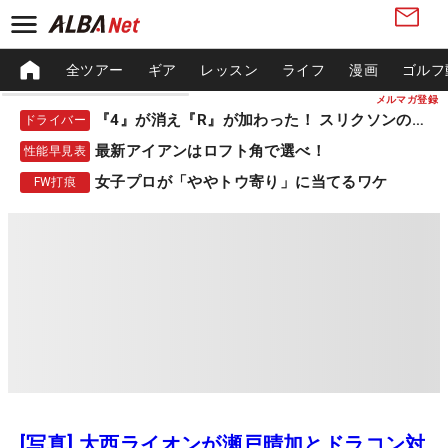
全ツアー
ギア
レッスン
ライフ
漫画
ゴルフ
メルマガ登録
『4』が消え『R』が加わった！ スリクソンの新作
ドライバー
最新アイアンはロフト角で選べ！
性能早見表
女子プロが「ややトウ寄り」に当てるワケ
FW打痕
[写真] 大西ライオンが瀬戸晴加とドラコン対