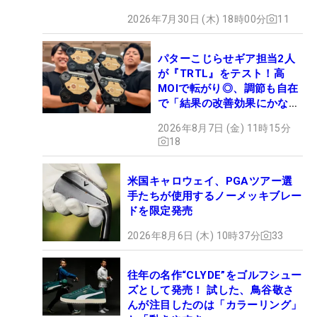
2026年7月30日 (木) 18時00分
11
パターこじらせギア担当2人
が『TRTL』をテスト！高
MOIで転がり◎、調節も自在
で「結果の改善効果にかなり
の意外性」
2026年8月7日 (金) 11時15分
18
米国キャロウェイ、PGAツアー選
手たちが使用するノーメッキブレー
ドを限定発売
2026年8月6日 (木) 10時37分
33
往年の名作“CLYDE”をゴルフシュー
ズとして発売！ 試した、鳥谷敬さ
んが注目したのは「カラーリング」