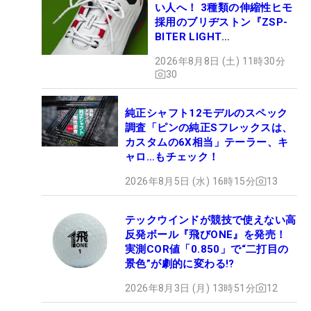
い人へ！ 3種類の伸縮性ヒモ
採用のブリヂストン『ZSP-
BITER LIGHT
MAGICLACE』、8月8日デビ
2026年8月8日 (土) 11時30分
ュー
30
純正シャフト12モデルのスペック
調査「ピンの純正Sフレックスは、
カスタムの6X相当」テーラー、キ
ャロ…もチェック！
2026年8月5日 (水) 16時15分
13
テックウインドが競技で使えない高
反発ボール『飛びONE』を発売！
実測COR値「0.850」で“二打目の
景色”が劇的に変わる!?
2026年8月3日 (月) 13時51分
12