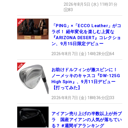
【打ってみた】
2026年8月5日 (水) 11時31分
83
「PING」×「ECCO Leather」がコ
ラボ！ 経年変化を楽しむ上質な
『ARIZONA DESERT』コレクショ
ン、9月15日限定デビュー
2026年8月7日 (金) 14時28分
64
お助けドルフィンが激スピンに！
ノーメッキのキャスコ『DW-125G
High Spin』、9月11日デビュー
【打ってみた】
2026年8月7日 (金) 18時36分
33
アイアン売り上げの半数以上が外ブ
ラ 国産アイアンの人気が落ちてい
る？ #週間ギアランキング