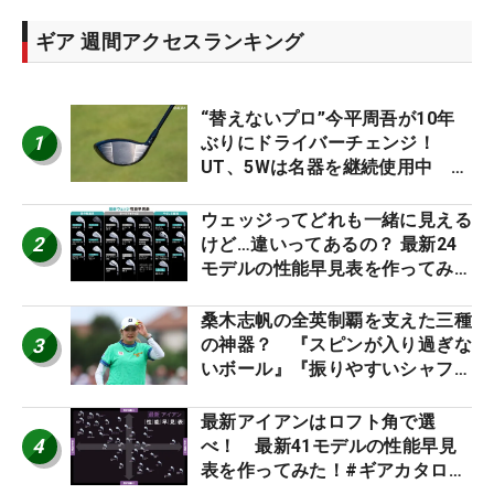
ギア 週間アクセスランキング
“替えないプロ”今平周吾が10年
1
ぶりにドライバーチェンジ！
UT、5Wは名器を継続使用中 #
男子プロセッティング
ウェッジってどれも一緒に見える
2
けど…違いってあるの？ 最新24
モデルの性能早見表を作ってみ
た #ギアカタログ2026
桑木志帆の全英制覇を支えた三種
3
の神器？ 『スピンが入り過ぎな
いボール』『振りやすいシャフ
ト』『真っすぐ飛ぶドライバ
ー』 #女子プロセッティング
最新アイアンはロフト角で選
4
べ！ 最新41モデルの性能早見
表を作ってみた！#ギアカタログ