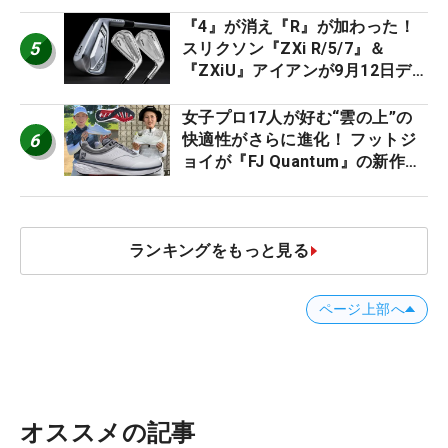
2026
『4』が消え『R』が加わった！
5
スリクソン『ZXi R/5/7』＆
『ZXiU』アイアンが9月12日デ
ビュー
女子プロ17人が好む“雲の上”の
6
快適性がさらに進化！ フットジ
ョイが『FJ Quantum』の新作を
発表、8月7日デビュー
ランキングをもっと見る
ページ上部へ
オススメの記事