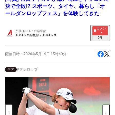
決で全敗!? スポーツ、タイヤ、暮らし「オ
ールダンロップフェス」を体験してきた
コメン
所属
ALBA Net編集部
ト
ALBA Net編集部
/
ALBA Net
0
件
配信日時：
2026年5月14日 15時40分
ギア
#
ダンロップ