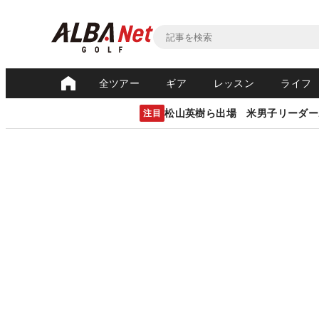
全ツアー
ギア
レッスン
ライフ
松山英樹ら出場 米男子リーダー
注目