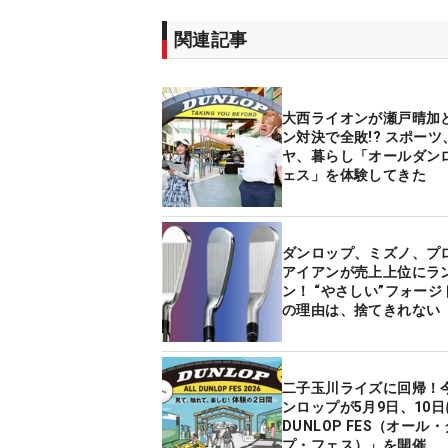
関連記事
大西ライオンが瀬戸晴加
ン対決で全敗!? スポーツ
ヤ、暮らし「オールダン
ェス」を体験してきた
ダンロップ、ミズノ、プ
アイアンが売上上位にラ
ン！ “やさしい”フォー
の理由は、捨てきれない
だった!?
二子玉川ライズに回帰！
ンロップが5月9日、10日
DUNLOP FES（オール
プ・フェス）」を開催