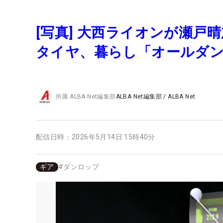
[写真] 大西ライオンが瀬戸
タイヤ、暮らし「オールダ
所属
ALBA Net編集部
ALBA Net編集部
/
ALBA Net
配信日時：
2026年5月14日 15時40分
ギア
#
ダンロップ