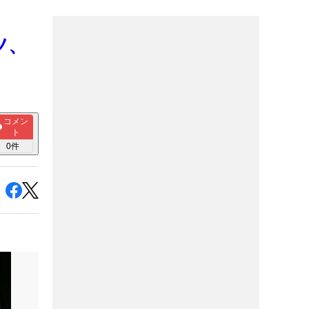
ツ、
コメン
ト
0
件