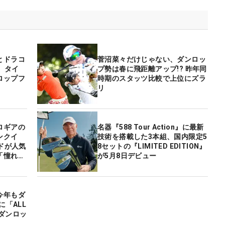
とドラコ
菅沼菜々だけじゃない、ダンロッ
、タイ
プ勢は春に飛距離アップ!? 昨年同
ロップフ
時期のスタッツ比較で上位にズラ
リ
ロギアの
名器『588 Tour Action』に最新
ンクイ
技術を搭載した3本組、国内限定5
ジドが人気
8セットの『LIMITED EDITION』
「憧れ」
が5月8日デビュー
今年もダ
に「ALL
・ダンロッ