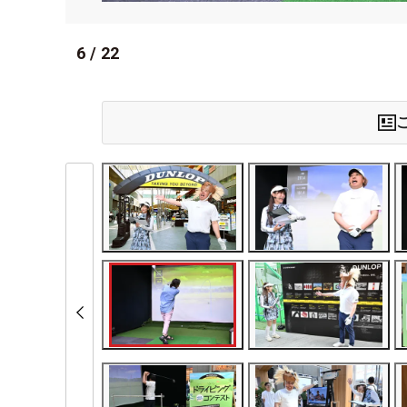
6
/
22