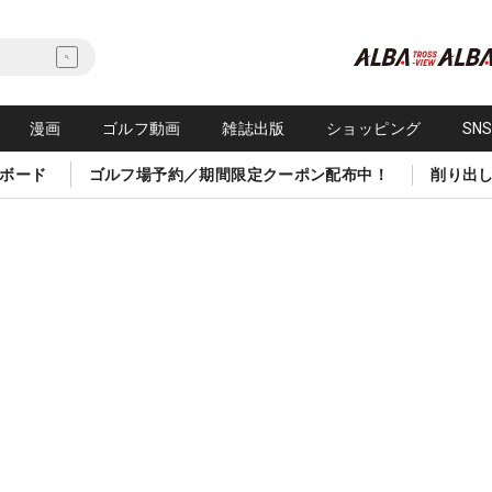
漫画
ゴルフ動画
雑誌出版
ショッピング
SN
ボード
ゴルフ場予約／期間限定クーポン配布中！
削り出