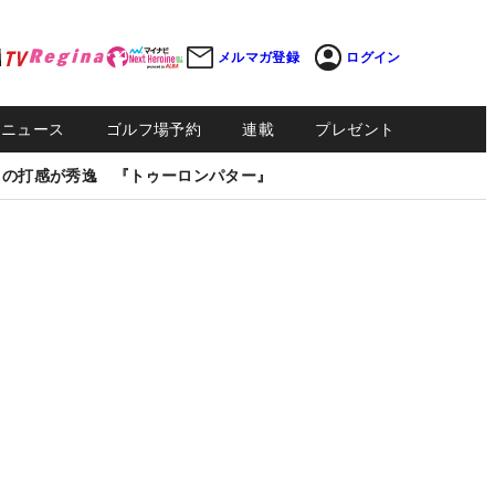
メルマガ登録
ログイン
Sニュース
ゴルフ場予約
連載
プレゼント
しの打感が秀逸 『トゥーロンパター』