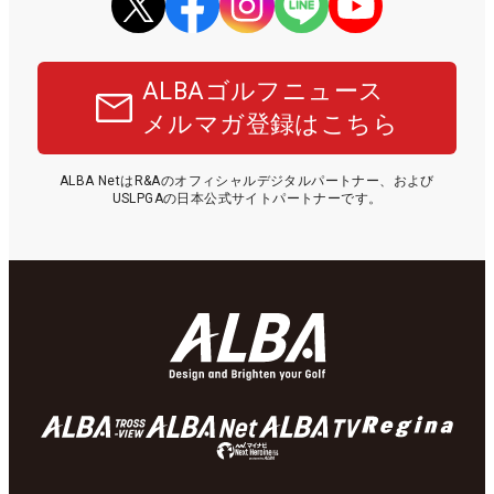
ALBAゴルフニュース
メルマガ登録はこちら
ALBA NetはR&Aのオフィシャルデジタルパートナー、および
USLPGAの日本公式サイトパートナーです。