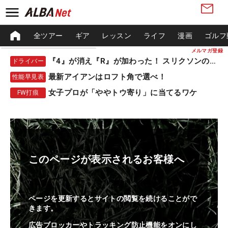
全ツアー
ギア
レッスン
ライフ
漫画
ゴルフ
メルマガ登録
『4』が消え『R』が加わった！ スリクソンの新作
ドライバー
最新アイアンはロフト角で選べ！
性能早見表
女子プロが「ややトウ寄り」に当てるワケ
FW打痕
このページが表示されるお客様へ
ページを更新するとサイトの閲覧を続けることがで
きます。
広告ブロッカーやトラッキング防止機能をオンにし