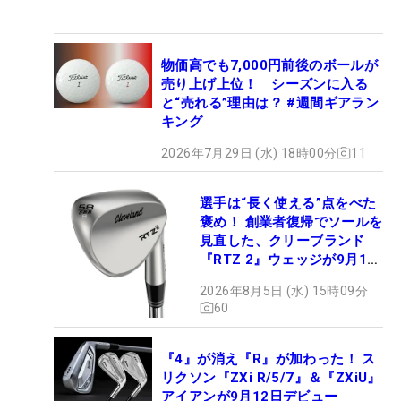
物価高でも7,000円前後のボールが
売り上げ上位！ シーズンに入る
と“売れる”理由は？ #週間ギアラン
キング
2026年7月29日 (水) 18時00分
11
選手は“長く使える”点をべた
褒め！ 創業者復帰でソールを
見直した、クリーブランド
『RTZ 2』ウェッジが9月12
日デビュー
2026年8月5日 (水) 15時09分
60
『4』が消え『R』が加わった！ ス
リクソン『ZXi R/5/7』＆『ZXiU』
アイアンが9月12日デビュー