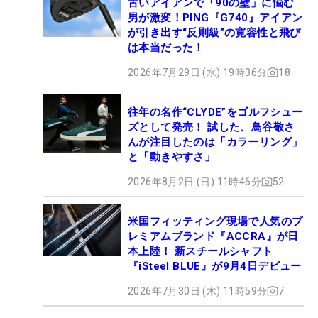
古いアイアンで「90の壁」に悩む
男が激変！PING『G740』アイアン
が引き出す“反則級”の寛容性と飛び
は本当だった！
2026年7月29日 (水) 19時36分
18
往年の名作“CLYDE”をゴルフシュー
ズとして発売！ 試した、鳥谷敬さ
んが注目したのは「カラーリング」
と「動きやすさ」
2026年8月2日 (日) 11時46分
52
米国フィッティング現場で人気のプ
レミアムブランド『ACCRA』が日
本上陸！ 新スチールシャフト
『iSteel BLUE』が9月4日デビュー
2026年7月30日 (木) 11時59分
7