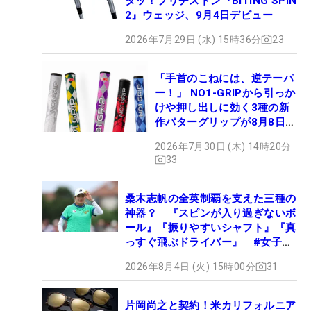
タッ！ブリヂストン『BITING SPIN
2』ウェッジ、9月4日デビュー
2026年7月29日 (水) 15時36分
23
「手首のこねには、逆テーパ
ー！」 NO1-GRIPから引っか
けや押し出しに効く3種の新
作パターグリップが8月8日デ
ビュー
2026年7月30日 (木) 14時20分
33
桑木志帆の全英制覇を支えた三種の
神器？ 『スピンが入り過ぎないボ
ール』『振りやすいシャフト』『真
っすぐ飛ぶドライバー』 #女子プ
ロセッティング
2026年8月4日 (火) 15時00分
31
片岡尚之と契約！米カリフォルニア