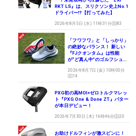
RKT LS』は、スリクソン史上No.1
ドライバー!?【打ってみた】
2026年8月5日 (水) 11時31分
83
「フワフワ」と「しっかり」
の絶妙なバランス！ 新しい
『FJクオンタム』は性能
が“ど真ん中”のゴルフシュー
ズだった
2026年8月7日 (金) 10時00分
14
PXG初の高MOI×ゼロトルクマレッ
ト『PXG One & Done ZT』パター
が本日デビュー！
2026年7月30日 (木) 16時46分
20
お助けドルフィンが激スピンに！