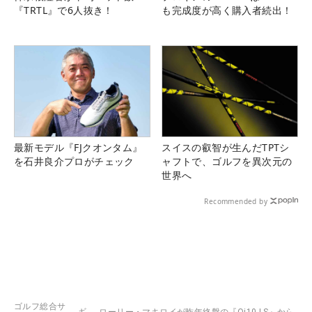
『TRTL』で6人抜き！
も完成度が高く購入者続出！
最新モデル『FJクオンタム』
スイスの叡智が生んだTPTシ
を石井良介プロがチェック
ャフトで、ゴルフを異次元の
世界へ
Recommended by
ゴルフ総合サ
ギ
ローリー・マキロイが昨年終盤の『Qi10 LS』から