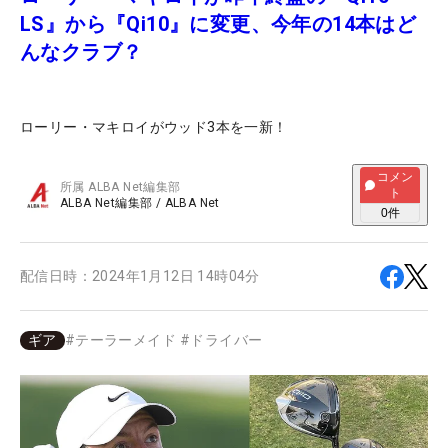
LS』から『Qi10』に変更、今年の14本はど
んなクラブ？
ローリー・マキロイがウッド3本を一新！
コメン
所属
ALBA Net編集部
ト
ALBA Net編集部
/
ALBA Net
0
件
配信日時：
2024年1月12日 14時04分
ギア
#
テーラーメイド
#
ドライバー