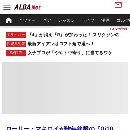
全ツアー
ギア
レッスン
ライフ
漫画
ゴルフ
メルマガ登録
『4』が消え『R』が加わった！ スリクソンの新作
ドライバー
最新アイアンはロフト角で選べ！
性能早見表
女子プロが「ややトウ寄り」に当てるワケ
FW打痕
ローリー・マキロイが昨年終盤の『Qi10