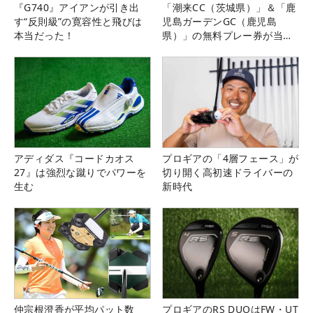
『G740』アイアンが引き出
「潮来CC（茨城県）」＆「鹿
す“反則級”の寛容性と飛びは
児島ガーデンGC（鹿児島
本当だった！
県）」の無料プレー券が当た
る！！
アディダス『コードカオス
プロギアの「4層フェース」が
27』は強烈な蹴りでパワーを
切り開く高初速ドライバーの
生む
新時代
仲宗根澄香が平均パット数
プロギアのRS DUOはFW・UT