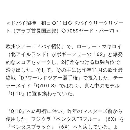
＜ドバイ招待 初日◇11日◇ドバイクリークリゾー
ト（アラブ首長国連邦）◇7059ヤード・パー71＞
欧州ツアー「ドバイ招待」で、ローリー・マキロイ
（北アイルランド）がボギーフリーの「62」と爆発
的なスコアをマークし、2打差をつける単独首位で
滑り出した。そして、その手には昨年11月の欧州最
終戦「DPワールドツアー選手権」で投入した、テー
ラーメイド『Qi10 LS』ではなく、真ん中のモデル
『Qi10』に置き換わっていた。
『Qi10』への移行に伴い、昨年のマスターズ前から
使用した、フジクラ『ベンタスTRブルー』（6X）を
『ベンタスブラック』（6X）へと戻している。ま