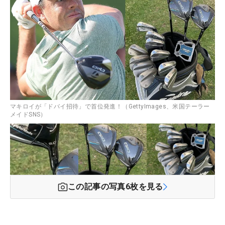
マキロイが「ドバイ招待」で首位発進！（GettyImages、米国テーラー
メイドSNS）
この記事の写真
6
枚を見る