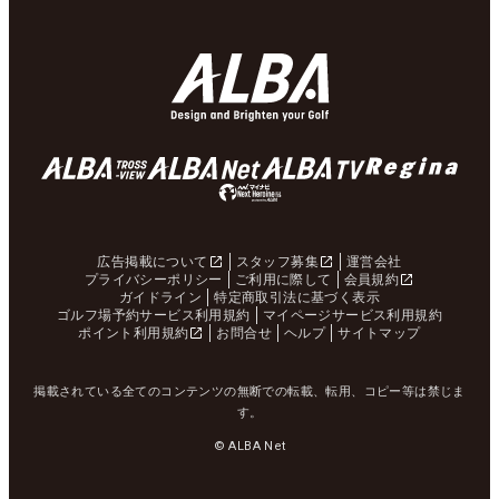
広告掲載について
スタッフ募集
運営会社
プライバシーポリシー
ご利用に際して
会員規約
ガイドライン
特定商取引法に基づく表示
ゴルフ場予約サービス利用規約
マイページサービス利用規約
ポイント利用規約
お問合せ
ヘルプ
サイトマップ
掲載されている全てのコンテンツの無断での転載、転用、コピー等は禁じま
す。
© ALBA Net