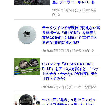
当」テーラー、キャロ…もチ
ェック！
2026年8月5日 (水) 16時15分
13
テックウインドが競技で使えない高
反発ボール『飛びONE』を発売！
実測COR値「0.850」で“二打目の
景色”が劇的に変わる!?
2026年8月3日 (月) 13時51分
12
USTマミヤ『ATTAS RX PURE
BLUE』をアマ3人が試すと、“ヘッ
ドの合う・合わない”が如実に出た
【打ってみた】
2026年7月29日 (水) 18時37分
22
ついに正式発表、9月12日デビュ
ー！未発表時から2勝した『ZXi