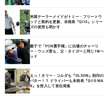
米国テーラーメイドがトミー・フリートウ
ッドと契約を更新、未発表『Qi10』シリー
ズの使用も明かす
親子で「PCN選手権」に出場のチャーリ
ー・ウッズ君も、父・タイガーと同じ1Wヘ
ッド
えっ！ネリー・コルダも『OLSON』刻印の
パター！？ ドライバーも未発表『Qi10 MA
X』を投入して首位発進