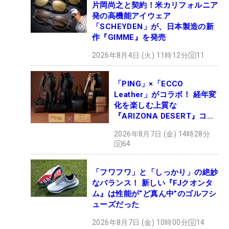
片岡尚之と契約！米カリフォルニア
発の高機能アイウェア
「SCHEYDEN」が、日本製造の新
作『GIMME』を発売
2026年8月4日 (火) 11時12分
11
「PING」×「ECCO
Leather」がコラボ！ 経年変
化を楽しむ上質な
『ARIZONA DESERT』コレ
クション、9月15日限定デビ
2026年8月7日 (金) 14時28分
ュー
64
「フワフワ」と「しっかり」の絶妙
なバランス！ 新しい『FJクオンタ
ム』は性能が“ど真ん中”のゴルフシ
ューズだった
2026年8月7日 (金) 10時00分
14