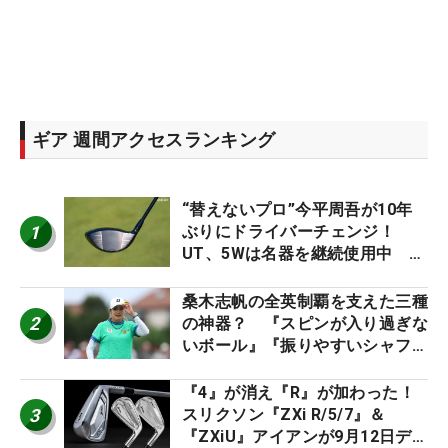
ギア 週間アクセスランキング
“替えないプロ”今平周吾が10年
1
ぶりにドライバーチェンジ！
UT、5Wは名器を継続使用中 #
男子プロセッティング
桑木志帆の全英制覇を支えた三種
2
の神器？ 『スピンが入り過ぎな
いボール』『振りやすいシャフ
ト』『真っすぐ飛ぶドライバ
ー』 #女子プロセッティング
『4』が消え『R』が加わった！
3
スリクソン『ZXi R/5/7』＆
『ZXiU』アイアンが9月12日デ