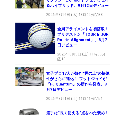
リクソン『ZXi RKT』フェアウェイ
＆ハイブリッド、9月12日デビュー
2026年8月6日 (木) 13時42分
33
全周アライメントを初搭載！
ブリヂストン『TOUR B JGR
Roll-in Alignment』、8月7
日デビュー
2026年8月8日 (土) 11時35分
13
女子プロ17人が好む“雲の上”の快適
性がさらに進化！ フットジョイが
『FJ Quantum』の新作を発表、8
月7日デビュー
2026年8月1日 (土) 11時41分
51
選手は“長く使える”点をべた褒め！