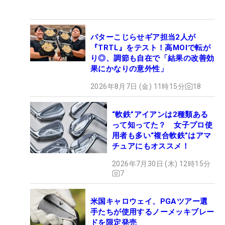
パターこじらせギア担当2人が
『TRTL』をテスト！高MOIで転が
り◎、調節も自在で「結果の改善効
果にかなりの意外性」
2026年8月7日 (金) 11時15分
18
“軟鉄”アイアンは2種類ある
って知ってた？ 女子プロ使
用者も多い“複合軟鉄”はアマ
チュアにもオススメ！
2026年7月30日 (木) 12時15分
7
米国キャロウェイ、PGAツアー選
手たちが使用するノーメッキブレー
ドを限定発売