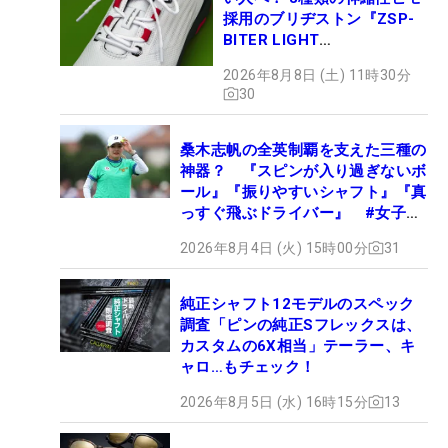
採用のブリヂストン『ZSP-
BITER LIGHT
MAGICLACE』、8月8日デビ
2026年8月8日 (土) 11時30分
ュー
30
桑木志帆の全英制覇を支えた三種の
神器？ 『スピンが入り過ぎないボ
ール』『振りやすいシャフト』『真
っすぐ飛ぶドライバー』 #女子プ
ロセッティング
2026年8月4日 (火) 15時00分
31
純正シャフト12モデルのスペック
調査「ピンの純正Sフレックスは、
カスタムの6X相当」テーラー、キ
ャロ…もチェック！
2026年8月5日 (水) 16時15分
13