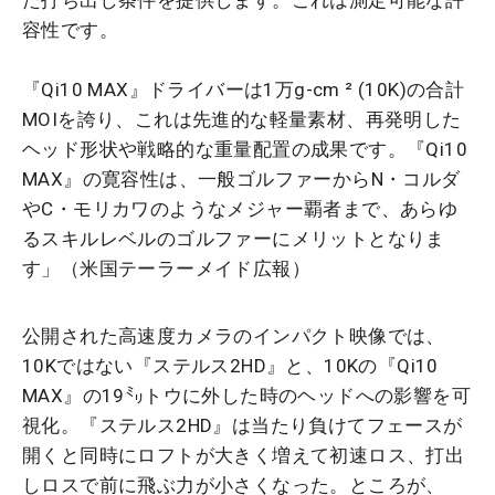
た打ち出し条件を提供します。これは測定可能な許
容性です。
『Qi10 MAX』ドライバーは1万g-cm ² (10K)の合計
MOIを誇り、これは先進的な軽量素材、再発明した
ヘッド形状や戦略的な重量配置の成果です。『Qi10
MAX』の寛容性は、一般ゴルファーからN・コルダ
やC・モリカワのようなメジャー覇者まで、あらゆ
るスキルレベルのゴルファーにメリットとなりま
す」（米国テーラーメイド広報）
公開された高速度カメラのインパクト映像では、
10Kではない『ステルス2HD』と、10Kの『Qi10
MAX』の19㍉トウに外した時のヘッドへの影響を可
視化。『ステルス2HD』は当たり負けてフェースが
開くと同時にロフトが大きく増えて初速ロス、打出
しロスで前に飛ぶ力が小さくなった。ところが、