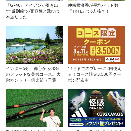
『G740』アイアンが引き出
仲宗根澄香が平均パット数
す“反則級”の寛容性と飛びは
『TRTL』で6人抜き！
本当だった！
インター5分、都心から60分
11月までのプレーに2回使え
のフラットな美観コース。大
る！コース限定3,500円クー
栄カントリー俱楽部（千葉
ポン配布中！
県）