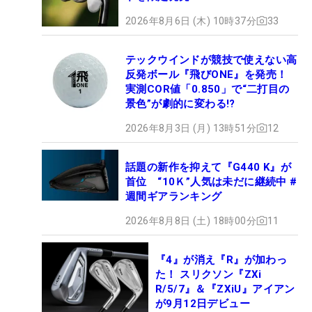
2026年8月6日 (木) 10時37分
33
テックウインドが競技で使えない高
反発ボール『飛びONE』を発売！
実測COR値「0.850」で“二打目の
景色”が劇的に変わる!?
2026年8月3日 (月) 13時51分
12
話題の新作を抑えて『G440 K』が
首位 “10Ｋ”人気は未だに継続中 #
週間ギアランキング
2026年8月8日 (土) 18時00分
11
『4』が消え『R』が加わっ
た！ スリクソン『ZXi
R/5/7』＆『ZXiU』アイアン
が9月12日デビュー