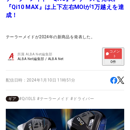
『Qi10 MAX』は上下左右MOIが1万越えを達
成！
テーラーメイドが2024年の新商品を発表した。
コメン
所属
ALBA Net編集部
ト
ALBA Net編集部
/
ALBA Net
0
件
配信日時：
2024年1月10日 11時51分
ギア
#
Qi10LS
#
テーラーメイド
#
ドライバー