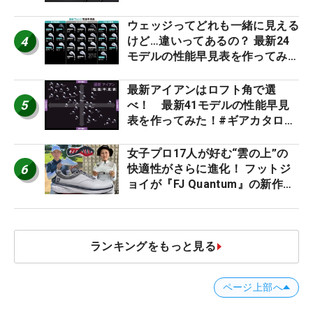
ビュー
ウェッジってどれも一緒に見える
4
けど…違いってあるの？ 最新24
モデルの性能早見表を作ってみ
た #ギアカタログ2026
最新アイアンはロフト角で選
5
べ！ 最新41モデルの性能早見
表を作ってみた！#ギアカタログ
2026
女子プロ17人が好む“雲の上”の
6
快適性がさらに進化！ フットジ
ョイが『FJ Quantum』の新作を
発表、8月7日デビュー
ランキングをもっと見る
ページ上部へ