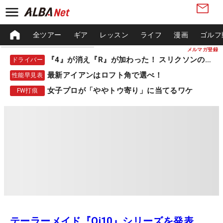
全ツアー
ギア
レッスン
ライフ
漫画
ゴルフ
メルマガ登録
『4』が消え『R』が加わった！ スリクソンの新作
ドライバー
最新アイアンはロフト角で選べ！
性能早見表
女子プロが「ややトウ寄り」に当てるワケ
FW打痕
テーラーメイド『Qi10』シリーズを発表。