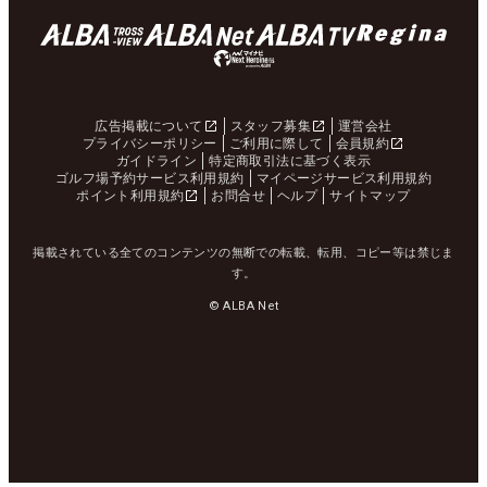
広告掲載について
スタッフ募集
運営会社
プライバシーポリシー
ご利用に際して
会員規約
ガイドライン
特定商取引法に基づく表示
ゴルフ場予約サービス利用規約
マイページサービス利用規約
ポイント利用規約
お問合せ
ヘルプ
サイトマップ
掲載されている全てのコンテンツの無断での転載、転用、コピー等は禁じま
す。
© ALBA Net