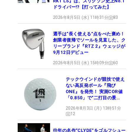
RKT LS』は、スリクソン史上No.1
ドライバー!?【打ってみた】
2026年8月5日 (水) 11時31分
83
選手は“長く使える”点をべた褒め！
創業者復帰でソールを見直した、ク
リーブランド『RTZ 2』ウェッジが
9月12日デビュー
2026年8月5日 (水) 15時09分
60
テックウインドが競技で使え
ない高反発ボール『飛び
ONE』を発売！ 実測COR値
「0.850」で“二打目の景
色”が劇的に変わる!?
2026年8月3日 (月) 13時51分
12
往年の名作“CLYDE”をゴルフシュー