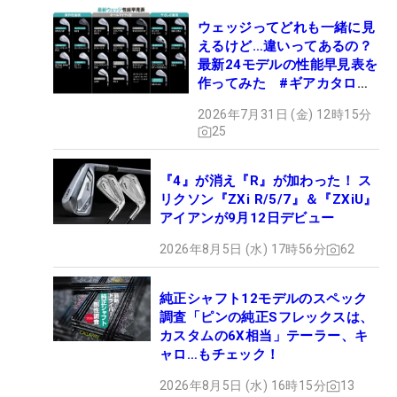
ウェッジってどれも一緒に見
えるけど…違いってあるの？
最新24モデルの性能早見表を
作ってみた #ギアカタログ
2026
2026年7月31日 (金) 12時15分
25
『4』が消え『R』が加わった！ ス
リクソン『ZXi R/5/7』＆『ZXiU』
アイアンが9月12日デビュー
2026年8月5日 (水) 17時56分
62
純正シャフト12モデルのスペック
調査「ピンの純正Sフレックスは、
カスタムの6X相当」テーラー、キ
ャロ…もチェック！
2026年8月5日 (水) 16時15分
13