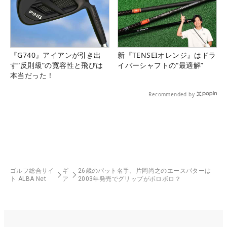
『G740』アイアンが引き出
新『TENSEIオレンジ』はドラ
す“反則級”の寛容性と飛びは
イバーシャフトの“最適解”
本当だった！
Recommended by
ゴルフ総合サイ
ギ
26歳のパット名手、片岡尚之のエースパターは
ト ALBA Net
ア
2003年発売でグリップがボロボロ？