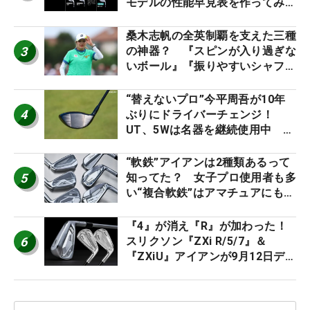
モデルの性能早見表を作ってみ
た #ギアカタログ2026
桑木志帆の全英制覇を支えた三種
3
の神器？ 『スピンが入り過ぎな
いボール』『振りやすいシャフ
ト』『真っすぐ飛ぶドライバ
ー』 #女子プロセッティング
“替えないプロ”今平周吾が10年
4
ぶりにドライバーチェンジ！
UT、5Wは名器を継続使用中 #
男子プロセッティング
“軟鉄”アイアンは2種類あるって
5
知ってた？ 女子プロ使用者も多
い“複合軟鉄”はアマチュアにもオ
ススメ！
『4』が消え『R』が加わった！
6
スリクソン『ZXi R/5/7』＆
『ZXiU』アイアンが9月12日デ
ビュー