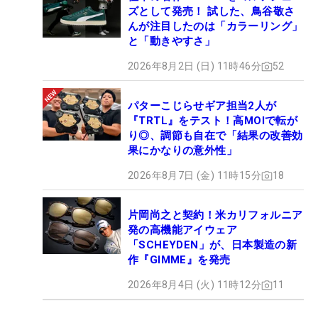
ズとして発売！ 試した、鳥谷敬さ
んが注目したのは「カラーリング」
と「動きやすさ」
2026年8月2日 (日) 11時46分
52
パターこじらせギア担当2人が
『TRTL』をテスト！高MOIで転が
り◎、調節も自在で「結果の改善効
果にかなりの意外性」
2026年8月7日 (金) 11時15分
18
片岡尚之と契約！米カリフォルニア
発の高機能アイウェア
「SCHEYDEN」が、日本製造の新
作『GIMME』を発売
2026年8月4日 (火) 11時12分
11