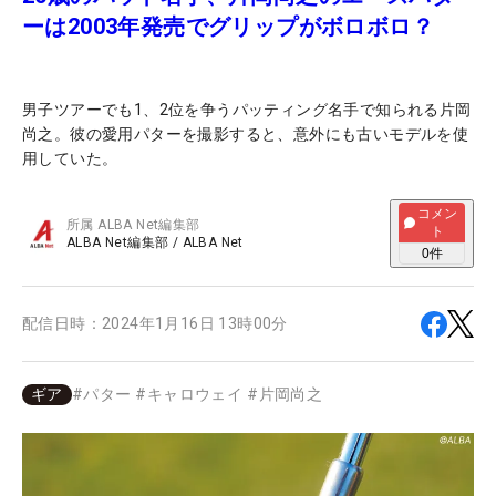
ーは2003年発売でグリップがボロボロ？
男子ツアーでも1、2位を争うパッティング名手で知られる片岡
尚之。彼の愛用パターを撮影すると、意外にも古いモデルを使
用していた。
コメン
所属
ALBA Net編集部
ト
ALBA Net編集部
/
ALBA Net
0
件
配信日時：
2024年1月16日 13時00分
ギア
#
パター
#
キャロウェイ
#
片岡尚之