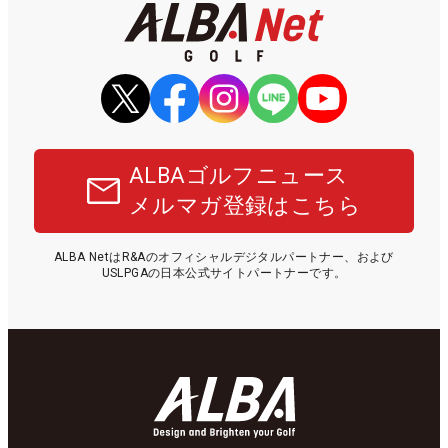
ALBAゴルフニュース
メルマガ登録はこちら
ALBA NetはR&Aのオフィシャルデジタルパートナー、および
USLPGAの日本公式サイトパートナーです。