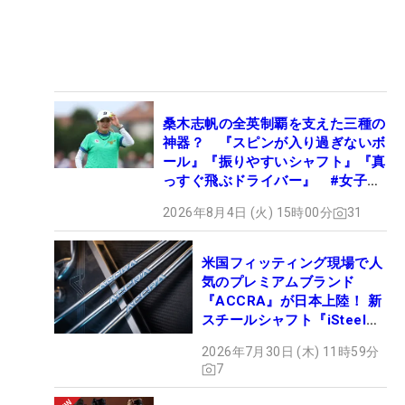
桑木志帆の全英制覇を支えた三種の
神器？ 『スピンが入り過ぎないボ
ール』『振りやすいシャフト』『真
っすぐ飛ぶドライバー』 #女子プ
ロセッティング
2026年8月4日 (火) 15時00分
31
米国フィッティング現場で人
気のプレミアムブランド
『ACCRA』が日本上陸！ 新
スチールシャフト『iSteel
BLUE』が9月4日デビュー
2026年7月30日 (木) 11時59分
7