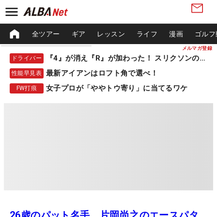
全ツアー
ギア
レッスン
ライフ
漫画
ゴルフ
メルマガ登録
『4』が消え『R』が加わった！ スリクソンの新作
ドライバー
最新アイアンはロフト角で選べ！
性能早見表
女子プロが「ややトウ寄り」に当てるワケ
FW打痕
26歳のパット名手、片岡尚之のエースパタ