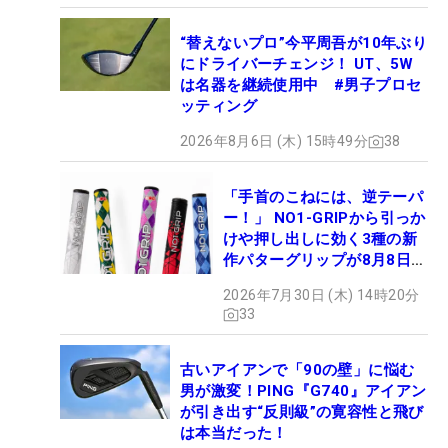
“替えないプロ”今平周吾が10年ぶり
にドライバーチェンジ！ UT、5W
は名器を継続使用中 #男子プロセ
ッティング
2026年8月6日 (木) 15時49分
38
「手首のこねには、逆テーパ
ー！」 NO1-GRIPから引っか
けや押し出しに効く3種の新
作パターグリップが8月8日デ
ビュー
2026年7月30日 (木) 14時20分
33
古いアイアンで「90の壁」に悩む
男が激変！PING『G740』アイアン
が引き出す“反則級”の寛容性と飛び
は本当だった！