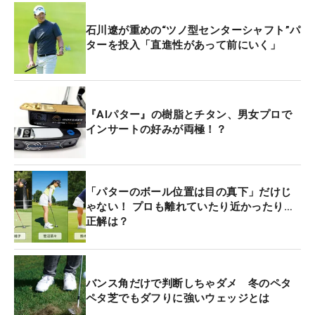
石川遼が重めの“ツノ型センターシャフト”パ
ターを投入「直進性があって前にいく」
『AIパター』の樹脂とチタン、男女プロで
インサートの好みが両極！？
「パターのボール位置は目の真下」だけじ
ゃない！ プロも離れていたり近かったり…
正解は？
バンス角だけで判断しちゃダメ 冬のペタ
ペタ芝でもダフりに強いウェッジとは