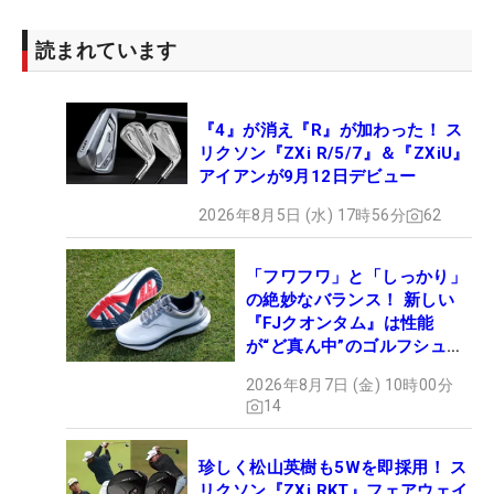
読まれています
『4』が消え『R』が加わった！ ス
リクソン『ZXi R/5/7』＆『ZXiU』
アイアンが9月12日デビュー
2026年8月5日 (水) 17時56分
62
「フワフワ」と「しっかり」
の絶妙なバランス！ 新しい
『FJクオンタム』は性能
が“ど真ん中”のゴルフシュー
ズだった
2026年8月7日 (金) 10時00分
14
珍しく松山英樹も5Wを即採用！ ス
リクソン『ZXi RKT』フェアウェイ