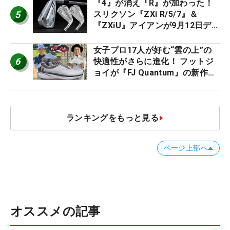
『4』が消え『R』が加わった！
5
スリクソン『ZXi R/5/7』＆
『ZXiU』アイアンが9月12日デ
ビュー
女子プロ17人が好む“雲の上”の
6
快適性がさらに進化！ フットジ
ョイが『FJ Quantum』の新作を
発表、8月7日デビュー
ランキングをもっと見る
ページ上部へ
オススメの記事