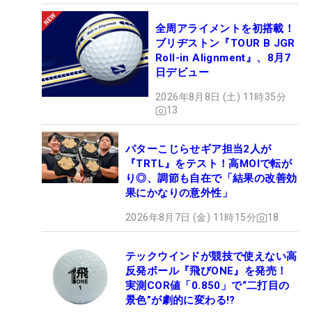
全周アライメントを初搭載！
ブリヂストン『TOUR B JGR
Roll-in Alignment』、8月7
日デビュー
2026年8月8日 (土) 11時35分
13
パターこじらせギア担当2人が
『TRTL』をテスト！高MOIで転が
り◎、調節も自在で「結果の改善効
果にかなりの意外性」
2026年8月7日 (金) 11時15分
18
テックウインドが競技で使えない高
反発ボール『飛びONE』を発売！
実測COR値「0.850」で“二打目の
景色”が劇的に変わる!?