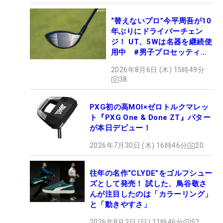
“替えないプロ”今平周吾が10
年ぶりにドライバーチェン
ジ！ UT、5Wは名器を継続使
用中 #男子プロセッティン
グ
2026年8月6日 (木) 15時49分
38
PXG初の高MOI×ゼロトルクマレッ
ト『PXG One & Done ZT』パター
が本日デビュー！
2026年7月30日 (木) 16時46分
20
往年の名作“CLYDE”をゴルフシュー
ズとして発売！ 試した、鳥谷敬さ
んが注目したのは「カラーリング」
と「動きやすさ」
2026年8月2日 (日) 11時46分
52