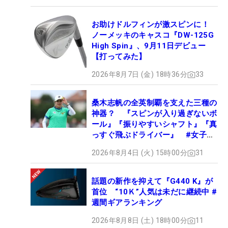
お助けドルフィンが激スピンに！
ノーメッキのキャスコ『DW-125G
High Spin』、9月11日デビュー
【打ってみた】
2026年8月7日 (金) 18時36分
33
桑木志帆の全英制覇を支えた三種の
神器？ 『スピンが入り過ぎないボ
ール』『振りやすいシャフト』『真
っすぐ飛ぶドライバー』 #女子プ
ロセッティング
2026年8月4日 (火) 15時00分
31
話題の新作を抑えて『G440 K』が
首位 “10Ｋ”人気は未だに継続中 #
週間ギアランキング
2026年8月8日 (土) 18時00分
11