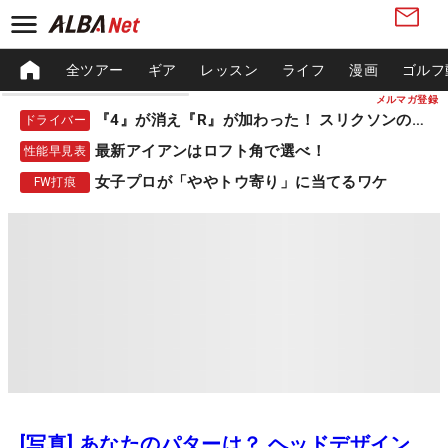
全ツアー
ギア
レッスン
ライフ
漫画
ゴルフ
メルマガ登録
『4』が消え『R』が加わった！ スリクソンの新作
ドライバー
最新アイアンはロフト角で選べ！
性能早見表
女子プロが「ややトウ寄り」に当てるワケ
FW打痕
[写真] あなたのパターは？ ヘッドデザイン