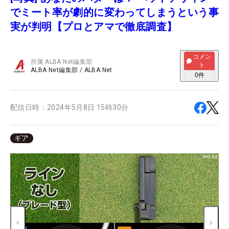
でミート率が劇的に変わってしまうという事
実が判明【プロとアマで徹底調査】
コメン
所属
ALBA Net編集部
ト
ALBA Net編集部
/
ALBA Net
0
件
配信日時：
2024年5月8日 15時30分
ギア