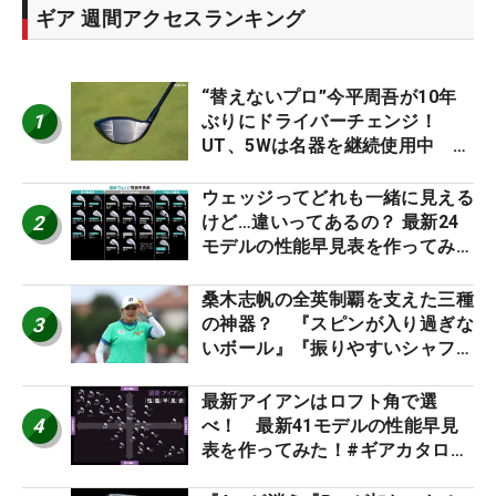
ギア 週間アクセスランキング
“替えないプロ”今平周吾が10年
1
ぶりにドライバーチェンジ！
UT、5Wは名器を継続使用中 #
男子プロセッティング
ウェッジってどれも一緒に見える
2
けど…違いってあるの？ 最新24
モデルの性能早見表を作ってみ
た #ギアカタログ2026
桑木志帆の全英制覇を支えた三種
3
の神器？ 『スピンが入り過ぎな
いボール』『振りやすいシャフ
ト』『真っすぐ飛ぶドライバ
ー』 #女子プロセッティング
最新アイアンはロフト角で選
4
べ！ 最新41モデルの性能早見
表を作ってみた！#ギアカタログ
2026