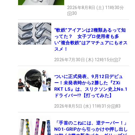
MAGICLACE』、8月8日デビ
2026年8月8日 (土) 11時30分
ュー
30
“軟鉄”アイアンは2種類あるって知
ってた？ 女子プロ使用者も多
い“複合軟鉄”はアマチュアにもオス
スメ！
2026年7月30日 (木) 12時15分
7
ついに正式発表、9月12日デビュ
ー！未発表時から2勝した『ZXi
RKT LS』は、スリクソン史上No.1
ドライバー!?【打ってみた】
2026年8月5日 (水) 11時31分
83
「手首のこねには、逆テーパー！」
NO1-GRIPから引っかけや押し出し