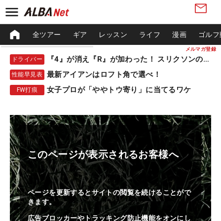
全ツアー
ギア
レッスン
ライフ
漫画
ゴルフ
メルマガ登録
『4』が消え『R』が加わった！ スリクソンの新作
ドライバー
最新アイアンはロフト角で選べ！
性能早見表
女子プロが「ややトウ寄り」に当てるワケ
FW打痕
このページが表示されるお客様へ
ページを更新するとサイトの閲覧を続けることがで
きます。
広告ブロッカーやトラッキング防止機能をオンにし