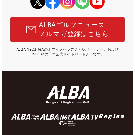
ALBAゴルフニュース
メルマガ登録はこちら
ALBA NetはR&Aのオフィシャルデジタルパートナー、および
USLPGAの日本公式サイトパートナーです。