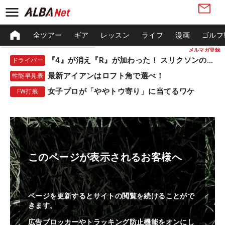
全ツアー
ギア
レッスン
ライフ
漫画
ゴルフ
メルマガ登録
『4』が消え『R』が加わった！ スリクソンの新作
ドライバー
最新アイアンはロフト角で選べ！
性能早見表
女子プロが「ややトウ寄り」に当てるワケ
FW打痕
このページが表示されるお客様へ
ページを更新するとサイトの閲覧を続けることがで
きます。
広告ブロッカーやトラッキング防止機能をオンにし