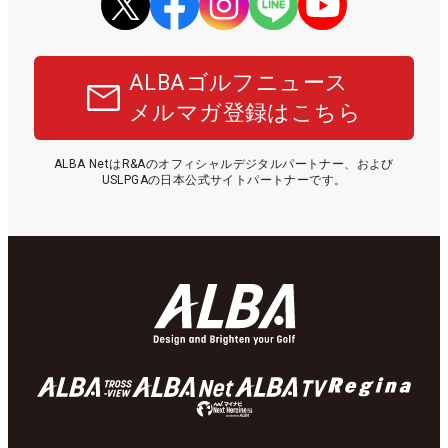
ALBAゴルフニュース
メルマガ登録はこちら
ALBA NetはR&Aのオフィシャルデジタルパートナー、および
USLPGAの日本公式サイトパートナーです。