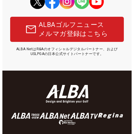
ALBAゴルフニュース
メルマガ登録はこちら
ALBA NetはR&Aのオフィシャルデジタルパートナー、および
USLPGAの日本公式サイトパートナーです。