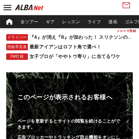
全ツアー
ギア
レッスン
ライフ
漫画
ゴルフ
メルマガ登録
『4』が消え『R』が加わった！ スリクソンの新作
ドライバー
最新アイアンはロフト角で選べ！
性能早見表
女子プロが「ややトウ寄り」に当てるワケ
FW打痕
このページが表示されるお客様へ
ページを更新するとサイトの閲覧を続けることがで
きます。
広告ブロッカーやトラッキング防止機能をオンにし