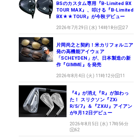
BSのカスタム専用『B-Limited BX
TOUR MAX』、叩ける『B-Limited
BX★★TOUR』が今秋デビュー
2026年7月29日 (水) 14時18分
27
片岡尚之と契約！米カリフォルニア
発の高機能アイウェア
「SCHEYDEN」が、日本製造の新
作『GIMME』を発売
2026年8月4日 (火) 11時12分
11
『4』が消え『R』が加わっ
た！ スリクソン『ZXi
R/5/7』＆『ZXiU』アイアン
が9月12日デビュー
2026年8月5日 (水) 17時56分
62