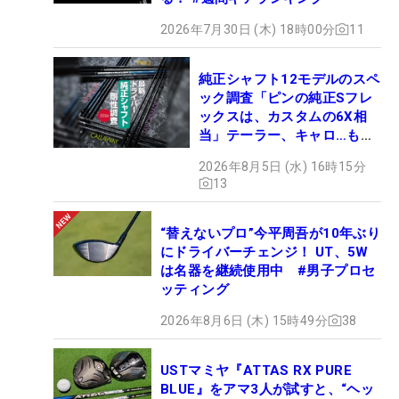
2026年7月30日 (木) 18時00分
11
純正シャフト12モデルのスペ
ック調査「ピンの純正Sフレ
ックスは、カスタムの6X相
当」テーラー、キャロ…もチ
ェック！
2026年8月5日 (水) 16時15分
13
“替えないプロ”今平周吾が10年ぶり
にドライバーチェンジ！ UT、5W
は名器を継続使用中 #男子プロセ
ッティング
2026年8月6日 (木) 15時49分
38
USTマミヤ『ATTAS RX PURE
BLUE』をアマ3人が試すと、“ヘッ