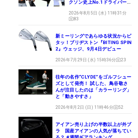
クソン史上No.1ドライバー!?
【打ってみた】
2026年8月5日 (水) 11時31分
83
新ミーリングであらゆる状況からピ
タッ！ブリヂストン『BITING SPIN
2』ウェッジ、9月4日デビュー
2026年7月29日 (水) 15時36分
23
往年の名作“CLYDE”をゴルフシュー
ズとして発売！ 試した、鳥谷敬さ
んが注目したのは「カラーリング」
と「動きやすさ」
2026年8月2日 (日) 11時46分
52
アイアン売り上げの半数以上が外ブ
ラ 国産アイアンの人気が落ちてい
る？ #週間ギアランキング