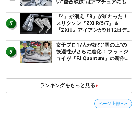
い“複合軟鉄”はアマチュアにもオ
ススメ！
『4』が消え『R』が加わった！
5
スリクソン『ZXi R/5/7』＆
『ZXiU』アイアンが9月12日デ
ビュー
女子プロ17人が好む“雲の上”の
6
快適性がさらに進化！ フットジ
ョイが『FJ Quantum』の新作を
発表、8月7日デビュー
ランキングをもっと見る
ページ上部へ