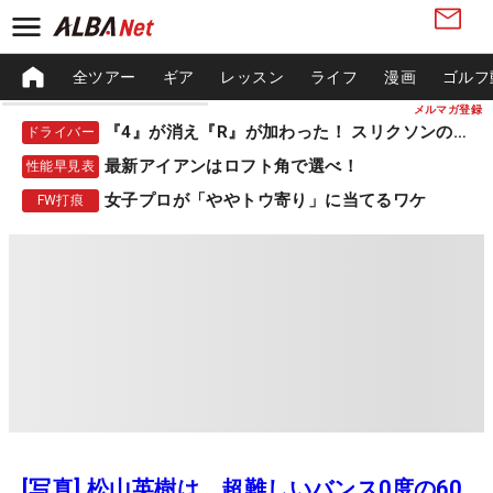
全ツアー
ギア
レッスン
ライフ
漫画
ゴルフ
メルマガ登録
『4』が消え『R』が加わった！ スリクソンの新作
ドライバー
最新アイアンはロフト角で選べ！
性能早見表
女子プロが「ややトウ寄り」に当てるワケ
FW打痕
[写真] 松山英樹は、超難しいバンス0度の60