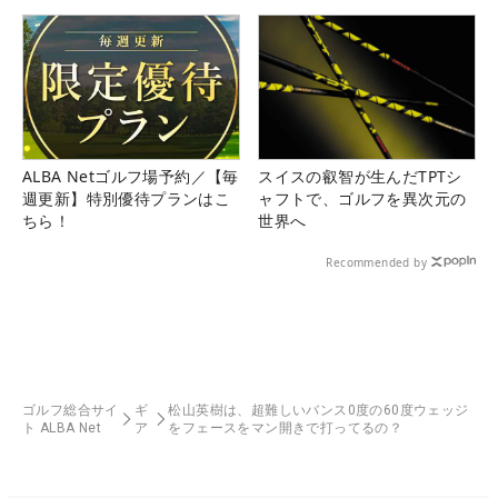
ALBA Netゴルフ場予約／【毎
スイスの叡智が生んだTPTシ
週更新】特別優待プランはこ
ャフトで、ゴルフを異次元の
ちら！
世界へ
Recommended by
ゴルフ総合サイ
ギ
松山英樹は、超難しいバンス0度の60度ウェッジ
ト ALBA Net
ア
をフェースをマン開きで打ってるの？