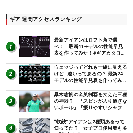
ギア 週間アクセスランキング
最新アイアンはロフト角で選
1
べ！ 最新41モデルの性能早見
表を作ってみた！#ギアカタログ
2026
ウェッジってどれも一緒に見える
2
けど…違いってあるの？ 最新24
モデルの性能早見表を作ってみ
た #ギアカタログ2026
桑木志帆の全英制覇を支えた三種
3
の神器？ 『スピンが入り過ぎな
いボール』『振りやすいシャフ
ト』『真っすぐ飛ぶドライバ
ー』 #女子プロセッティング
“軟鉄”アイアンは2種類あるって
4
知ってた？ 女子プロ使用者も多