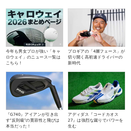
今年も男女プロが強い「キャ
プロギアの「4層フェース」が
ロウェイ」のニュース一覧は
切り開く高初速ドライバーの
こちら！
新時代
『G740』アイアンが引き出
アディダス『コードカオス
す“反則級”の寛容性と飛びは
27』は強烈な蹴りでパワーを
本当だった！
生む