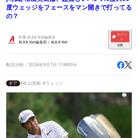
度ウェッジをフェースをマン開きで打ってる
の？
コメン
所属
ALBA Net編集部
ト
ALBA Net編集部
/
ALBA Net
0
件
配信日時：
2024年9月1日 11時00分
ギア
#
松山英樹
#
ウェッジ