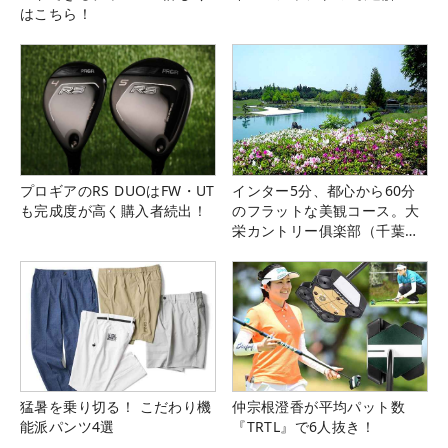
はこちら！
プロギアのRS DUOはFW・UT
インター5分、都心から60分
も完成度が高く購入者続出！
のフラットな美観コース。大
栄カントリー俱楽部（千葉
県）
猛暑を乗り切る！ こだわり機
仲宗根澄香が平均パット数
能派パンツ4選
『TRTL』で6人抜き！