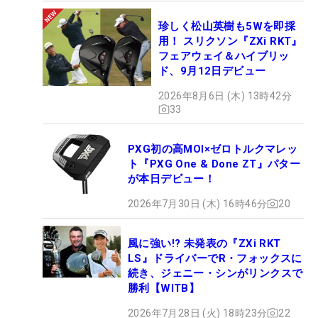
珍しく松山英樹も5Wを即採
用！ スリクソン『ZXi RKT』
フェアウェイ＆ハイブリッ
ド、9月12日デビュー
2026年8月6日 (木) 13時42分
33
PXG初の高MOI×ゼロトルクマレッ
ト『PXG One & Done ZT』パター
が本日デビュー！
2026年7月30日 (木) 16時46分
20
風に強い!? 未発表の『ZXi RKT
LS』ドライバーでR・フォックスに
続き、ジェニー・シンがリンクスで
勝利【WITB】
2026年7月28日 (火) 18時23分
22