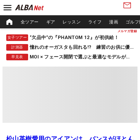
全ツアー
ギア
レッスン
ライフ
漫画
ゴルフ
メルマガ登録
“欠品中”の『PHANTOM 12』が初供給！
女子ツアー
憧れのオーガスタも回れる!? 練習のお供に優秀な一品
計測器
MOI × フェース開閉で選ぶと最適なモデルが見つかる
早見表
松山英樹愛用のアイアンは、バンスがほとん