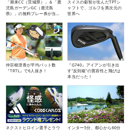
「潮来CC（茨城県）」＆「鹿
スイスの叡智が生んだTPTシ
児島ガーデンGC（鹿児島
ャフトで、ゴルフを異次元の
県）」の無料プレー券が当た
世界へ
る！！
仲宗根澄香が平均パット数
『G740』アイアンが引き出
『TRTL』で6人抜き！
す“反則級”の寛容性と飛びは
本当だった！
ネクストヒロイン選手とラウ
インター5分、都心から60分