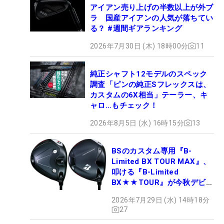
アイアン売り上げの半数以上が外ブ
ラ 国産アイアンの人気が落ちてい
る？ #週間ギアランキング
2026年7月30日 (木) 18時00分
11
純正シャフト12モデルのスペック
調査「ピンの純正Sフレックスは、
カスタムの6X相当」テーラー、キ
ャロ…もチェック！
2026年8月5日 (水) 16時15分
13
BSのカスタム専用『B-
Limited BX TOUR MAX』、
叩ける『B-Limited
BX★★TOUR』が今秋デビュ
ー
2026年7月29日 (水) 14時18分
27