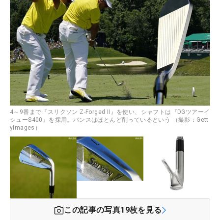
4～9番まで『スリクソン Z-Forged II』を使い、シャフトは『DGツアーイ
シューS400』を採用。バンスはほとんど削っているという （撮影：Gett
yImages）
この記事の写真
19
枚を見る