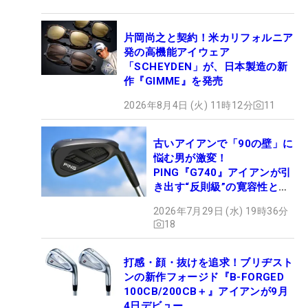
片岡尚之と契約！米カリフォルニア
発の高機能アイウェア
「SCHEYDEN」が、日本製造の新
作『GIMME』を発売
2026年8月4日 (火) 11時12分
11
古いアイアンで「90の壁」に
悩む男が激変！
PING『G740』アイアンが引
き出す“反則級”の寛容性と飛
びは本当だった！
2026年7月29日 (水) 19時36分
18
打感・顔・抜けを追求！ブリヂスト
ンの新作フォージド『B-FORGED
100CB/200CB＋』アイアンが9月
4日デビュー