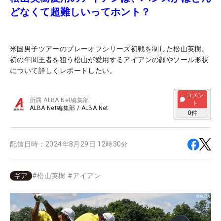
どなくて超難しいってホント？
米国男子ツアーのプレーオフシリーズ初戦を制した松山英樹。
初の年間王者を狙う松山が愛用するアイアンの顔やソール形状
について詳しくレポートしたい。
コメン
所属
ALBA Net編集部
ト
ALBA Net編集部
/
ALBA Net
0
件
配信日時：
2024年8月29日 12時30分
ギア
#
松山英樹
#
アイアン