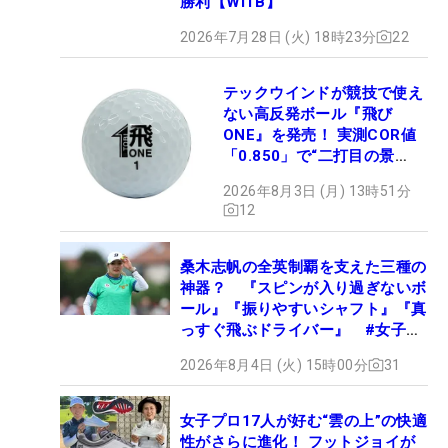
勝利【WITB】
2026年7月28日 (火) 18時23分
22
テックウインドが競技で使え
ない高反発ボール『飛び
ONE』を発売！ 実測COR値
「0.850」で“二打目の景
色”が劇的に変わる!?
2026年8月3日 (月) 13時51分
12
桑木志帆の全英制覇を支えた三種の
神器？ 『スピンが入り過ぎないボ
ール』『振りやすいシャフト』『真
っすぐ飛ぶドライバー』 #女子プ
ロセッティング
2026年8月4日 (火) 15時00分
31
女子プロ17人が好む“雲の上”の快適
性がさらに進化！ フットジョイが