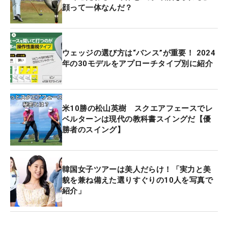
顔って一体なんだ？
ウェッジの選び方は“バンス”が重要！ 2024
年の30モデルをアプローチタイプ別に紹介
米10勝の松山英樹 スクエアフェースでレ
ベルターンは現代の教科書スイングだ【優
勝者のスイング】
韓国女子ツアーは美人だらけ！「実力と美
貌を兼ね備えた選りすぐりの10人を写真で
紹介」