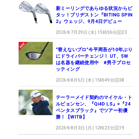
新ミーリングであらゆる状況からピ
タッ！ブリヂストン『BITING SPIN
2』ウェッジ、9月4日デビュー
2026年7月29日 (水) 15時36分
23
“替えないプロ”今平周吾が10年ぶり
にドライバーチェンジ！ UT、5W
は名器を継続使用中 #男子プロセ
ッティング
2026年8月6日 (木) 15時49分
38
テーラーメイド契約のマイケル・ト
ルビョンセン、『Qi4D LS』×『24
ベンタスブラック』でツアー初優
勝！【WITB】
2026年8月3日 (月) 12時23分
19