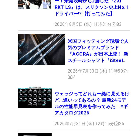
ー！未発表時から2勝した『ZXi
RKT LS』は、スリクソン史上No.1
ドライバー!?【打ってみた】
2026年8月5日 (水) 11時31分
83
米国フィッティング現場で人
気のプレミアムブランド
『ACCRA』が日本上陸！ 新
スチールシャフト『iSteel
BLUE』が9月4日デビュー
2026年7月30日 (木) 11時59分
7
ウェッジってどれも一緒に見えるけ
ど…違いってあるの？ 最新24モデ
ルの性能早見表を作ってみた #ギ
アカタログ2026
2026年7月31日 (金) 12時15分
25