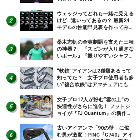
2026
ウェッジってどれも一緒に見える
2
けど…違いってあるの？ 最新24
モデルの性能早見表を作ってみ
た #ギアカタログ2026
桑木志帆の全英制覇を支えた三種
3
の神器？ 『スピンが入り過ぎな
いボール』『振りやすいシャフ
ト』『真っすぐ飛ぶドライバ
ー』 #女子プロセッティング
“軟鉄”アイアンは2種類あるって
4
知ってた？ 女子プロ使用者も多
い“複合軟鉄”はアマチュアにもオ
ススメ！
女子プロ17人が好む“雲の上”の
5
快適性がさらに進化！ フットジ
ョイが『FJ Quantum』の新作を
発表、8月7日デビュー
古いアイアンで「90の壁」に悩
6
む男が激変！PING『G740』アイ