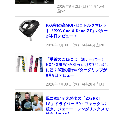
やすさ」
2026年8月2日 (日) 11時46分
52
PXG初の高MOI×ゼロトルクマレッ
ト『PXG One & Done ZT』パター
が本日デビュー！
2026年7月30日 (木) 16時46分
20
「手首のこねには、逆テーパー！」
NO1-GRIPから引っかけや押し出し
に効く3種の新作パターグリップが
8月8日デビュー
2026年7月30日 (木) 14時20分
33
風に強い!? 未発表の『ZXi RKT
LS』ドライバーでR・フォックスに
続き、ジェニー・シンがリンクスで