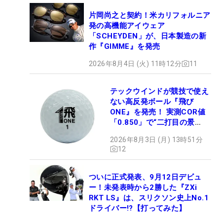
片岡尚之と契約！米カリフォルニア
発の高機能アイウェア
「SCHEYDEN」が、日本製造の新
作『GIMME』を発売
2026年8月4日 (火) 11時12分
11
テックウインドが競技で使え
ない高反発ボール『飛び
ONE』を発売！ 実測COR値
「0.850」で“二打目の景
色”が劇的に変わる!?
2026年8月3日 (月) 13時51分
12
ついに正式発表、9月12日デビュ
ー！未発表時から2勝した『ZXi
RKT LS』は、スリクソン史上No.1
ドライバー!?【打ってみた】