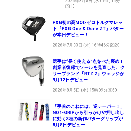
2026年8月5日 (水) 16時15分
13
PXG初の高MOI×ゼロトルクマレッ
ト『PXG One & Done ZT』パター
が本日デビュー！
2026年7月30日 (木) 16時46分
20
選手は“長く使える”点をべた褒め！
創業者復帰でソールを見直した、ク
リーブランド『RTZ 2』ウェッジが
9月12日デビュー
2026年8月5日 (水) 15時09分
60
「手首のこねには、逆テーパー！」
NO1-GRIPから引っかけや押し出し
に効く3種の新作パターグリップが
8月8日デビュー