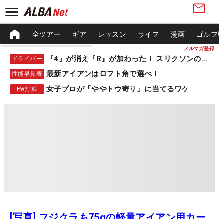
全ツアー
ギア
レッスン
ライフ
漫画
ゴルフ
メルマガ登録
『4』が消え『R』が加わった！ スリクソンの新作
ドライバー
最新アイアンはロフト角で選べ！
性能早見表
女子プロが「ややトウ寄り」に当てるワケ
FW打痕
[写真] フジクラも75gの軽量アイアン用カー