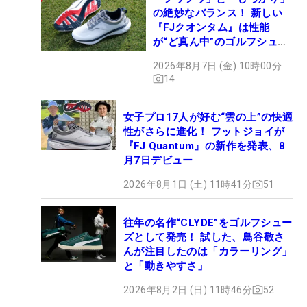
の絶妙なバランス！ 新しい
『FJクオンタム』は性能
が“ど真ん中”のゴルフシュー
ズだった
2026年8月7日 (金) 10時00分
14
女子プロ17人が好む“雲の上”の快適
性がさらに進化！ フットジョイが
『FJ Quantum』の新作を発表、8
月7日デビュー
2026年8月1日 (土) 11時41分
51
往年の名作“CLYDE”をゴルフシュー
ズとして発売！ 試した、鳥谷敬さ
んが注目したのは「カラーリング」
と「動きやすさ」
2026年8月2日 (日) 11時46分
52