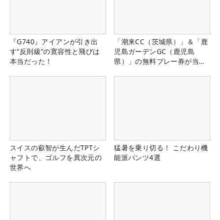
『G740』アイアンが引き出
「潮来CC（茨城県）」＆「鹿
す“反則級”の寛容性と飛びは
児島ガーデンGC（鹿児島
本当だった！
県）」の無料プレー券が当た
る！！
スイスの叡智が生んだTPTシ
猛暑を乗り切る！ こだわり機
ャフトで、ゴルフを異次元の
能派パンツ4選
世界へ