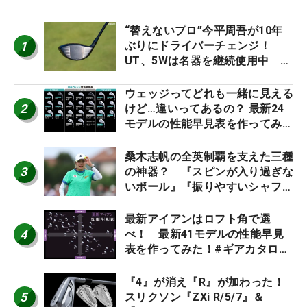
“替えないプロ”今平周吾が10年
1
ぶりにドライバーチェンジ！
UT、5Wは名器を継続使用中 #
男子プロセッティング
ウェッジってどれも一緒に見える
2
けど…違いってあるの？ 最新24
モデルの性能早見表を作ってみ
た #ギアカタログ2026
桑木志帆の全英制覇を支えた三種
3
の神器？ 『スピンが入り過ぎな
いボール』『振りやすいシャフ
ト』『真っすぐ飛ぶドライバ
ー』 #女子プロセッティング
最新アイアンはロフト角で選
4
べ！ 最新41モデルの性能早見
表を作ってみた！#ギアカタログ
2026
『4』が消え『R』が加わった！
5
スリクソン『ZXi R/5/7』＆