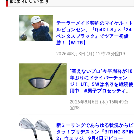
読まれています
テーラーメイド契約のマイケル・ト
ルビョンセン、『Qi4D LS』×『24
ベンタスブラック』でツアー初優
勝！【WITB】
2026年8月3日 (月) 12時23分
19
“替えないプロ”今平周吾が10
年ぶりにドライバーチェン
ジ！ UT、5Wは名器を継続使
用中 #男子プロセッティン
グ
2026年8月6日 (木) 15時49分
38
新ミーリングであらゆる状況からピ
タッ！ブリヂストン『BITING SPIN
2』ウェッジ、9月4日デビュー