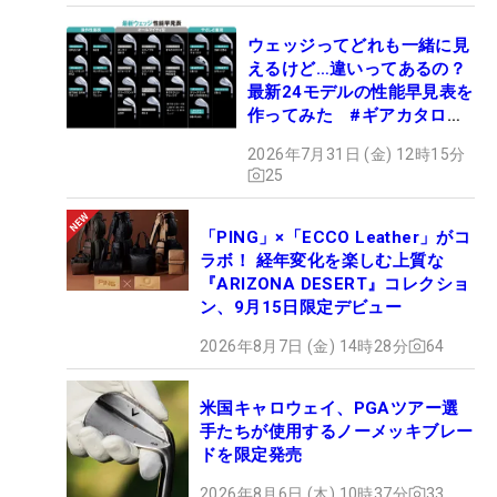
ウェッジってどれも一緒に見
えるけど…違いってあるの？
最新24モデルの性能早見表を
作ってみた #ギアカタログ
2026
2026年7月31日 (金) 12時15分
25
「PING」×「ECCO Leather」がコ
ラボ！ 経年変化を楽しむ上質な
『ARIZONA DESERT』コレクショ
ン、9月15日限定デビュー
2026年8月7日 (金) 14時28分
64
米国キャロウェイ、PGAツアー選
手たちが使用するノーメッキブレー
ドを限定発売
2026年8月6日 (木) 10時37分
33