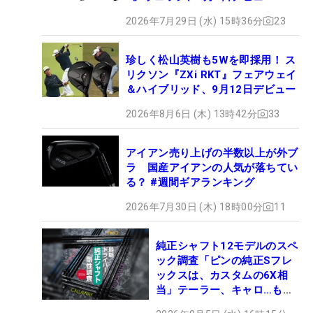
2026年7月29日 (水) 15時36分
23
珍しく松山英樹も5Wを即採用！ ス
リクソン『ZXi RKT』フェアウェイ
＆ハイブリッド、9月12日デビュー
2026年8月6日 (木) 13時42分
33
アイアン売り上げの半数以上が外ブ
ラ 国産アイアンの人気が落ちてい
る？ #週間ギアランキング
2026年7月30日 (木) 18時00分
11
純正シャフト12モデルのスペ
ック調査「ピンの純正Sフレ
ックスは、カスタムの6X相
当」テーラー、キャロ…もチ
ェック！