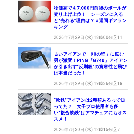
物価高でも7,000円前後のボールが
売り上げ上位！ シーズンに入る
と“売れる”理由は？ #週間ギアラン
キング
2026年7月29日 (水) 18時00分
11
古いアイアンで「90の壁」に悩む
男が激変！PING『G740』アイアン
が引き出す“反則級”の寛容性と飛び
は本当だった！
2026年7月29日 (水) 19時36分
18
“軟鉄”アイアンは2種類あるって知
ってた？ 女子プロ使用者も多
い“複合軟鉄”はアマチュアにもオス
スメ！
2026年7月30日 (木) 12時15分
7