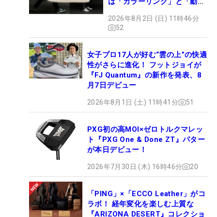
は「カラーリング」と「動き
やすさ」
2026年8月2日 (日) 11時46分
52
女子プロ17人が好む“雲の上”の快適
性がさらに進化！ フットジョイが
『FJ Quantum』の新作を発表、8
月7日デビュー
2026年8月1日 (土) 11時41分
51
PXG初の高MOI×ゼロトルクマレッ
ト『PXG One & Done ZT』パター
が本日デビュー！
2026年7月30日 (木) 16時46分
20
「PING」×「ECCO Leather」がコ
ラボ！ 経年変化を楽しむ上質な
『ARIZONA DESERT』コレクショ