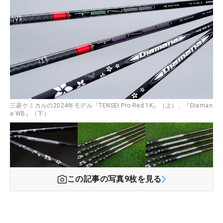
三菱ケミカルの2024年モデル『TENSEI Pro Red 1K』（上）、『Diaman
a WB』（下）
この記事の写真
9
枚を見る