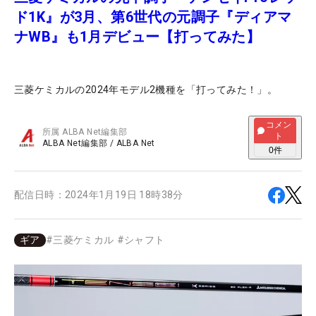
ド1K』が3月、第6世代の元調子『ディアマ
ナWB』も1月デビュー【打ってみた】
三菱ケミカルの2024年モデル2機種を「打ってみた！」。
コメン
所属
ALBA Net編集部
ト
ALBA Net編集部
/
ALBA Net
0
件
配信日時：
2024年1月19日 18時38分
ギア
#
三菱ケミカル
#
シャフト