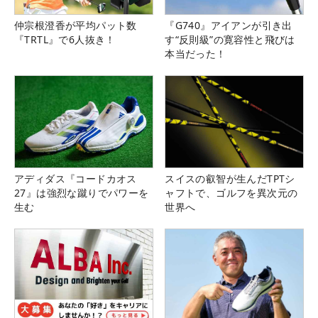
仲宗根澄香が平均パット数
『G740』アイアンが引き出
『TRTL』で6人抜き！
す“反則級”の寛容性と飛びは
本当だった！
アディダス『コードカオス
スイスの叡智が生んだTPTシ
27』は強烈な蹴りでパワーを
ャフトで、ゴルフを異次元の
生む
世界へ