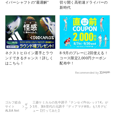
イバーシャフトの“最適解”
切り開く高初速ドライバーの
新時代
ネクストヒロイン選手とラウ
8-9月のプレーに2回使える！
ンドできるチャンス！詳しく
コース限定2,000円クーポン
はこちら！
配布中！
Recommended by
ゴルフ総合
三菱ケミカルの先中調子『テンセイProレッド1K』が
ギ
サイト
3月、第6世代の元調子『ディアマナWB』も1月デビ
ア
ALBA Net
ュー【打ってみた】