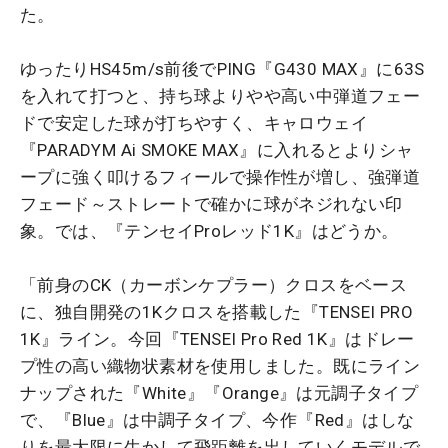
た。
ゆったりHS45m/s前後でPING『G430 MAX』に63S
を入れて打つと、持ち球よりやや高い中弾道フェー
ドで安定した球が打ちやすく、キャロウェイ
『PARADYM Ai SMOKE MAX』に入れるとよりシャ
ープに強く叩けるフィールで操作性が増し、強弾道
フェード～ストレートで確かに球がネジれない印
象。では、『テンセイProレッド1K』はどうか。
「前身のCK（カーボンケプラー）クロスをベース
に、独自開発の1Kクロスを搭載した『TENSEI PRO
1K』ライン。今回『TENSEI Pro Red 1K』はドレー
プ性の高い織物状素材を使用しました。既にライン
ナップされた『White』『Orange』は元調子タイプ
で、『Blue』は中調子タイプ、今作『Red』はしな
りを最大限に生かして飛距離を出していくモデルで