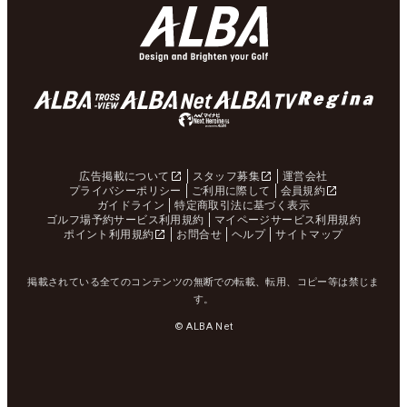
広告掲載について
スタッフ募集
運営会社
プライバシーポリシー
ご利用に際して
会員規約
ガイドライン
特定商取引法に基づく表示
ゴルフ場予約サービス利用規約
マイページサービス利用規約
ポイント利用規約
お問合せ
ヘルプ
サイトマップ
掲載されている全てのコンテンツの無断での転載、転用、コピー等は禁じま
す。
© ALBA Net