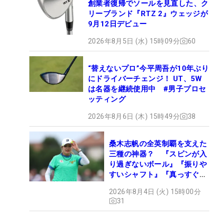
創業者復帰でソールを見直した、ク
リーブランド『RTZ 2』ウェッジが
9月12日デビュー
2026年8月5日 (水) 15時09分
60
“替えないプロ”今平周吾が10年ぶり
にドライバーチェンジ！ UT、5W
は名器を継続使用中 #男子プロセ
ッティング
2026年8月6日 (木) 15時49分
38
桑木志帆の全英制覇を支えた
三種の神器？ 『スピンが入
り過ぎないボール』『振りや
すいシャフト』『真っすぐ飛
ぶドライバー』 #女子プロ
2026年8月4日 (火) 15時00分
セッティング
31