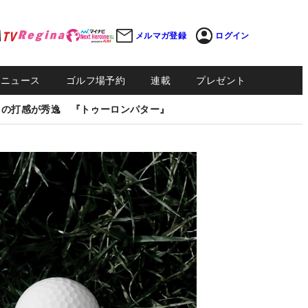
メルマガ登録
ログイン
Sニュース
ゴルフ場予約
連載
プレゼント
しの打感が秀逸 『トゥーロンパター』