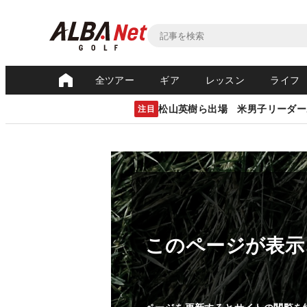
全ツアー
ギア
レッスン
ライフ
松山英樹ら出場 米男子リーダー
注目
このページが表示