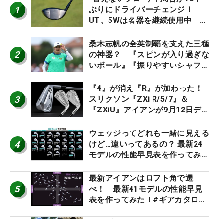
1
ぶりにドライバーチェンジ！
UT、5Wは名器を継続使用中 #
男子プロセッティング
桑木志帆の全英制覇を支えた三種
2
の神器？ 『スピンが入り過ぎな
いボール』『振りやすいシャフ
ト』『真っすぐ飛ぶドライバ
ー』 #女子プロセッティング
『4』が消え『R』が加わった！
3
スリクソン『ZXi R/5/7』＆
『ZXiU』アイアンが9月12日デ
ビュー
ウェッジってどれも一緒に見える
4
けど…違いってあるの？ 最新24
モデルの性能早見表を作ってみ
た #ギアカタログ2026
最新アイアンはロフト角で選
5
べ！ 最新41モデルの性能早見
表を作ってみた！#ギアカタログ
2026