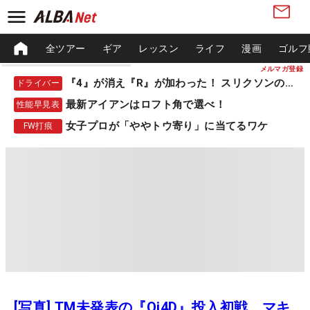
全ツアー
ギア
レッスン
ライフ
漫画
ゴルフ
メルマガ登録
『4』が消え『R』が加わった！ スリクソンの新作
ドライバー
最新アイアンはロフト角で選べ！
性能早見表
女子プロが「ややトウ寄り」に当てるワケ
FW打痕
[写真] TM未発表の『Qi4D』投入初戦、マキ