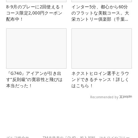
8-9月のプレーに2回使える！
インター5分、都心から60分
コース限定2,000円クーポン
のフラットな美観コース。大
配布中！
栄カントリー俱楽部（千葉
県）
『G740』アイアンが引き出
ネクストヒロイン選手とラウ
す“反則級”の寛容性と飛びは
ンドできるチャンス！詳しく
本当だった！
はこちら！
Recommended by
ゴルフ総合サ
TM未発表の『Qi4D』投入初戦、マキロイやフリー