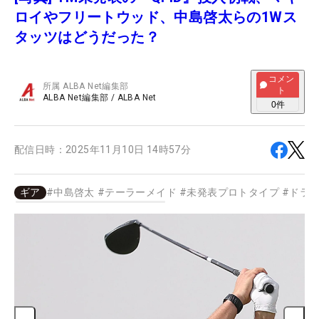
ロイやフリートウッド、中島啓太らの1Wス
タッツはどうだった？
コメン
所属
ALBA Net編集部
ト
ALBA Net編集部
/
ALBA Net
0
件
配信日時：
2025年11月10日 14時57分
ギア
#
中島啓太
#
テーラーメイド
#
未発表プロトタイプ
#
ドラ