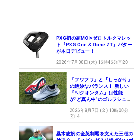
PXG初の高MOI×ゼロトルクマレッ
ト『PXG One & Done ZT』パター
が本日デビュー！
2026年7月30日 (木) 16時46分
20
「フワフワ」と「しっかり」
の絶妙なバランス！ 新しい
『FJクオンタム』は性能
が“ど真ん中”のゴルフシュー
ズだった
2026年8月7日 (金) 10時00分
14
桑木志帆の全英制覇を支えた三種の