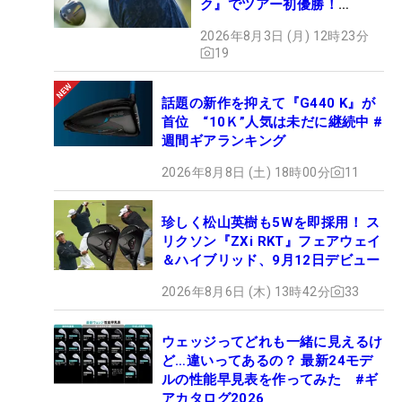
ク』でツアー初優勝！
【WITB】
2026年8月3日 (月) 12時23分
19
話題の新作を抑えて『G440 K』が
首位 “10Ｋ”人気は未だに継続中 #
週間ギアランキング
2026年8月8日 (土) 18時00分
11
珍しく松山英樹も5Wを即採用！ ス
リクソン『ZXi RKT』フェアウェイ
＆ハイブリッド、9月12日デビュー
2026年8月6日 (木) 13時42分
33
ウェッジってどれも一緒に見えるけ
ど…違いってあるの？ 最新24モデ
ルの性能早見表を作ってみた #ギ
アカタログ2026