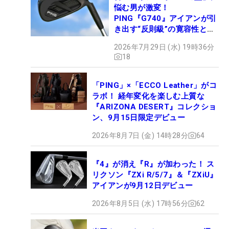
悩む男が激変！
PING『G740』アイアンが引
き出す“反則級”の寛容性と飛
びは本当だった！
2026年7月29日 (水) 19時36分
18
「PING」×「ECCO Leather」がコ
ラボ！ 経年変化を楽しむ上質な
『ARIZONA DESERT』コレクショ
ン、9月15日限定デビュー
2026年8月7日 (金) 14時28分
64
『4』が消え『R』が加わった！ ス
リクソン『ZXi R/5/7』＆『ZXiU』
アイアンが9月12日デビュー
2026年8月5日 (水) 17時56分
62