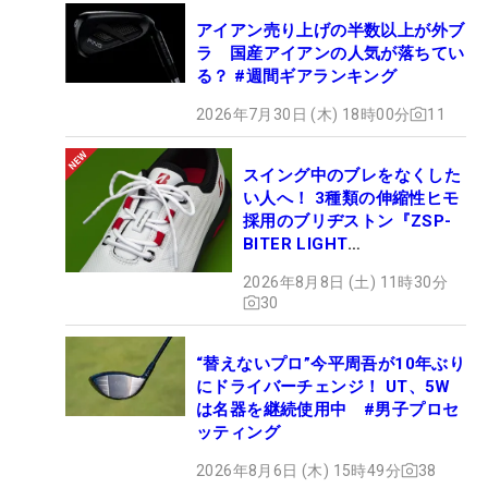
アイアン売り上げの半数以上が外ブ
ラ 国産アイアンの人気が落ちてい
る？ #週間ギアランキング
2026年7月30日 (木) 18時00分
11
スイング中のブレをなくした
い人へ！ 3種類の伸縮性ヒモ
採用のブリヂストン『ZSP-
BITER LIGHT
MAGICLACE』、8月8日デビ
2026年8月8日 (土) 11時30分
ュー
30
“替えないプロ”今平周吾が10年ぶり
にドライバーチェンジ！ UT、5W
は名器を継続使用中 #男子プロセ
ッティング
2026年8月6日 (木) 15時49分
38