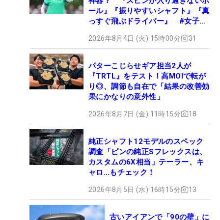
神器？ 『スピンが入り過ぎないボ
ール』『振りやすいシャフト』『真
っすぐ飛ぶドライバー』 #女子プ
ロセッティング
2026年8月4日 (火) 15時00分
31
パターこじらせギア担当2人が
『TRTL』をテスト！高MOIで転が
り◎、調節も自在で「結果の改善効
果にかなりの意外性」
2026年8月7日 (金) 11時15分
18
純正シャフト12モデルのスペック
調査「ピンの純正Sフレックスは、
カスタムの6X相当」テーラー、キ
ャロ…もチェック！
2026年8月5日 (水) 16時15分
13
古いアイアンで「90の壁」に