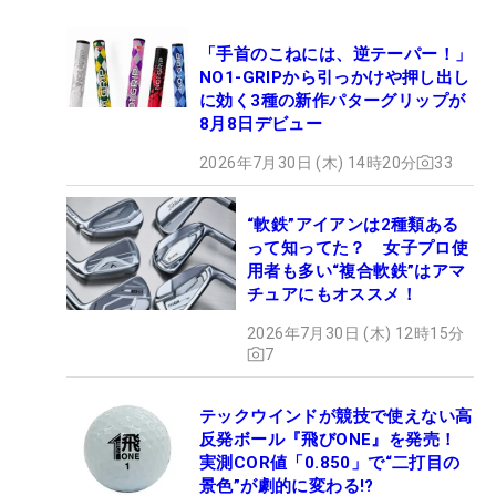
「手首のこねには、逆テーパー！」
NO1-GRIPから引っかけや押し出し
に効く3種の新作パターグリップが
8月8日デビュー
2026年7月30日 (木) 14時20分
33
“軟鉄”アイアンは2種類ある
って知ってた？ 女子プロ使
用者も多い“複合軟鉄”はアマ
チュアにもオススメ！
2026年7月30日 (木) 12時15分
7
テックウインドが競技で使えない高
反発ボール『飛びONE』を発売！
実測COR値「0.850」で“二打目の
景色”が劇的に変わる!?