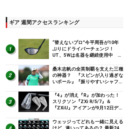
ギア 週間アクセスランキング
“替えないプロ”今平周吾が10年
1
ぶりにドライバーチェンジ！
UT、5Wは名器を継続使用中 #
男子プロセッティング
桑木志帆の全英制覇を支えた三種
2
の神器？ 『スピンが入り過ぎな
いボール』『振りやすいシャフ
ト』『真っすぐ飛ぶドライバ
ー』 #女子プロセッティング
『4』が消え『R』が加わった！
3
スリクソン『ZXi R/5/7』＆
『ZXiU』アイアンが9月12日デ
ビュー
ウェッジってどれも一緒に見える
4
けど…違いってあるの？ 最新24