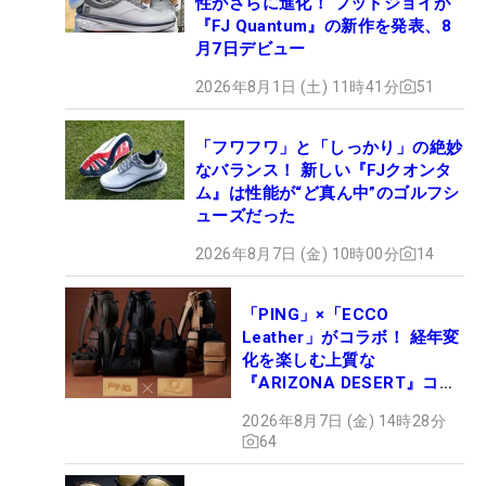
性がさらに進化！ フットジョイが
『FJ Quantum』の新作を発表、8
月7日デビュー
2026年8月1日 (土) 11時41分
51
「フワフワ」と「しっかり」の絶妙
なバランス！ 新しい『FJクオンタ
ム』は性能が“ど真ん中”のゴルフシ
ューズだった
2026年8月7日 (金) 10時00分
14
「PING」×「ECCO
Leather」がコラボ！ 経年変
化を楽しむ上質な
『ARIZONA DESERT』コレ
クション、9月15日限定デビ
2026年8月7日 (金) 14時28分
ュー
64