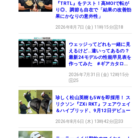
『TRTL』をテスト！高MOIで転が
り◎、調節も自在で「結果の改善効
果にかなりの意外性」
2026年8月7日 (金) 11時15分
18
ウェッジってどれも一緒に見
えるけど…違いってあるの？
最新24モデルの性能早見表を
作ってみた #ギアカタログ
2026
2026年7月31日 (金) 12時15分
25
珍しく松山英樹も5Wを即採用！ ス
リクソン『ZXi RKT』フェアウェイ
＆ハイブリッド、9月12日デビュー
2026年8月6日 (木) 13時42分
33