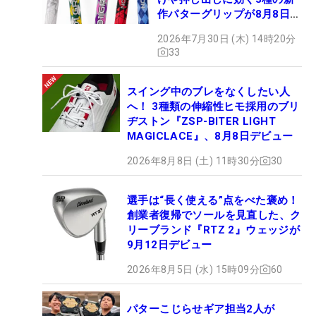
作パターグリップが8月8日デ
ビュー
2026年7月30日 (木) 14時20分
33
スイング中のブレをなくしたい人
へ！ 3種類の伸縮性ヒモ採用のブリ
ヂストン『ZSP-BITER LIGHT
MAGICLACE』、8月8日デビュー
2026年8月8日 (土) 11時30分
30
選手は“長く使える”点をべた褒め！
創業者復帰でソールを見直した、ク
リーブランド『RTZ 2』ウェッジが
9月12日デビュー
2026年8月5日 (水) 15時09分
60
パターこじらせギア担当2人が