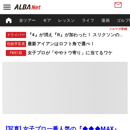
全ツアー
ギア
レッスン
ライフ
漫画
ゴルフ
メルマガ登録
『4』が消え『R』が加わった！ スリクソンの新作
ドライバー
最新アイアンはロフト角で選べ！
性能早見表
女子プロが「ややトウ寄り」に当てるワケ
FW打痕
[写真] 女子プロ一番人気の『◆◆◆MAX』