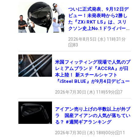
ついに正式発表、9月12日デ
ビュー！未発表時から2勝し
た『ZXi RKT LS』は、スリ
クソン史上No.1ドライバー!?
【打ってみた】
2026年8月5日 (水) 11時31分
83
米国フィッティング現場で人気のプ
レミアムブランド『ACCRA』が日
本上陸！ 新スチールシャフト
『iSteel BLUE』が9月4日デビュー
2026年7月30日 (木) 11時59分
7
アイアン売り上げの半数以上が外ブ
ラ 国産アイアンの人気が落ちてい
る？ #週間ギアランキング
2026年7月30日 (木) 18時00分
11