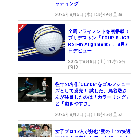
ッティング
2026年8月6日 (木) 15時49分
38
全周アライメントを初搭載！
ブリヂストン『TOUR B JGR
Roll-in Alignment』、8月7
日デビュー
2026年8月8日 (土) 11時35分
13
往年の名作“CLYDE”をゴルフシュー
ズとして発売！ 試した、鳥谷敬さ
んが注目したのは「カラーリング」
と「動きやすさ」
2026年8月2日 (日) 11時46分
52
女子プロ17人が好む“雲の上”の快適