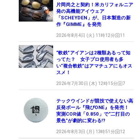
片岡尚之と契約！米カリフォルニア
発の高機能アイウェア
「SCHEYDEN」が、日本製造の新
作『GIMME』を発売
2026年8月4日 (火) 11時12分
11
“軟鉄”アイアンは2種類あるって知
ってた？ 女子プロ使用者も多
い“複合軟鉄”はアマチュアにもオス
スメ！
2026年7月30日 (木) 12時15分
7
テックウインドが競技で使えない高
反発ボール『飛びONE』を発売！
実測COR値「0.850」で“二打目の
景色”が劇的に変わる!?
2026年8月3日 (月) 13時51分
12