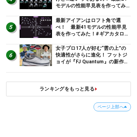
モデルの性能早見表を作ってみ
た #ギアカタログ2026
最新アイアンはロフト角で選
5
べ！ 最新41モデルの性能早見
表を作ってみた！#ギアカタログ
2026
女子プロ17人が好む“雲の上”の
6
快適性がさらに進化！ フットジ
ョイが『FJ Quantum』の新作を
発表、8月7日デビュー
ランキングをもっと見る
ページ上部へ