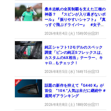
桑木志帆の全英制覇を支えた三種の
神器？ 『スピンが入り過ぎないボ
ール』『振りやすいシャフト』『真
っすぐ飛ぶドライバー』 #女子プ
ロセッティング
2026年8月4日 (火) 15時00分
31
純正シャフト12モデルのスペック
調査「ピンの純正Sフレックスは、
カスタムの6X相当」テーラー、キ
ャロ…もチェック！
2026年8月5日 (水) 16時15分
13
話題の新作を抑えて『G440 K』が
首位 “10Ｋ”人気は未だに継続中 #
週間ギアランキング
2026年8月8日 (土) 18時00分
11