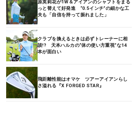
原英莉花が1W＆アイアンのシャフトをまる
っと替えて好発進 “0.5インチ”の細かな工
夫も「自信を持って振れました」
クラブを換えるときは必ずトレーナーに相
談!? 天本ハルカの“体の使い方重視”な14
本が面白い
飛距離性能はオマケ ツアーアイアンらし
さ溢れる『X FORGED STAR』