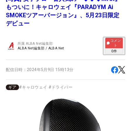
もついに！キャロウェイ『PARADYM Ai
SMOKEツアーバージョン』、5月23日限定
デビュー
コメン
所属
ALBA Net編集部
ト
ALBA Net編集部
/
ALBA Net
0
件
配信日時：
2024年5月9日 15時13分
ギア
#
キャロウェイ
#
ドライバー