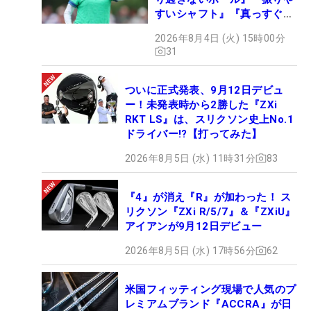
すいシャフト』『真っすぐ飛
ぶドライバー』 #女子プロ
2026年8月4日 (火) 15時00分
セッティング
31
ついに正式発表、9月12日デビュ
ー！未発表時から2勝した『ZXi
RKT LS』は、スリクソン史上No.1
ドライバー!?【打ってみた】
2026年8月5日 (水) 11時31分
83
『4』が消え『R』が加わった！ ス
リクソン『ZXi R/5/7』＆『ZXiU』
アイアンが9月12日デビュー
2026年8月5日 (水) 17時56分
62
米国フィッティング現場で人気のプ
レミアムブランド『ACCRA』が日