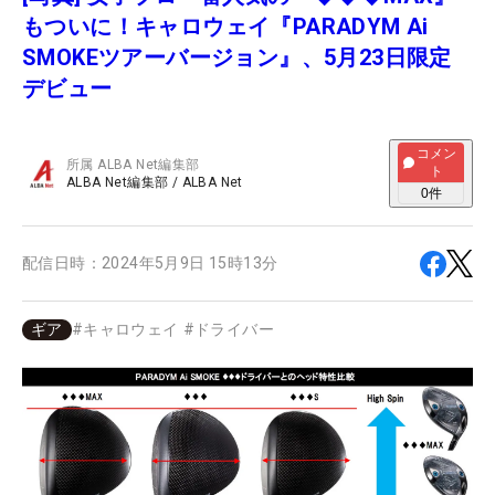
もついに！キャロウェイ『PARADYM Ai
SMOKEツアーバージョン』、5月23日限定
デビュー
コメン
所属
ALBA Net編集部
ト
ALBA Net編集部
/
ALBA Net
0
件
配信日時：
2024年5月9日 15時13分
ギア
#
キャロウェイ
#
ドライバー