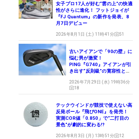
女子プロ17人が好む“雲の上”の快適
性がさらに進化！ フットジョイが
『FJ Quantum』の新作を発表、8
月7日デビュー
2026年8月1日 (土) 11時41分
51
古いアイアンで「90の壁」に
悩む男が激変！
PING『G740』アイアンが引
き出す“反則級”の寛容性と飛
びは本当だった！
2026年7月29日 (水) 19時36分
18
テックウインドが競技で使えない高
反発ボール『飛びONE』を発売！
実測COR値「0.850」で“二打目の
景色”が劇的に変わる!?
2026年8月3日 (月) 13時51分
12