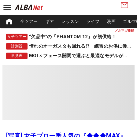
全ツアー
ギア
レッスン
ライフ
漫画
ゴルフ
メルマガ登録
“欠品中”の『PHANTOM 12』が初供給！
女子ツアー
憧れのオーガスタも回れる!? 練習のお供に優秀な一品
計測器
MOI × フェース開閉で選ぶと最適なモデルが見つかる
早見表
[写真] 女子プロ一番人気の『◆◆◆MAX』