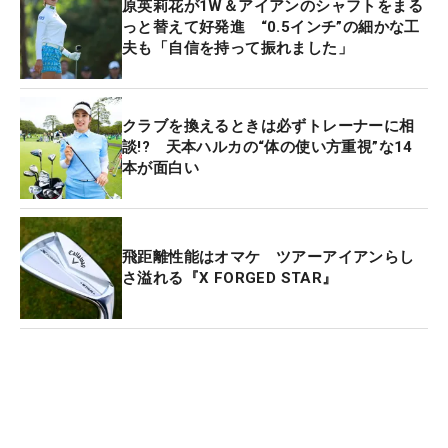
原英莉花が1W＆アイアンのシャフトをまる
っと替えて好発進 “0.5インチ”の細かな工
夫も「自信を持って振れました」
クラブを換えるときは必ずトレーナーに相
談!? 天本ハルカの“体の使い方重視”な14
本が面白い
飛距離性能はオマケ ツアーアイアンらし
さ溢れる『X FORGED STAR』