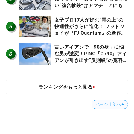
い“複合軟鉄”はアマチュアにもオ
ススメ！
女子プロ17人が好む“雲の上”の
5
快適性がさらに進化！ フットジ
ョイが『FJ Quantum』の新作を
発表、8月7日デビュー
古いアイアンで「90の壁」に悩
6
む男が激変！PING『G740』アイ
アンが引き出す“反則級”の寛容性
と飛びは本当だった！
ランキングをもっと見る
ページ上部へ