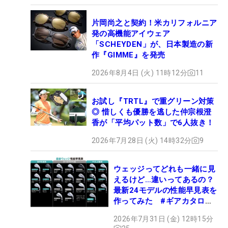
片岡尚之と契約！米カリフォルニア
発の高機能アイウェア
「SCHEYDEN」が、日本製造の新
作『GIMME』を発売
2026年8月4日 (火) 11時12分
11
お試し『TRTL』で重グリーン対策
◎ 惜しくも優勝を逃した仲宗根澄
香が「平均パット数」で6人抜き！
2026年7月28日 (火) 14時32分
9
ウェッジってどれも一緒に見
えるけど…違いってあるの？
最新24モデルの性能早見表を
作ってみた #ギアカタログ
2026
2026年7月31日 (金) 12時15分