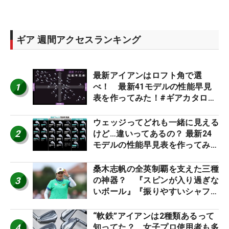
ギア 週間アクセスランキング
最新アイアンはロフト角で選
1
べ！ 最新41モデルの性能早見
表を作ってみた！#ギアカタログ
2026
ウェッジってどれも一緒に見える
2
けど…違いってあるの？ 最新24
モデルの性能早見表を作ってみ
た #ギアカタログ2026
桑木志帆の全英制覇を支えた三種
3
の神器？ 『スピンが入り過ぎな
いボール』『振りやすいシャフ
ト』『真っすぐ飛ぶドライバ
ー』 #女子プロセッティング
“軟鉄”アイアンは2種類あるって
4
知ってた？ 女子プロ使用者も多