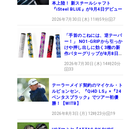
本上陸！ 新スチールシャフト
『iSteel BLUE』が9月4日デビュー
2026年7月30日 (木) 11時59分
7
「手首のこねには、逆テーパ
ー！」 NO1-GRIPから引っか
けや押し出しに効く3種の新
作パターグリップが8月8日デ
ビュー
2026年7月30日 (木) 14時20分
33
テーラーメイド契約のマイケル・ト
ルビョンセン、『Qi4D LS』×『24
ベンタスブラック』でツアー初優
勝！【WITB】
2026年8月3日 (月) 12時23分
19