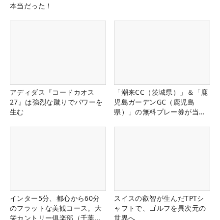
本当だった！
アディダス『コードカオス
「潮来CC（茨城県）」＆「鹿
27』は強烈な蹴りでパワーを
児島ガーデンGC（鹿児島
生む
県）」の無料プレー券が当た
る！！
インター5分、都心から60分
スイスの叡智が生んだTPTシ
のフラットな美観コース。大
ャフトで、ゴルフを異次元の
栄カントリー俱楽部（千葉
世界へ