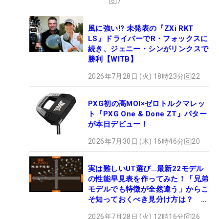
7
風に強い!? 未発表の『ZXi RKT
LS』ドライバーでR・フォックスに
続き、ジェニー・シンがリンクスで
勝利【WITB】
2026年7月28日 (火) 18時23分
22
PXG初の高MOI×ゼロトルクマレッ
ト『PXG One & Done ZT』パター
が本日デビュー！
2026年7月30日 (木) 16時46分
20
実は難しいUT選び…最新22モデル
の性能早見表を作ってみた！「兄弟
モデルでも特徴が全然違う」からこ
そ知っておくべき見分け方は？ #
ギアカタログ2026
2026年7月28日 (火) 12時16分
26