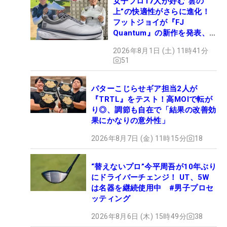
女子プロ17人が好む“雲の
上”の快適性がさらに進化！
フットジョイが『FJ
Quantum』の新作を発表、8
月7日デビュー
2026年8月1日 (土) 11時41分
51
パターこじらせギア担当2人が
『TRTL』をテスト！高MOIで転が
り◎、調節も自在で「結果の改善効
果にかなりの意外性」
2026年8月7日 (金) 11時15分
18
“替えないプロ”今平周吾が10年ぶり
にドライバーチェンジ！ UT、5W
は名器を継続使用中 #男子プロセ
ッティング
2026年8月6日 (木) 15時49分
38