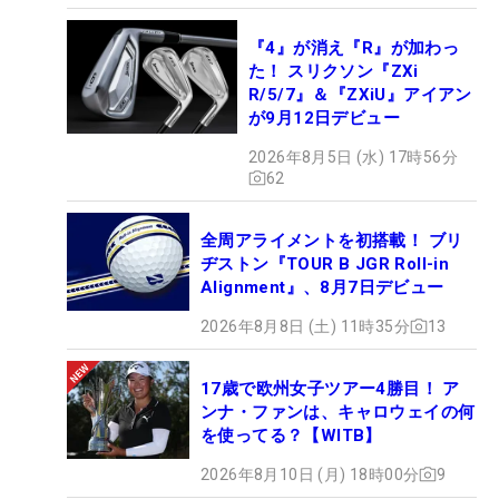
『4』が消え『R』が加わっ
た！ スリクソン『ZXi
R/5/7』＆『ZXiU』アイアン
が9月12日デビュー
2026年8月5日 (水) 17時56分
62
全周アライメントを初搭載！ ブリ
ヂストン『TOUR B JGR Roll-in
Alignment』、8月7日デビュー
2026年8月8日 (土) 11時35分
13
17歳で欧州女子ツアー4勝目！ ア
ンナ・ファンは、キャロウェイの何
を使ってる？【WITB】
2026年8月10日 (月) 18時00分
9