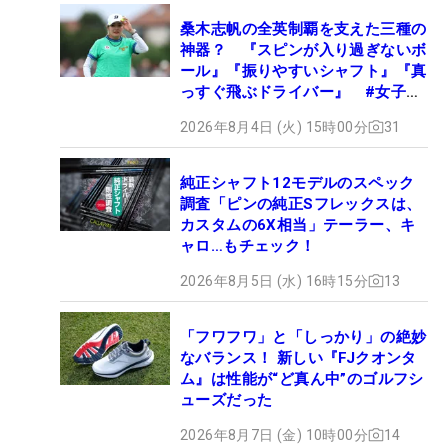
桑木志帆の全英制覇を支えた三種の
神器？ 『スピンが入り過ぎないボ
ール』『振りやすいシャフト』『真
っすぐ飛ぶドライバー』 #女子プ
ロセッティング
2026年8月4日 (火) 15時00分
31
純正シャフト12モデルのスペック
調査「ピンの純正Sフレックスは、
カスタムの6X相当」テーラー、キ
ャロ…もチェック！
2026年8月5日 (水) 16時15分
13
「フワフワ」と「しっかり」の絶妙
なバランス！ 新しい『FJクオンタ
ム』は性能が“ど真ん中”のゴルフシ
ューズだった
2026年8月7日 (金) 10時00分
14