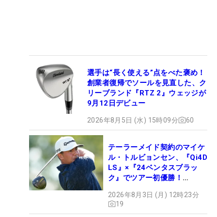
選手は“長く使える”点をべた褒め！
創業者復帰でソールを見直した、ク
リーブランド『RTZ 2』ウェッジが
9月12日デビュー
2026年8月5日 (水) 15時09分
60
テーラーメイド契約のマイケ
ル・トルビョンセン、『Qi4D
LS』×『24ベンタスブラッ
ク』でツアー初優勝！
【WITB】
2026年8月3日 (月) 12時23分
19