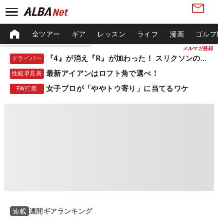
全ツアー
ギア
レッスン
ライフ
漫画
ゴルフ
メルマガ登録
『4』が消え『R』が加わった！ スリクソンの新作
ドライバー
最新アイアンはロフト角で選べ！
性能早見表
女子プロが「ややトウ寄り」に当てるワケ
FW打痕
週間ギアランキング
連載