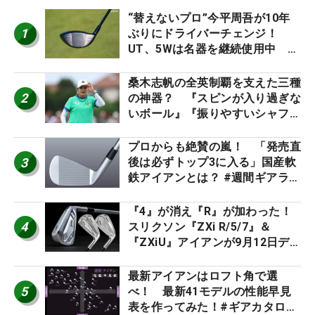
“替えないプロ”今平周吾が10年
1
ぶりにドライバーチェンジ！
UT、5Wは名器を継続使用中 #
男子プロセッティング
桑木志帆の全英制覇を支えた三種
2
の神器？ 『スピンが入り過ぎな
いボール』『振りやすいシャフ
ト』『真っすぐ飛ぶドライバ
ー』 #女子プロセッティング
プロからも絶賛の嵐！ 「発売直
3
後は必ずトップ3に入る」国産軟
鉄アイアンとは？ #週間ギアラン
キング
『4』が消え『R』が加わった！
4
スリクソン『ZXi R/5/7』＆
『ZXiU』アイアンが9月12日デ
ビュー
最新アイアンはロフト角で選
5
べ！ 最新41モデルの性能早見
表を作ってみた！#ギアカタログ