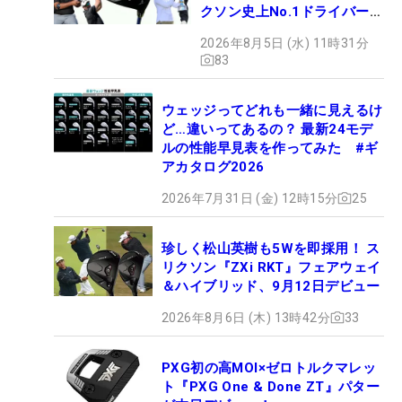
クソン史上No.1ドライバー!?
【打ってみた】
2026年8月5日 (水) 11時31分
83
ウェッジってどれも一緒に見えるけ
ど…違いってあるの？ 最新24モデ
ルの性能早見表を作ってみた #ギ
アカタログ2026
2026年7月31日 (金) 12時15分
25
珍しく松山英樹も5Wを即採用！ ス
リクソン『ZXi RKT』フェアウェイ
＆ハイブリッド、9月12日デビュー
2026年8月6日 (木) 13時42分
33
PXG初の高MOI×ゼロトルクマレッ
ト『PXG One & Done ZT』パター