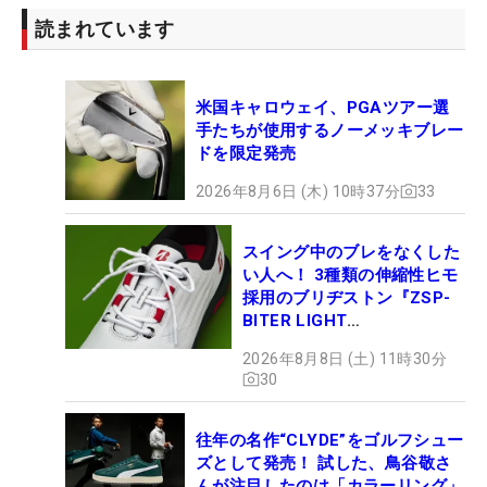
読まれています
米国キャロウェイ、PGAツアー選
手たちが使用するノーメッキブレー
ドを限定発売
2026年8月6日 (木) 10時37分
33
スイング中のブレをなくした
い人へ！ 3種類の伸縮性ヒモ
採用のブリヂストン『ZSP-
BITER LIGHT
MAGICLACE』、8月8日デビ
2026年8月8日 (土) 11時30分
ュー
30
往年の名作“CLYDE”をゴルフシュー
ズとして発売！ 試した、鳥谷敬さ
んが注目したのは「カラーリング」