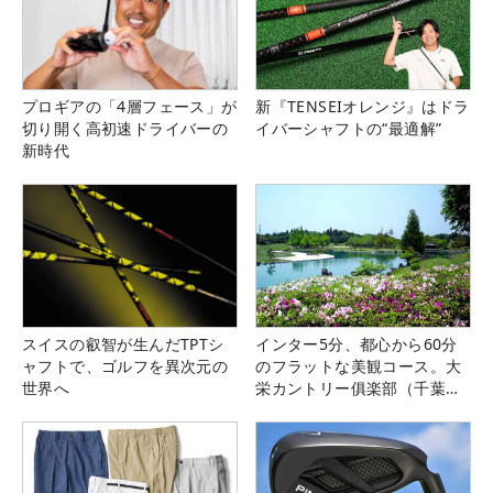
プロギアの「4層フェース」が
新『TENSEIオレンジ』はドラ
切り開く高初速ドライバーの
イバーシャフトの“最適解”
新時代
スイスの叡智が生んだTPTシ
インター5分、都心から60分
ャフトで、ゴルフを異次元の
のフラットな美観コース。大
世界へ
栄カントリー俱楽部（千葉
県）