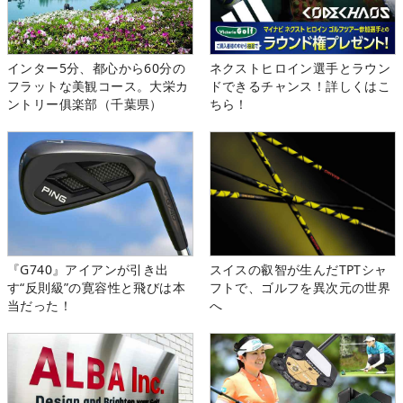
インター5分、都心から60分の
ネクストヒロイン選手とラウン
フラットな美観コース。大栄カ
ドできるチャンス！詳しくはこ
ントリー俱楽部（千葉県）
ちら！
『G740』アイアンが引き出
スイスの叡智が生んだTPTシャ
す“反則級”の寛容性と飛びは本
フトで、ゴルフを異次元の世界
当だった！
へ