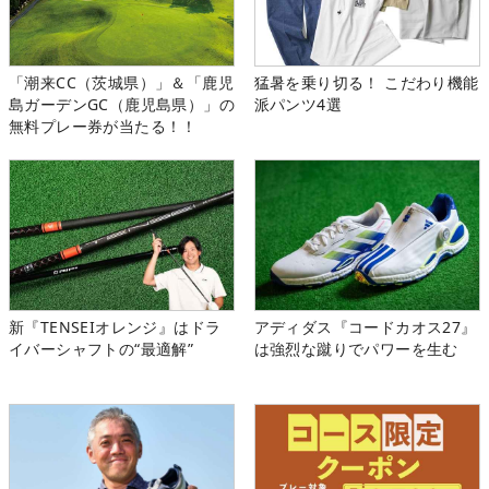
「潮来CC（茨城県）」＆「鹿児
猛暑を乗り切る！ こだわり機能
島ガーデンGC（鹿児島県）」の
派パンツ4選
無料プレー券が当たる！！
新『TENSEIオレンジ』はドラ
アディダス『コードカオス27』
イバーシャフトの“最適解”
は強烈な蹴りでパワーを生む