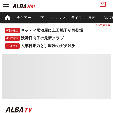
全ツアー
ギア
レッスン
ライフ
漫画
ゴルフ
メルマガ登録
キャディ居酒屋に上田桃子が再登場
神回確定
渋野日向子の最新クラブ
ギア情報
六車日那乃と手塚雅のガチ対決！
ヒロバト