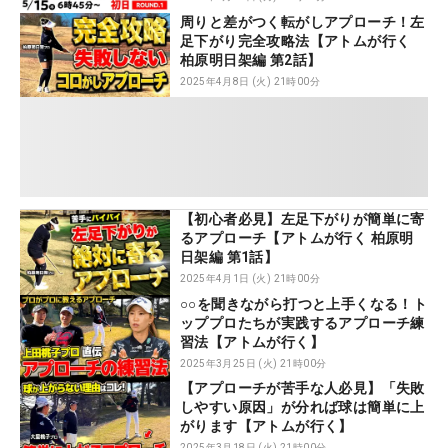
周りと差がつく転がしアプローチ！左
足下がり完全攻略法【アトムが行く
柏原明日架編 第2話】
2025年4月8日 (火) 21時00分
【初心者必見】左足下がりが簡単に寄
るアプローチ【アトムが行く 柏原明
日架編 第1話】
2025年4月1日 (火) 21時00分
○○を聞きながら打つと上手くなる！ト
ッププロたちが実践するアプローチ練
習法【アトムが行く】
2025年3月25日 (火) 21時00分
【アプローチが苦手な人必見】「失敗
しやすい原因」が分れば球は簡単に上
がります【アトムが行く】
2025年3月18日 (火) 21時00分