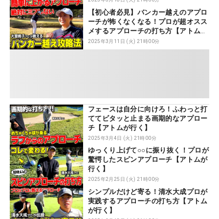
【初心者必見】バンカー越えのアプロ
ーチが怖くなくなる！プロが超オスス
メするアプローチの打ち方【アトムが
行く】
2025年3月11日 (火) 21時00分
フェースは自分に向けろ！ふわっと打
ててビタッと止まる画期的なアプロー
チ【アトムが行く】
2025年3月4日 (火) 21時00分
ゆっくり上げて○○に振り抜く！プロが
驚愕したスピンアプローチ【アトムが
行く】
2025年2月25日 (火) 21時00分
シンプルだけど寄る！清水大成プロが
実践するアプローチの打ち方【アトム
が行く】