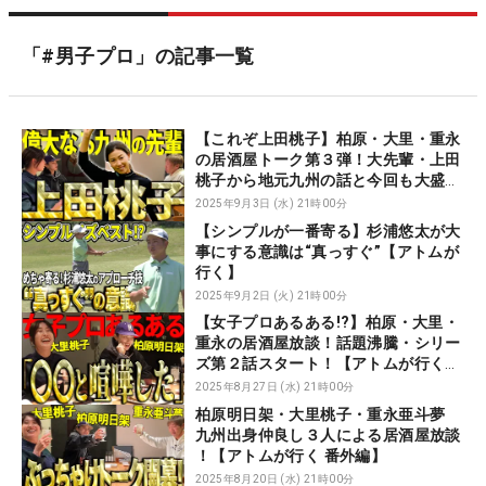
「#男子プロ」の記事一覧
【これぞ上田桃子】柏原・大里・重永
の居酒屋トーク第３弾！大先輩・上田
桃子から地元九州の話と今回も大盛り
上がり！【アトムが行く！番外編】
2025年9月3日 (水) 21時00分
【シンプルが一番寄る】杉浦悠太が大
事にする意識は“真っすぐ”【アトムが
行く】
2025年9月2日 (火) 21時00分
【女子プロあるある!?】柏原・大里・
重永の居酒屋放談！話題沸騰・シリー
ズ第２話スタート！【アトムが行く！
番外編】
2025年8月27日 (水) 21時00分
柏原明日架・大里桃子・重永亜斗夢
九州出身仲良し３人による居酒屋放談
！【アトムが行く 番外編】
2025年8月20日 (水) 21時00分