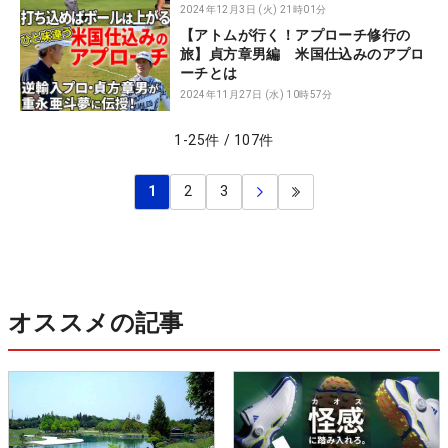
2024年12月3日 (火) 21時01分
【アトムが行く！アプローチ修行の
旅】貞方章男編 米国仕込みのアプロ
ーチとは
2024年11月27日 (水) 10時57分
1
-
25
件
/
107
件
1
2
3
オススメの記事