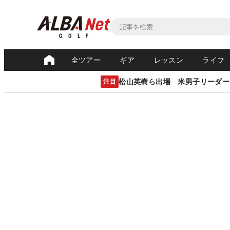
全ツアー
ギア
レッスン
ライフ
松山英樹ら出場 米男子リーダー
注目