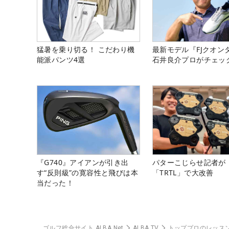
猛暑を乗り切る！ こだわり機
最新モデル『FJクオン
能派パンツ4選
石井良介プロがチェッ
『G740』アイアンが引き出
パターこじらせ記者が
す“反則級”の寛容性と飛びは本
「TRTL」で大改善
当だった！
ゴルフ総合サイト ALBA Net
ALBA TV
トッププロのレッス