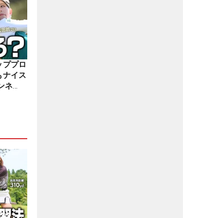
ッププロ
もナイス
ンネ