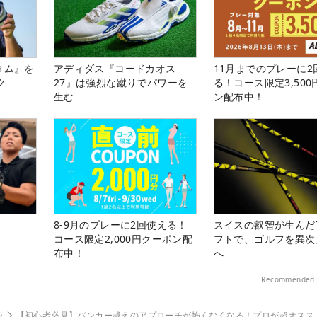
タム』を
アディダス『コードカオス
11月までのプレーに2
ク
27』は強烈な蹴りでパワーを
る！コース限定3,50
生む
ン配布中！
8-9月のプレーに2回使える！
スイスの叡智が生んだT
コース限定2,000円クーポン配
フトで、ゴルフを異次
布中！
へ
Recommended 
ン
【初心者必見】バンカー越えのアプローチが怖くなくなる！プロが超オスス