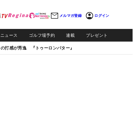
メルマガ登録
ログイン
Sニュース
ゴルフ場予約
連載
プレゼント
しの打感が秀逸 『トゥーロンパター』