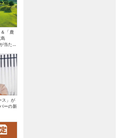
」＆「鹿
児島
が当た
ース」が
バーの新