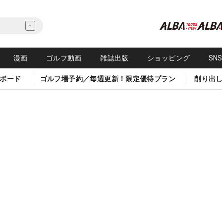
漫画
ゴルフ動画
雑誌出版
ショッピング
SN
ボード
ゴルフ場予約／毎週更新！限定優待プラン
削り出