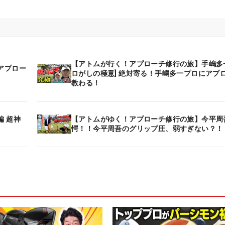
【アトムが行く！アプローチ修行の旅】手嶋多一
アプロー
ロがしの極意] 絶対寄る！手嶋多一プロにアプ
教わる！
 超神
【アトムがゆく！アプローチ修行の旅】今平周
愕！！今平周吾のグリップ圧、弱すぎない？！