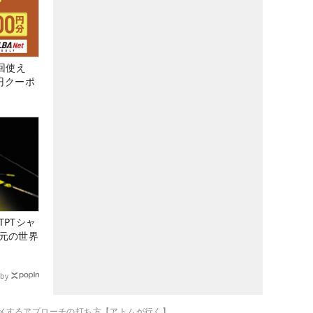
回使え
0円クーポ
PTシャ
元の世界
by
メするアプローチの打ち方【アトムが行く】