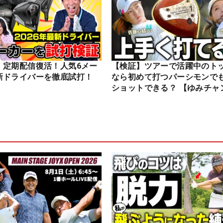
】定期配信復活！人気6メー
【検証】ツアーで活躍中のト
新ドライバーを徹底試打！
なら初めて打つパーシモンで
ショットできる？ 【ゆみチャ
ル】