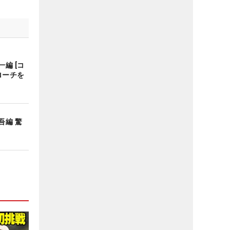
編 [コ
ローチを
吾編 驚