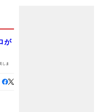
ロが
説しま