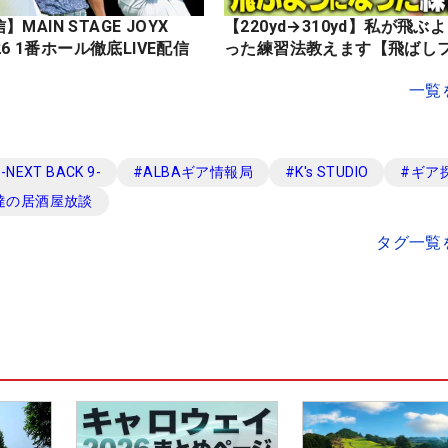
MAIN STAGE JOYX
【220yd→310yd】私が飛ぶ
OPEN 2026 1番ホール徹底LIVE配信
った練習法教えます【飛ばし
一覧
EXT BACK 9-
#
ALBAギア情報局
#
K's STUDIO
#
ギア
達の居酒屋放談
タグ一覧