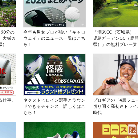
60分の
今年も男女プロが強い「キャロ
「潮来CC（茨城県）
。大栄カ
ウェイ」のニュース一覧はこち
児島ガーデンGC（鹿
県）
ら！
県）」の無料プレー券
る！！
る仕事。
ネクストヒロイン選手とラウン
プロギアの「4層フェ
ドできるチャンス！詳しくはこ
切り開く高初速ドライ
ちら！
時代