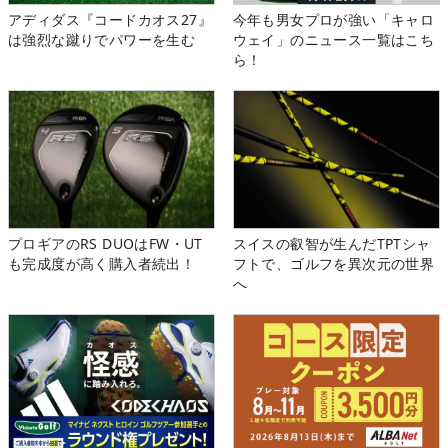
アディダス『コードカオス27』
今年も男女プロが強い「キャロ
は強烈な蹴りでパワーを生む
ウェイ」のニュース一覧はこち
ら！
プロギアのRS DUOはFW・UT
スイスの叡智が生んだTPTシャ
も完成度が高く購入者続出！
フトで、ゴルフを異次元の世界
へ