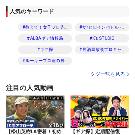
人気のキーワード
#
教えて！女子プロ先生
#
ザ•ヒロインバトル -NEXT BACK 9-
#
ALBAギア情報局
#
K's STUDIO
#
ギア探
#
居酒屋放談プロキャディ編
#
ルーキープロ達の居酒屋放談
タグ一覧を見る
注目の人気動画
【松山英樹LA密着！初め
【ギア探】定期配信復