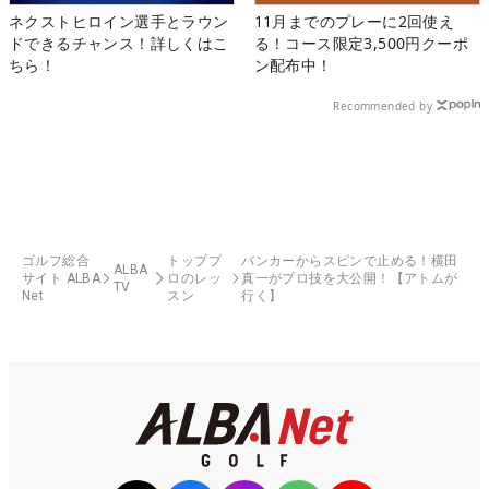
ネクストヒロイン選手とラウン
11月までのプレーに2回使え
ドできるチャンス！詳しくはこ
る！コース限定3,500円クーポ
ちら！
ン配布中！
Recommended by
ゴルフ総合
トッププ
バンカーからスピンで止める！横田
ALBA
サイト ALBA
ロのレッ
真一がプロ技を大公開！【アトムが
TV
Net
スン
行く】