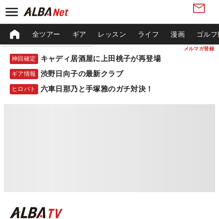
全ツアー
ギア
レッスン
ライフ
漫画
ゴルフ
メルマガ登録
キャディ居酒屋に上田桃子が再登場
神回確定
渋野日向子の最新クラブ
ギア情報
六車日那乃と手塚雅のガチ対決！
ヒロバト