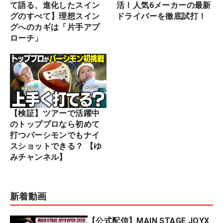
て語る、進化したスイン
活！人気6メーカーの最新
グのすべて】理想スイン
ドライバーを徹底試打！
グへのカギは「片手アプ
ローチ」
【検証】ツアーで活躍中
のトッププロなら初めて
打つパーシモンでもナイ
スショットできる？ 【ゆ
みチャンネル】
新着動画
【公式配信】MAIN STAGE JOYX