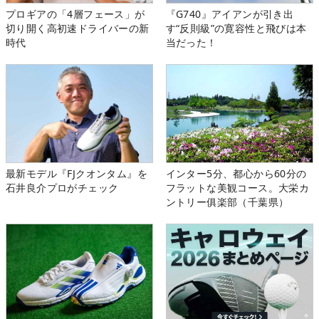
プロギアの「4層フェース」が
『G740』アイアンが引き出
切り開く高初速ドライバーの新
す“反則級”の寛容性と飛びは本
時代
当だった！
最新モデル『FJクオンタム』を
インター5分、都心から60分の
石井良介プロがチェック
フラットな美観コース。大栄カ
ントリー俱楽部（千葉県）