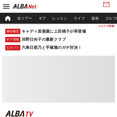
全ツアー
ギア
レッスン
ライフ
漫画
ゴルフ
メルマガ登録
キャディ居酒屋に上田桃子が再登場
神回確定
渋野日向子の最新クラブ
ギア情報
六車日那乃と手塚雅のガチ対決！
ヒロバト