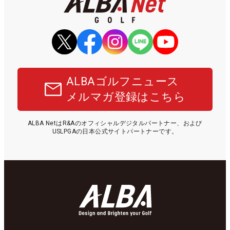
ALBAゴルフニュース
メルマガ登録はこちら
ALBA NetはR&Aのオフィシャルデジタルパートナー、および
USLPGAの日本公式サイトパートナーです。