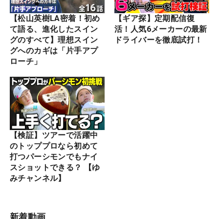
【松山英樹LA密着！初め
【ギア探】定期配信復
て語る、進化したスイン
活！人気6メーカーの最新
グのすべて】理想スイン
ドライバーを徹底試打！
グへのカギは「片手アプ
ローチ」
【検証】ツアーで活躍中
のトッププロなら初めて
打つパーシモンでもナイ
スショットできる？ 【ゆ
みチャンネル】
新着動画