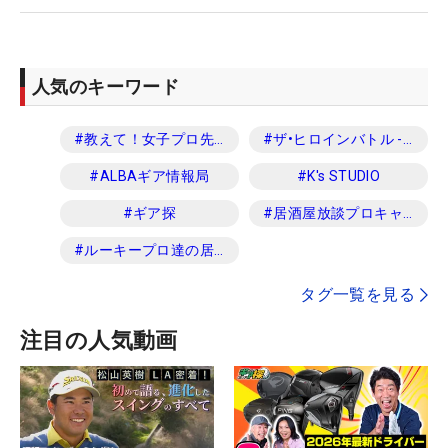
人気のキーワード
#
教えて！女子プロ先生
#
ザ•ヒロインバトル -NEXT BACK 9-
#
ALBAギア情報局
#
K's STUDIO
#
ギア探
#
居酒屋放談プロキャディ編
#
ルーキープロ達の居酒屋放談
タグ一覧を見る
注目の人気動画