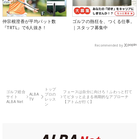
仲宗根澄香が平均パット数
ゴルフの熱狂を、つくる仕事。
『TRTL』で6人抜き！
｜スタッフ募集中
Recommended by
トップ
ゴルフ総合
フェースは自分に向けろ！ふわっと打て
ALBA
プロの
サイト
てビタッと止まる画期的なアプローチ
TV
レッス
ALBA Net
【アトムが行く】
ン