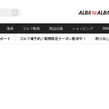
漫画
ゴルフ動画
雑誌出版
ショッピング
SN
ボード
ゴルフ場予約／期間限定クーポン配布中！
削り出