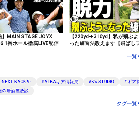
MAIN STAGE JOYX
【220yd→310yd】私が飛ぶ
OPEN 2026 1番ホール徹底LIVE配信
った練習法教えます【飛ばし
一覧
EXT BACK 9-
#
ALBAギア情報局
#
K's STUDIO
#
ギア
達の居酒屋放談
タグ一覧