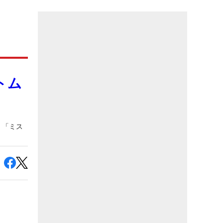
トム
 「ミス