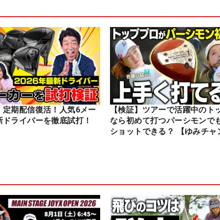
】定期配信復活！人気6メー
【検証】ツアーで活躍中のト
新ドライバーを徹底試打！
なら初めて打つパーシモンで
ショットできる？ 【ゆみチャ
ル】