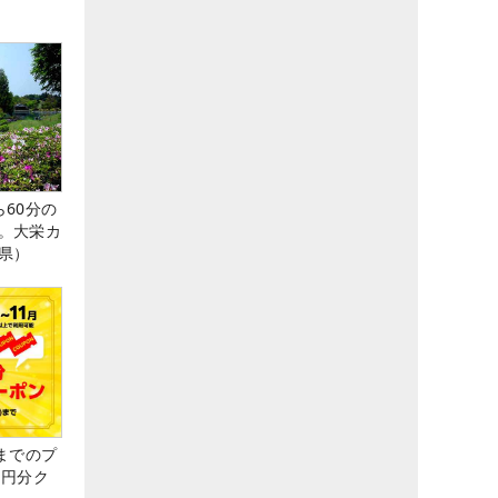
60分の
。大栄カ
県）
までのプ
0円分ク