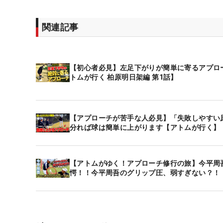
関連記事
【初心者必見】左足下がりが簡単に寄るアプロ
トムが行く 柏原明日架編 第1話】
【アプローチが苦手な人必見】「失敗しやすい
分れば球は簡単に上がります【アトムが行く】
【アトムがゆく！アプローチ修行の旅】今平周吾
愕！！今平周吾のグリップ圧、弱すぎない？！