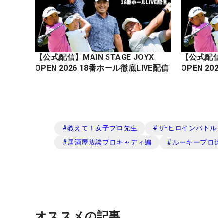
【公式配信】MAIN STAGE JOYX
【公式配信】
OPEN 2026 18番ホール徹底LIVE配信
#
教えて！女子プロ先生
#
ザ•ヒロインバトル -N
#
居酒屋放談プロキャディ編
#
ルーキープロ
オススメの記事