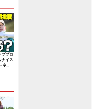
ッププロ
もナイス
ンネ