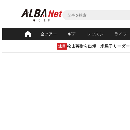
全ツアー
ギア
レッスン
ライフ
松山英樹ら出場 米男子リーダー
注目