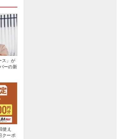
ース」が
バーの新
回使え
0円クーポ