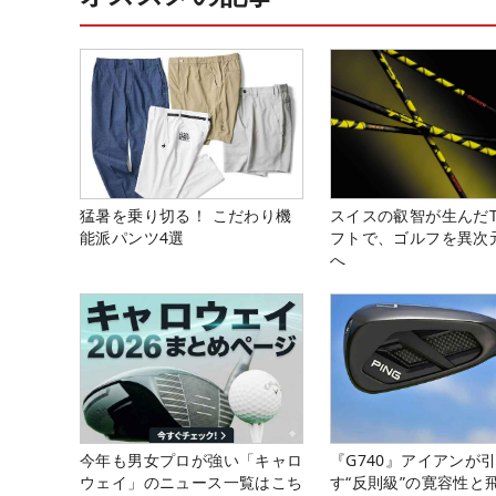
猛暑を乗り切る！ こだわり機
スイスの叡智が生んだT
能派パンツ4選
フトで、ゴルフを異次
へ
今年も男女プロが強い「キャロ
『G740』アイアンが
ウェイ」のニュース一覧はこち
す“反則級”の寛容性と