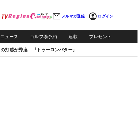
メルマガ登録
ログイン
Sニュース
ゴルフ場予約
連載
プレゼント
しの打感が秀逸 『トゥーロンパター』