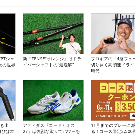
PTシャ
新『TENSEIオレンジ』はドラ
プロギアの「4層フェ
元の世界
イバーシャフトの“最適解”
切り開く高初速ドライ
時代
引き出
アディダス『コードカオス
11月までのプレーに2
飛びは本
27』は強烈な蹴りでパワーを
る！コース限定3,50