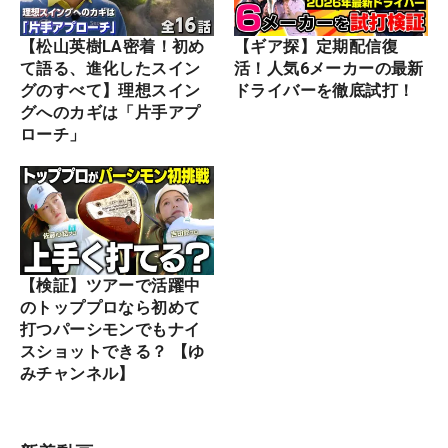
【松山英樹LA密着！初め
【ギア探】定期配信復
て語る、進化したスイン
活！人気6メーカーの最新
グのすべて】理想スイン
ドライバーを徹底試打！
グへのカギは「片手アプ
ローチ」
【検証】ツアーで活躍中
のトッププロなら初めて
打つパーシモンでもナイ
スショットできる？ 【ゆ
みチャンネル】