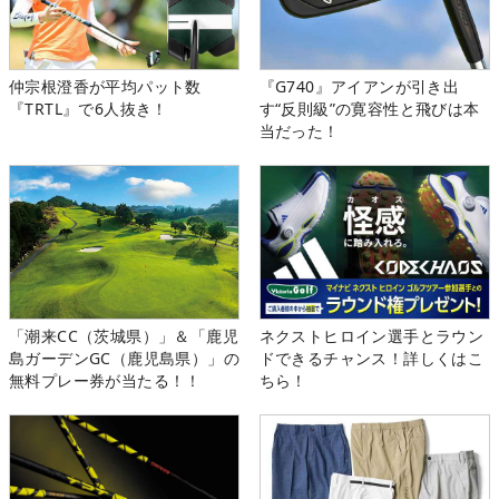
仲宗根澄香が平均パット数
『G740』アイアンが引き出
『TRTL』で6人抜き！
す“反則級”の寛容性と飛びは本
当だった！
「潮来CC（茨城県）」＆「鹿児
ネクストヒロイン選手とラウン
島ガーデンGC（鹿児島県）」の
ドできるチャンス！詳しくはこ
無料プレー券が当たる！！
ちら！