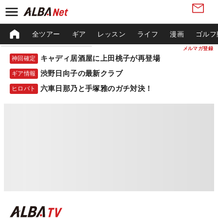
全ツアー
ギア
レッスン
ライフ
漫画
ゴルフ
メルマガ登録
キャディ居酒屋に上田桃子が再登場
神回確定
渋野日向子の最新クラブ
ギア情報
六車日那乃と手塚雅のガチ対決！
ヒロバト