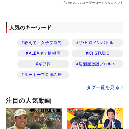
人気のキーワード
#
教えて！女子プロ先生
#
ザ•ヒロインバトル -NEXT BACK 9-
#
ALBAギア情報局
#
K's STUDIO
#
ギア探
#
居酒屋放談プロキャディ編
#
ルーキープロ達の居酒屋放談
タグ一覧を見る
注目の人気動画