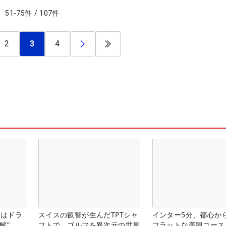
51
-
75
件
/
107
件
2
3
4
』はドラ
スイスの叡智が生んだTPTシャ
インター5分、都心から
解”
フトで、ゴルフを異次元の世界
フラットな美観コース