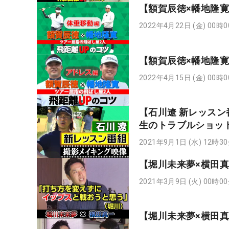
【額賀辰徳×幡地隆寛
2022年4月22日 (金) 00時
【額賀辰徳×幡地隆寛
2022年4月15日 (金) 00時
【石川遼 新レッス
生のトラブルショッ
2021年9月1日 (水) 12時3
【堀川未来夢×横田真
2021年3月9日 (火) 00時0
【堀川未来夢×横田真