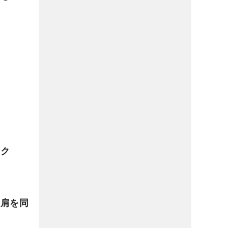
置
ック
・肩を同