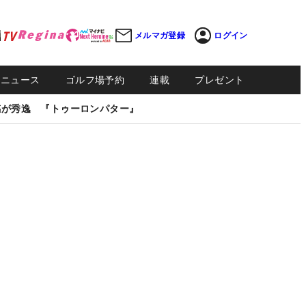
メルマガ登録
ログイン
Sニュース
ゴルフ場予約
連載
プレゼント
感が秀逸 『トゥーロンパター』