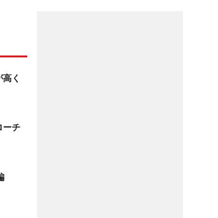
が高く
ローチ
編