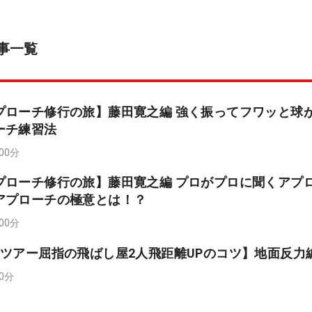
事一覧
プローチ修行の旅】藤田寛之編 強く振ってフワッと球
ーチ練習法
時00分
プローチ修行の旅】藤田寛之編 プロがプロに聞くアプ
アプローチの極意とは！？
時00分
ツアー屈指の飛ばし屋2人飛距離UPのコツ】地面反力
00分