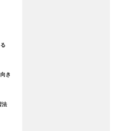
てる
の向き
習法