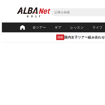
全ツアー
ギア
レッスン
ライフ
国内女子ツアー組み合わせ
注目