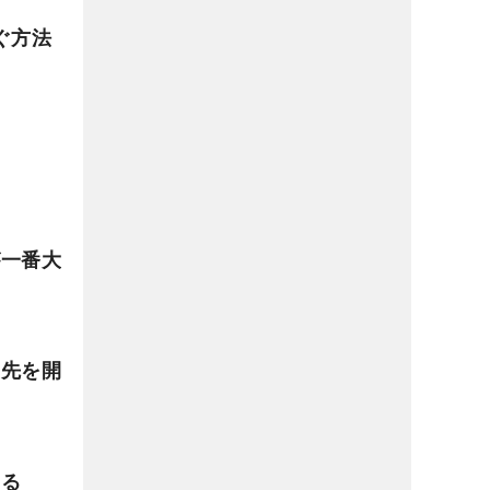
ぐ方法
が一番大
マ先を開
める