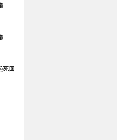
編
編
起死回