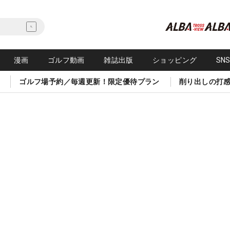
漫画
ゴルフ動画
雑誌出版
ショッピング
SN
ゴルフ場予約／毎週更新！限定優待プラン
削り出しの打