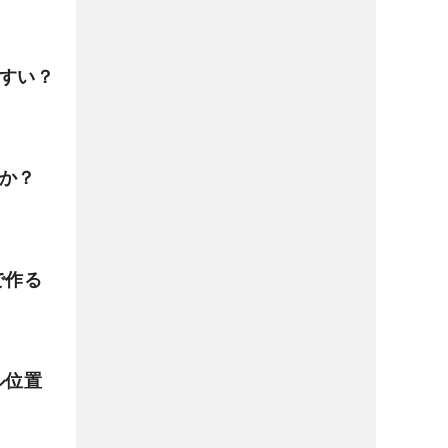
やすい？
のか？
で作る
ル位置