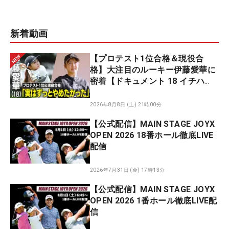
新着動画
【プロテスト1位合格＆現役合
格】大注目のルーキー伊藤愛華に
密着【ドキュメント 18 イチハ
チ】
2026年8月8日 (土) 21時00分
【公式配信】MAIN STAGE JOYX
OPEN 2026 18番ホール徹底LIVE
配信
2026年7月31日 (金) 17時13分
【公式配信】MAIN STAGE JOYX
OPEN 2026 1番ホール徹底LIVE配
信