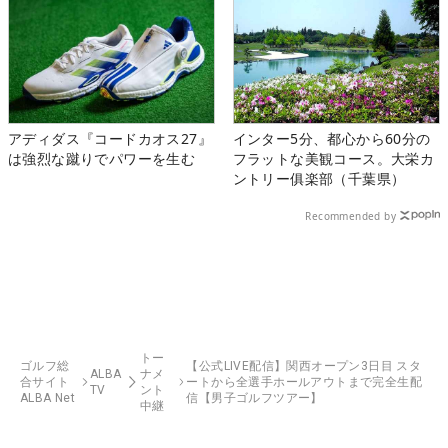
アディダス『コードカオス27』
インター5分、都心から60分の
は強烈な蹴りでパワーを生む
フラットな美観コース。大栄カ
ントリー俱楽部（千葉県）
Recommended by
トー
ゴルフ総
【公式LIVE配信】関西オープン3日目 スタ
ALBA
ナメ
合サイト
ートから全選手ホールアウトまで完全生配
TV
ント
ALBA Net
信【男子ゴルフツアー】
中継