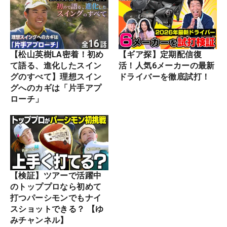
【松山英樹LA密着！初め
【ギア探】定期配信復
て語る、進化したスイン
活！人気6メーカーの最新
グのすべて】理想スイン
ドライバーを徹底試打！
グへのカギは「片手アプ
ローチ」
【検証】ツアーで活躍中
のトッププロなら初めて
打つパーシモンでもナイ
スショットできる？ 【ゆ
みチャンネル】