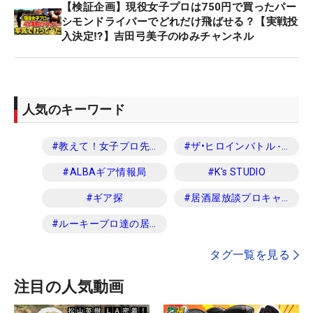
【検証企画】現役女子プロは750円で買ったパー
シモンドライバーでどれだけ飛ばせる？【実戦投
入決定⁉】吉田弓美子のゆみチャンネル
人気のキーワード
#
教えて！女子プロ先生
#
ザ•ヒロインバトル -NEXT BACK 9-
#
ALBAギア情報局
#
K's STUDIO
#
ギア探
#
居酒屋放談プロキャディ編
#
ルーキープロ達の居酒屋放談
タグ一覧を見る
注目の人気動画