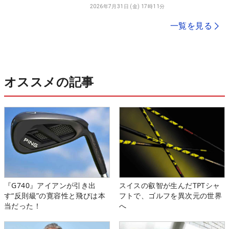
2026年7月31日 (金) 17時11分
一覧を見る
オススメの記事
『G740』アイアンが引き出
スイスの叡智が生んだTPTシャ
す“反則級”の寛容性と飛びは本
フトで、ゴルフを異次元の世界
当だった！
へ