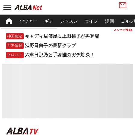
全ツアー
ギア
レッスン
ライフ
漫画
ゴルフ
メルマガ登録
キャディ居酒屋に上田桃子が再登場
神回確定
渋野日向子の最新クラブ
ギア情報
六車日那乃と手塚雅のガチ対決！
ヒロバト