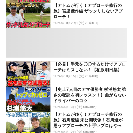
【アトムが行く！アプローチ修行の
旅】宮里優作編 ザックリしないアプ
ローチ！
2024年10月29日 (火) 21時01分
【必見】手元を〇〇するだけでアプロ
ーチはミスしない！【柏原明日架】
2024年10月15日 (火) 21時00分
【史上7人目のアマ優勝者 杉浦悠太 強
さの秘訣を初レッスン！】曲がらない
ドライバーのコツ
2024年4月13日 (土) 00時00分
【アトムがゆく！アプローチ修行の
旅】石川遼編 未公開映像！石川遼が
思うアプローチの上手いプロはやっぱ
りあの人
2024年4月12日 (金) 00時00分