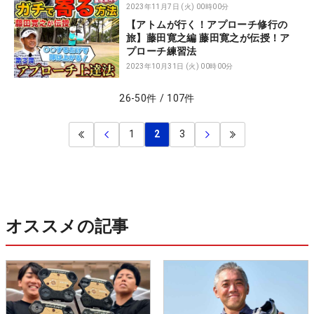
ーチ術
2023年11月7日 (火) 00時00分
【アトムが行く！アプローチ修行の
旅】藤田寛之編 藤田寛之が伝授！ア
プローチ練習法
2023年10月31日 (火) 00時00分
26
-
50
件
/
107
件
1
2
3
オススメの記事