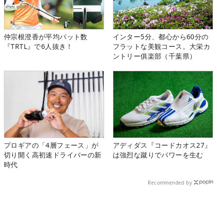
仲宗根澄香が平均パット数
インター5分、都心から60分の
『TRTL』で6人抜き！
フラットな美観コース。大栄カ
ントリー俱楽部（千葉県）
プロギアの「4層フェース」が
アディダス『コードカオス27』
切り開く高初速ドライバーの新
は強烈な蹴りでパワーを生む
時代
Recommended by