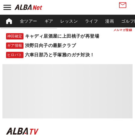
全ツアー
ギア
レッスン
ライフ
漫画
ゴルフ
メルマガ登録
キャディ居酒屋に上田桃子が再登場
神回確定
渋野日向子の最新クラブ
ギア情報
六車日那乃と手塚雅のガチ対決！
ヒロバト