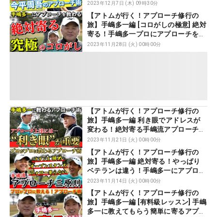
2023年12月7日 (木) 09時30分
【アトムが行く！アプローチ修行の
旅】手嶋多一編 [コロがしの極意] 絶対
寄る！手嶋多一プロにアプローチを教
わる！
2023年11月28日 (火) 00時00分
【アトムが行く！アプローチ修行の
旅】手嶋多一編 利き眼でアドレスが
変わる！絶対寄る手嶋流アプローチ術
を大公開！
2023年11月21日 (火) 00時00分
【アトムが行く！アプローチ修行の
旅】手嶋多一編 絶対寄る！やっぱり
ベテランは違う！手嶋多一にアプロー
チを教えてもらう
2023年11月14日 (火) 00時00分
【アトムが行く！アプローチ修行の
旅】手嶋多一編 [有料級レッスン] 手嶋
多一に教えてもらう簡単に寄るアプロ