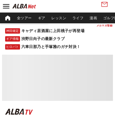
全ツアー
ギア
レッスン
ライフ
漫画
ゴルフ
メルマガ登録
キャディ居酒屋に上田桃子が再登場
神回確定
渋野日向子の最新クラブ
ギア情報
六車日那乃と手塚雅のガチ対決！
ヒロバト