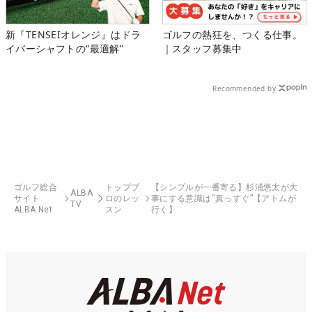
新『TENSEIオレンジ』はドラ
ゴルフの熱狂を、つくる仕事。
イバーシャフトの“最適解”
｜スタッフ募集中
Recommended by
ゴルフ総合
トッププ
【シンプルが一番寄る】杉浦悠太が大
ALBA
サイト
ロのレッ
事にする意識は“真っすぐ”【アトムが
TV
ALBA Net
スン
行く】