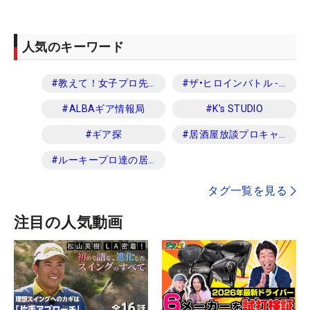
人気のキーワード
#
教えて！女子プロ先生
#
ザ•ヒロインバトル -NEXT BACK 9-
#
ALBAギア情報局
#
K's STUDIO
#
ギア探
#
居酒屋放談プロキャディ編
#
ルーキープロ達の居酒屋放談
タグ一覧を見る
注目の人気動画