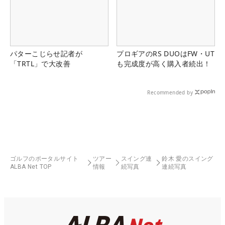
パターこじらせ記者が
プロギアのRS DUOはFW・UT
「TRTL」で大改善
も完成度が高く購入者続出！
Recommended by
ゴルフのポータルサイト
ツアー
スイング連
鈴木 愛のスイング
ALBA Net TOP
情報
続写真
連続写真