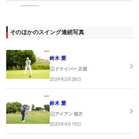
そのほかのスイング連続写真
鈴木 愛
ドライバー
正面
2024年2月28日
鈴木 愛
アイアン
後方
2023年4月19日