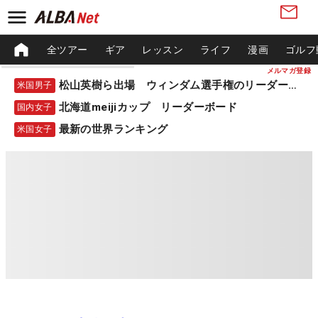
全ツアー
ギア
レッスン
ライフ
漫画
ゴルフ
メルマガ登録
松山英樹ら出場 ウィンダム選手権のリーダーボード
米国男子
北海道meijiカップ リーダーボード
国内女子
最新の世界ランキング
米国女子