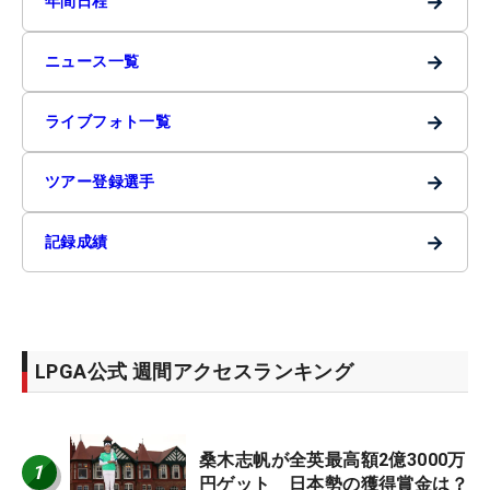
→
年間日程
→
ニュース一覧
→
ライブフォト一覧
→
ツアー登録選手
→
記録成績
LPGA公式 週間アクセスランキング
桑木志帆が全英最高額2億3000万
1
円ゲット 日本勢の獲得賞金は？