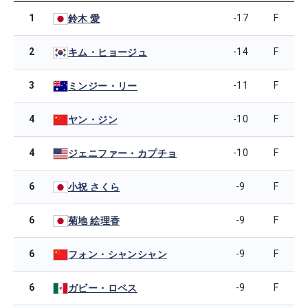
1
-17
F
鈴木 愛
2
-14
F
キム・ヒョージュ
3
-11
F
ミンジー・リー
4
-10
F
ヤン・ジン
4
-10
F
ジェニファー・カプチョ
6
-9
F
小祝 さくら
6
-9
F
菊地 絵理香
6
-9
F
フォン・シャンシャン
6
-9
F
ガビー・ロペス