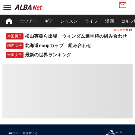
全ツアー
ギア
レッスン
ライフ
漫画
ゴルフ
メルマガ登録
松山英樹ら出場 ウィンダム選手権の組み合わせ
米国男子
北海道meijiカップ 組み合わせ
国内女子
最新の世界ランキング
米国女子
LPGAツアー
米国女子