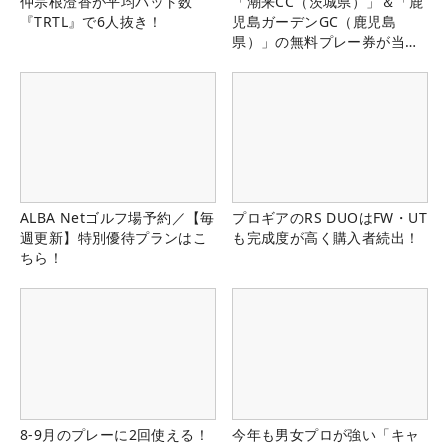
仲宗根澄香が平均パット数
「潮来CC（茨城県）」＆「鹿
『TRTL』で6人抜き！
児島ガーデンGC（鹿児島
県）」の無料プレー券が当た
る！！
ALBA Netゴルフ場予約／【毎
プロギアのRS DUOはFW・UT
週更新】特別優待プランはこ
も完成度が高く購入者続出！
ちら！
8-9月のプレーに2回使える！
今年も男女プロが強い「キャ