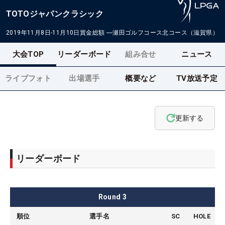
TOTOジャパンクラシック
2019年11月8日-11月10日
賞金総額
―
瀬田ゴルフコース北コース（滋賀県）
大会TOP
リーダーボード
組み合せ
ニュース
ライブフォト
出場選手
概要など
TV放送予定
更新する
リーダーボード
Round
3
順位
選手名
SC
HOLE