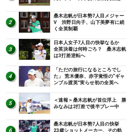
桑木志帆が日本勢7人目メジャー
2
V 渋野日向子、山下美夢有に続
く全英制覇
日本人女子7人目の快挙なるか
3
全英決着は何時ごろ？ 桑木志帆
は3打差逆転へ
「ただの旅行になるところでし
4
た」 荒木優奈、赤字覚悟の“ギャ
ンブル渡英”実らせ初の全英へ
＜速報＞桑木志帆が首位浮上 勝
5
みなみは2打差で後半プレー中
桑木志帆が日本勢7人目の快挙
6
23歳ショットメーカー、その軌