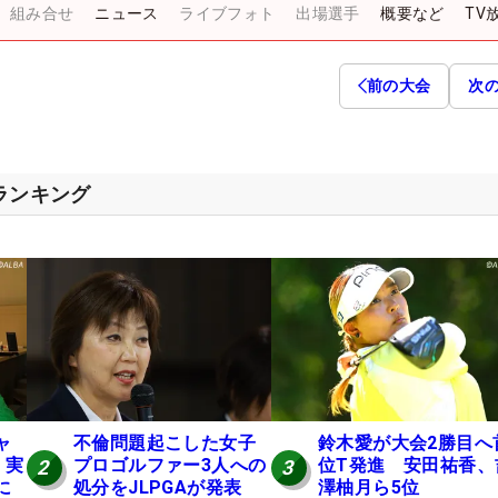
組み合せ
ニュース
ライブフォト
出場選手
概要など
TV
前の大会
次
スランキング
ャ
不倫問題起こした女子
鈴木愛が大会2勝目へ
 実
プロゴルファー3人への
位T発進 安田祐香、
2
3
に
処分をJLPGAが発表
澤柚月ら5位