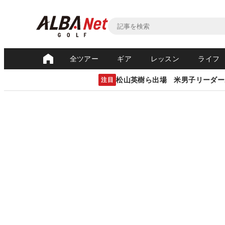
全ツアー
ギア
レッスン
ライフ
松山英樹ら出場 米男子リーダー
注目