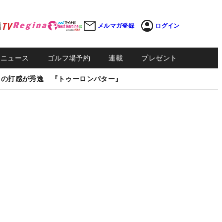
メルマガ登録
ログイン
Sニュース
ゴルフ場予約
連載
プレゼント
しの打感が秀逸 『トゥーロンパター』