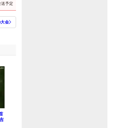
放送予定
の大会
首
吉