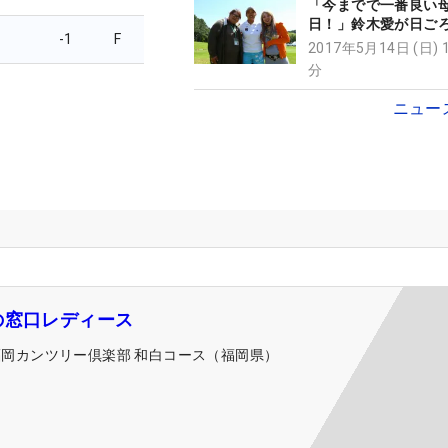
「今までで一番良い
日！」鈴木愛が日ご
-1
F
伝える今季初V
2017年5月14日 (日) 
分
ニュー
の窓口レディース
福岡カンツリー倶楽部 和白コース（福岡県）