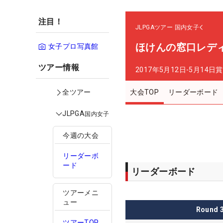
注目！
JLPGAツアー
国内女子
ほけんの窓口レデ
女子プロ写真館
ツアー情報
2017年5月12日-5月14日
賞
大会TOP
リーダーボード
全ツアー
JLPGA
国内女子
今週の大会
リーダーボ
ード
リーダーボード
ツアーメニ
ュー
Round
ツアーTOP