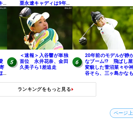
キ
栗永遼キャディは9年間
の立ち入り禁止
＜速報＞入谷響が単独
20年前のモデルが静
愛
首位 永井花奈、金田
なブーム!? 飛ばし
5
6
円寄
久美子ら1差追走
変貌した菅沼菜々や
ほ
谷そら、三ヶ島かな
使う“名器”が人気な
由【ツアープロたち
ランキングをもっと見る
の“飛ばしギア”】
ページ