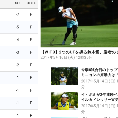
SC
HOLE
-7
F
-5
F
-4
F
【WITB】2つのUTを操る鈴木愛、勝者の
-3
F
2017年5月16日 (火) 12時35分
-2
F
今季6試合目のトップ1
ミニョンの原動力は
-1
F
家を買いたい！」
2017年5月14日 (日) 
分
-1
F
イ・ボミが2年連続ベ
イル＆ドレッサーW
-1
F
クシークイーンはド
2017年5月14日 (日) 
次点
分
-1
F