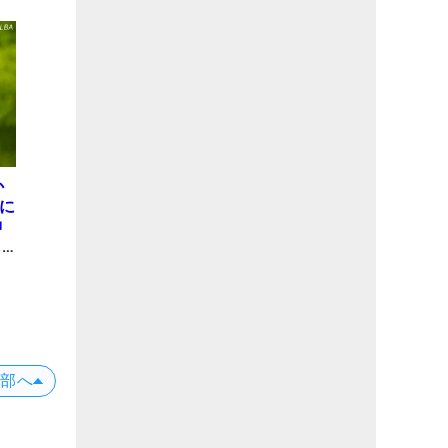
か
屋に
神
も
理
上部へ