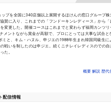
ショップを全国に340店舗以上展開するほけんの窓口グループ株
別協賛に入り、これまでの「フンドーキンレディース」から「
称を変更した。開催コースはこれまでと変わらず福岡カンツリ
ーナメントながら賞金が高額で、プロにとっては大事な試合と
ボミと、キム・ハヌル、申ジエの1988年生まれ韓国同級生に
の戦いを制したのは申ジエ。続くニチレイレディスのでの自
なった。
概要 解説 歴
ット配信情報