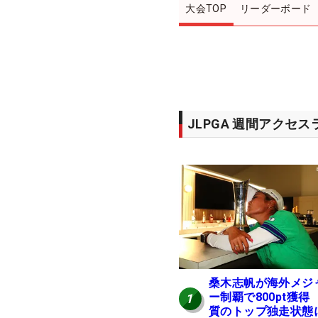
大会TOP
リーダーボード
JLPGA 週間アクセ
桑木志帆が海外メジ
ー制覇で800pt獲得
1
質のトップ独走状態