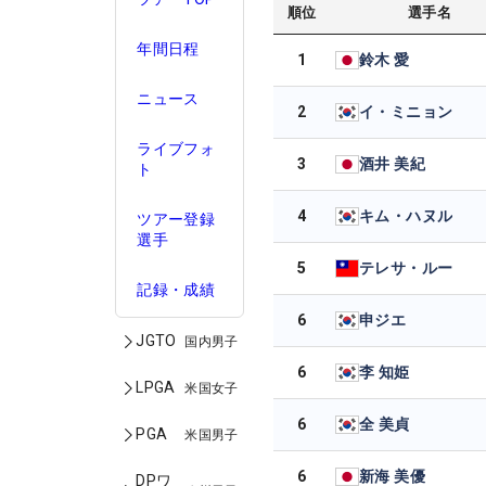
順位
選手名
年間日程
1
鈴木 愛
ニュース
2
イ・ミニョン
ライブフォ
3
酒井 美紀
ト
4
キム・ハヌル
ツアー登録
選手
5
テレサ・ルー
記録・成績
6
申ジエ
JGTO
国内男子
6
李 知姫
LPGA
米国女子
6
全 美貞
PGA
米国男子
6
新海 美優
DPワ