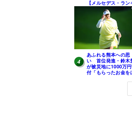
【メルセデス・ラン
ング番外編】
あふれる熊本への思
い 首位発進・鈴木
4
が被災地に1000万
付「もらったお金を
かの人に」