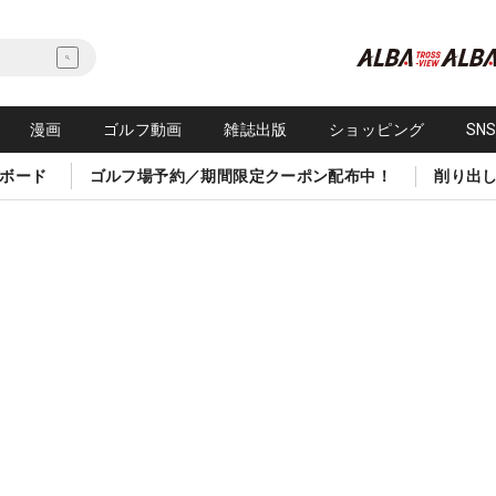
漫画
ゴルフ動画
雑誌出版
ショッピング
SN
ボード
ゴルフ場予約／期間限定クーポン配布中！
削り出