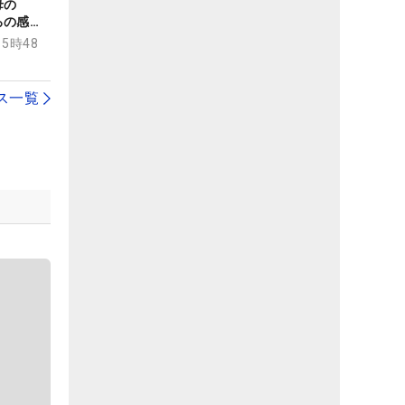
母の
ろの感謝
15時48
ス一覧