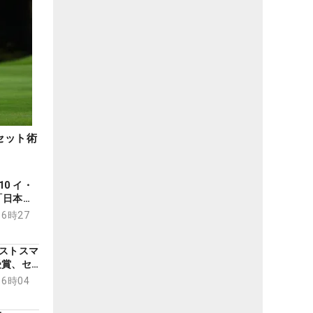
セット術
0 イ・
「日本に
16時27
ストスマ
受賞、セ
レッサー
16時04