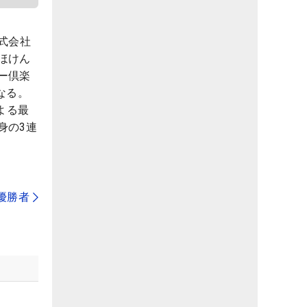
式会社
ほけん
ー倶楽
なる。
よる最
身の3連
代優勝者