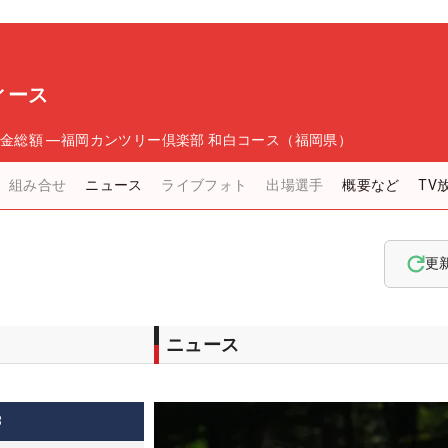
ィース
金総額
―
福岡カンツリー倶楽部 和白コース（福岡県）
組み合せ
ニュース
ライブフォト
出場選手
概要など
TV
更
ニュース
3