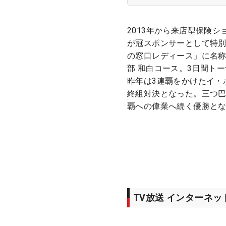
2013年から来店型保険
が冠スポンサーとして特
の窓口レディース」に名
部 和白コース。3日間ト
昨年は3連覇をかけたイ・
終組対決となった。三つ巴
覇への偉業へ続く優勝と
TV放送 インターネ