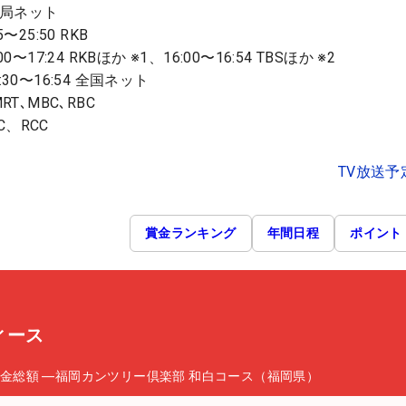
8局ネット
25:50 RKB
17:24 RKBほか ※1、16:00〜16:54 TBSほか ※2
30〜16:54 全国ネット
MRT､MBC､RBC
C、RCC
TV放送予
賞金ランキング
年間日程
ポイント
ィース
金総額
―
福岡カンツリー倶楽部 和白コース（福岡県）