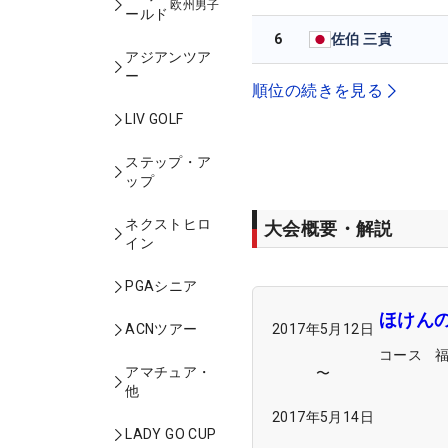
欧州男子
ールド
6
佐伯 三貴
アジアンツア
ー
順位の続きを見る
LIV GOLF
ステップ・ア
ップ
ネクストヒロ
大会概要・解説
イン
PGAシニア
ほけん
ACNツアー
2017年5月12日
コース
アマチュア・
〜
他
2017年5月14日
LADY GO CUP