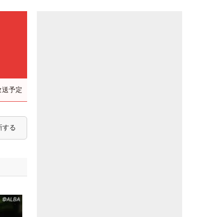
放送予定
新する