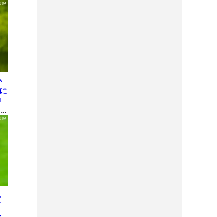
か
屋に
神
も
理
小
莉
ル