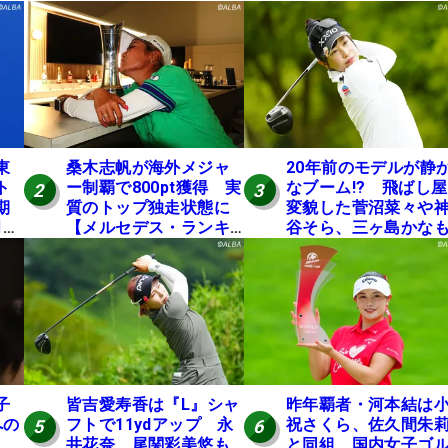
東
桑木志帆が海外メジャ
20年前のモデルが静
ト
ー制覇で800pt獲得 実
なブーム!? 飛ばし
2
3
期
質のトップ独走状態に
変貌した菅沼菜々や
月に
【メルセデス・ランキ
谷そら、三ヶ島かな
ング番外編】
使う“名器”が人気な
由【ツアープロたち
の“飛ばしギア”】
子
皆吉愛寿香は『L』シャ
昨年覇者・河本結は
への
フトで11ydアップ 永
祝さくら、佐久間朱
5
6
表
井花奈、尾関彩美悠も
と同組 国内女子ゴ