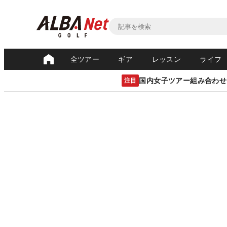
全ツアー
ギア
レッスン
ライフ
国内女子ツアー組み合わせ
注目