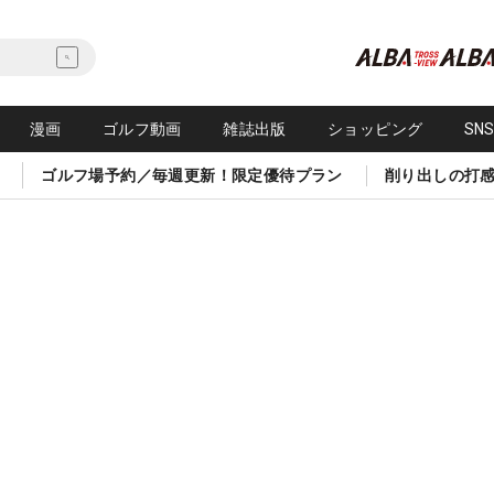
漫画
ゴルフ動画
雑誌出版
ショッピング
SN
ゴルフ場予約／毎週更新！限定優待プラン
削り出しの打