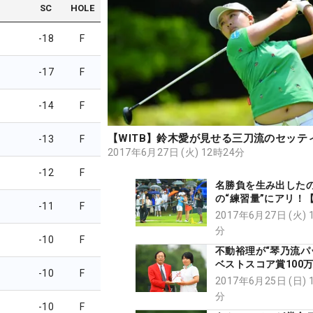
SC
HOLE
-18
F
-17
F
-14
F
【WITB】鈴木愛が見せる三刀流のセッテ
-13
F
2017年6月27日 (火) 12時24分
-12
F
名勝負を生み出したの
の“練習量”にアリ！
-11
F
見聞】
2017年6月27日 (火) 
分
-10
F
不動裕理が“琴乃流パ
ベストスコア賞100
-10
F
得！
2017年6月25日 (日) 
分
-10
F