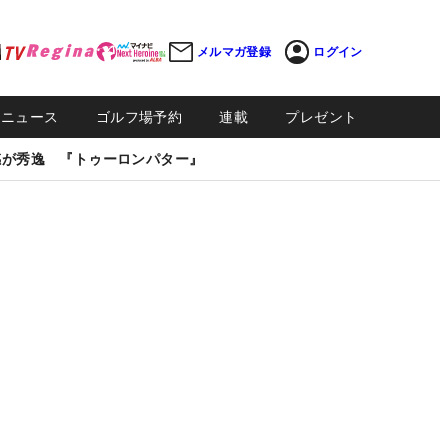
メルマガ登録
ログイン
Sニュース
ゴルフ場予約
連載
プレゼント
感が秀逸 『トゥーロンパター』