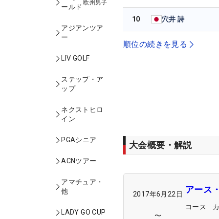
欧州男子
ールド
10
穴井 詩
アジアンツア
ー
順位の続きを見る
LIV GOLF
ステップ・ア
ップ
ネクストヒロ
イン
PGAシニア
大会概要・解説
ACNツアー
アマチュア・
アース
他
2017年6月22日
コース
LADY GO CUP
〜