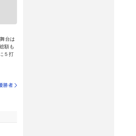
。舞台は
総額も
に５打
代優勝者