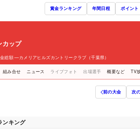
賞金ランキング
年間日程
ポイント
ンカップ
金総額
―
カメリアヒルズカントリークラブ（千葉県）
組み合せ
ニュース
ライブフォト
出場選手
概要など
TV
前の大会
次
スランキング