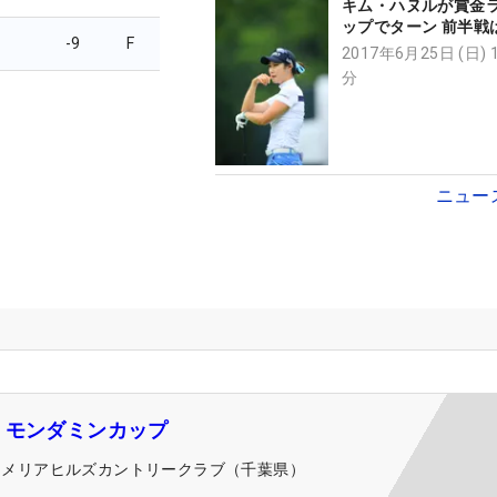
キム・ハヌルが賞金
ップでターン 前半戦
-9
F
と言う間でした」
2017年6月25日 (日) 
分
ニュー
・モンダミンカップ
カメリアヒルズカントリークラブ（千葉県）