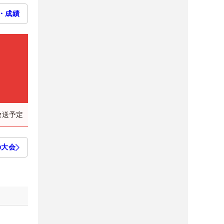
・成績
放送予定
の大会