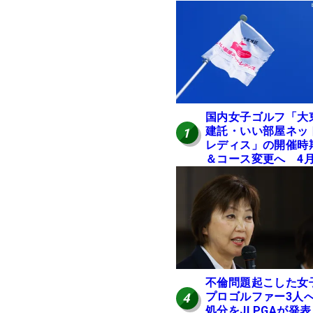
国内女子ゴルフ「大
建託・いい部屋ネッ
1
レディス」の開催時
＆コース変更へ 4
岐阜で開催
不倫問題起こした女
プロゴルファー3人
4
処分をJLPGAが発