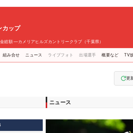
ンカップ
金総額
―
カメリアヒルズカントリークラブ（千葉県）
組み合せ
ニュース
ライブフォト
出場選手
概要など
TV
更
ニュース
4