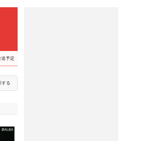
放送予定
新する