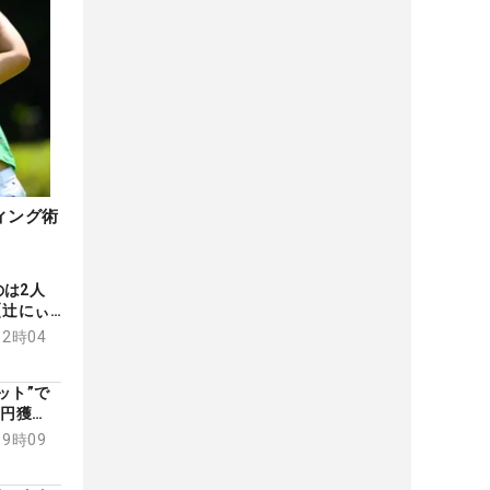
ィング術
は2人
【辻にぃ
12時04
ット”で
万円獲
19時09