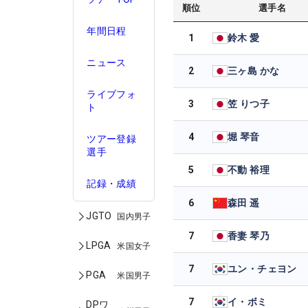
順位
選手名
年間日程
1
鈴木 愛
ニュース
2
三ヶ島 かな
ライブフォ
3
笠 りつ子
ト
4
堀 琴音
ツアー登録
選手
5
不動 裕理
記録・成績
6
森田 遥
JGTO
国内男子
7
香妻 琴乃
LPGA
米国女子
7
ユン・チェヨン
PGA
米国男子
7
イ・ボミ
DPワ