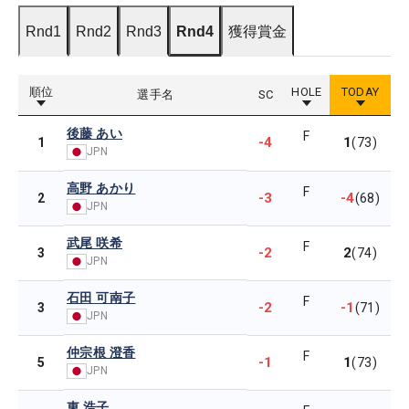
Rnd1
Rnd2
Rnd3
Rnd4
獲得賞金
順位
HOLE
TODAY
選手名
SC
後藤 あい
F
-4
1
1
(73)
JPN
高野 あかり
F
-3
-4
2
(68)
JPN
武尾 咲希
F
-2
2
3
(74)
JPN
石田 可南子
F
-2
-1
3
(71)
JPN
仲宗根 澄香
F
-1
1
5
(73)
JPN
東 浩子