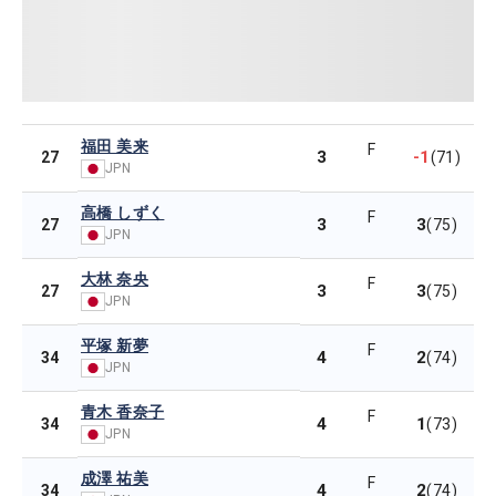
福田 美来
F
3
-1
27
(71)
JPN
高橋 しずく
F
3
3
27
(75)
JPN
大林 奈央
F
3
3
27
(75)
JPN
平塚 新夢
F
4
2
34
(74)
JPN
青木 香奈子
F
4
1
34
(73)
JPN
成澤 祐美
F
4
2
34
(74)