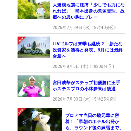
大規模地震に沈痛「少しでも力にな
れれば」 熊本出身の鬼塚貴理、故
郷への思い胸にプレー
2026年7月29日 (水) 18時40分
1
LIVゴルフは来季も継続？ 新たな
投資家を獲得と発表、9月には最終
合意へ
2026年8月6日 (木) 11時00分
1
宮田成華がステップ初優勝に王手
ホステスプロの小林夢果は後退
2026年7月30日 (木) 15時25分
1
プロアマ当日の脇元華に密
着！「早朝のホテル出発か
ら、ラウンド後の練習まで」