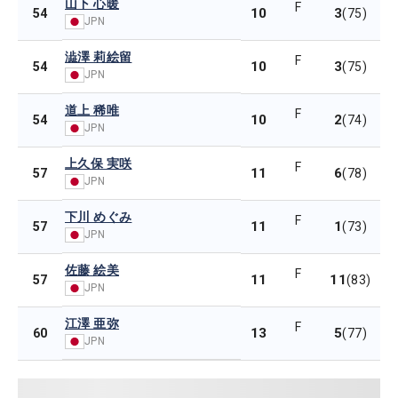
山下 心暖
F
10
3
54
(75)
JPN
澁澤 莉絵留
F
10
3
54
(75)
JPN
道上 稀唯
F
10
2
54
(74)
JPN
上久保 実咲
F
11
6
57
(78)
JPN
下川 めぐみ
F
11
1
57
(73)
JPN
佐藤 絵美
F
11
11
57
(83)
JPN
江澤 亜弥
F
13
5
60
(77)
JPN