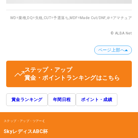
WD=棄権,
DQ=失格,
CUT=予選落ち,
MDF=Made Cut/DNF,
＠=アマチュア
© ALBA Net
ページ上部へ
ステップ・アップ
賞金・ポイントランキングはこちら
賞金ランキング
年間日程
ポイント・成績
ステップ・アップ・ツアー
SkyレディスABC杯