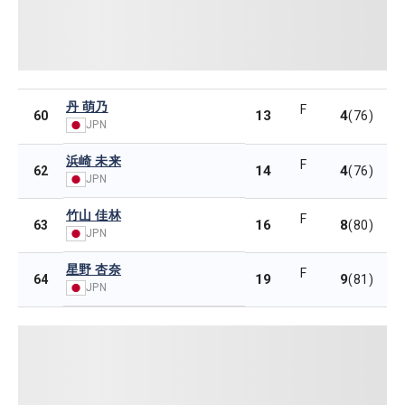
丹 萌乃
F
13
4
60
(76)
JPN
浜崎 未来
F
14
4
62
(76)
JPN
竹山 佳林
F
16
8
63
(80)
JPN
星野 杏奈
F
19
9
64
(81)
JPN