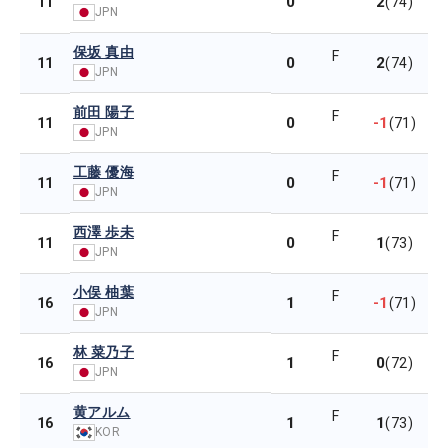
0
2
11
(74)
JPN
保坂 真由
F
0
2
11
(74)
JPN
前田 陽子
F
0
-1
11
(71)
JPN
工藤 優海
F
0
-1
11
(71)
JPN
西澤 歩未
F
0
1
11
(73)
JPN
小俣 柚葉
F
1
-1
16
(71)
JPN
林 菜乃子
F
1
0
16
(72)
JPN
黄アルム
F
1
1
16
(73)
KOR