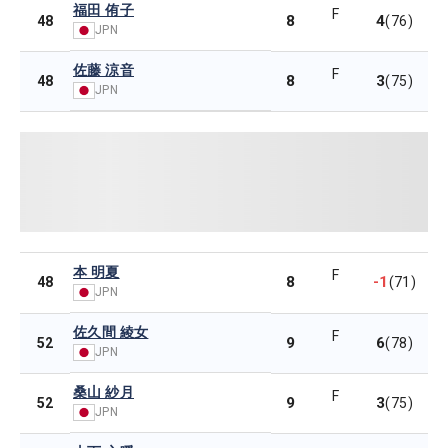
福田 侑子
F
8
4
48
(76)
JPN
佐藤 涼音
F
8
3
48
(75)
JPN
本 明夏
F
8
-1
48
(71)
JPN
佐久間 綾女
F
9
6
52
(78)
JPN
桑山 紗月
F
9
3
52
(75)
JPN