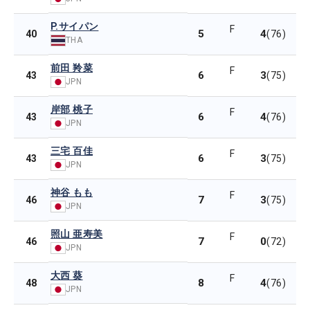
P.サイパン
F
5
4
40
(76)
THA
前田 羚菜
F
6
3
43
(75)
JPN
岸部 桃子
F
6
4
43
(76)
JPN
三宅 百佳
F
6
3
43
(75)
JPN
神谷 もも
F
7
3
46
(75)
JPN
照山 亜寿美
F
7
0
46
(72)
JPN
大西 葵
F
8
4
48
(76)
JPN