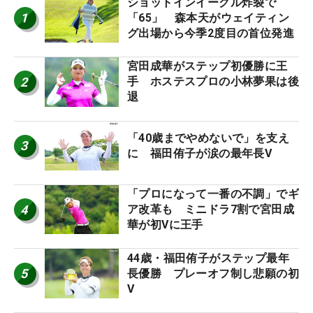
ショットインイーグル炸裂で
1
「65」 森本天がウェイティン
グ出場から今季2度目の首位発進
宮田成華がステップ初優勝に王
2
手 ホステスプロの小林夢果は後
退
「40歳までやめないで」を支え
3
に 福田侑子が涙の最年長V
「プロになって一番の不調」でギ
4
ア改革も ミニドラ7割で宮田成
華が初Vに王手
44歳・福田侑子がステップ最年
5
長優勝 プレーオフ制し悲願の初
V