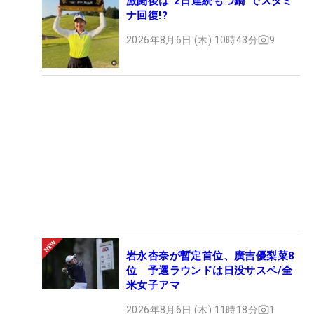
激闘後は“2日連続もつ鍋”でスタミ
ナ回復!?
2026年8月6日 (木) 10時43分
9
岩永杏奈が暫定首位、廣吉優梨菜8
位 予選ラウンドは日没サスペ/全
米女子アマ
2026年8月6日 (木) 11時18分
1