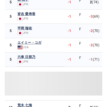
F
-1
2
5
(74)
JPN
皆吉 愛寿香
F
-1
-3
5
(69)
JPN
平岡 瑠依
F
-1
-2
5
(70)
JPN
エイミー・コガ
F
-1
-2
5
(70)
USA
六車 日那乃
F
-1
-1
5
(71)
JPN
荒木 七海
F