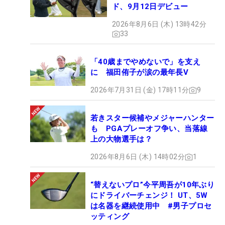
ド、9月12日デビュー
2026年8月6日 (木) 13時42分
33
「40歳までやめないで」を支え
に 福田侑子が涙の最年長V
2026年7月31日 (金) 17時11分
9
若きスター候補やメジャーハンター
も PGAプレーオフ争い、当落線
上の大物選手は？
2026年8月6日 (木) 14時02分
1
“替えないプロ”今平周吾が10年ぶり
にドライバーチェンジ！ UT、5W
は名器を継続使用中 #男子プロセ
ッティング