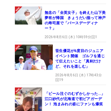
無念の「全英女子」を終えた山下美
夢有が帰国 きょうだい揃って神戸
の寿司屋で「バースデーディナ
ー？」
2026年8月6日 (木) 10時59分
1
笹生優花が6度目のジュニア
イベント開催 ゴルフを通じ
て伝えたいこと「真剣だけ
ど、それを楽しむ」
2026年8月6日 (木) 17時43分
19
「ビール注ぐのむずかしかった…」
江口紗代が北海道で初ビアガーデ
ン！ 泡まみれの姿にファンも爆笑