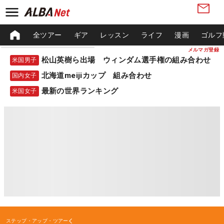
全ツアー
ギア
レッスン
ライフ
漫画
ゴルフ
メルマガ登録
松山英樹ら出場 ウィンダム選手権の組み合わせ
米国男子
北海道meijiカップ 組み合わせ
国内女子
最新の世界ランキング
米国女子
ステップ・アップ・ツアー