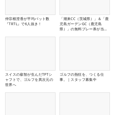
仲宗根澄香が平均パット数
「潮来CC（茨城県）」＆「鹿
『TRTL』で6人抜き！
児島ガーデンGC（鹿児島
県）」の無料プレー券が当た
る！！
スイスの叡智が生んだTPTシ
ゴルフの熱狂を、つくる仕
ャフトで、ゴルフを異次元の
事。｜スタッフ募集中
世界へ