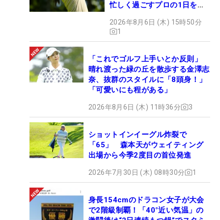
忙しく過ごすプロの1日を公
開
2026年8月6日 (木) 15時50分
1
「これでゴルフ上手いとか反則」
晴れ渡った緑の丘を散歩する金澤志
奈、抜群のスタイルに「8頭身！」
「可愛いにも程がある」
2026年8月6日 (木) 11時36分
3
ショットインイーグル炸裂で
「65」 森本天がウェイティング
出場から今季2度目の首位発進
2026年7月30日 (木) 08時30分
1
身長154cmのドラコン女子が大会
で2階級制覇！「40°近い気温」の