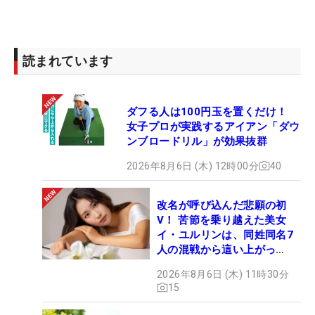
読まれています
ダフる人は100円玉を置くだけ！
女子プロが実践するアイアン「ダウ
ンブロードリル」が効果抜群
2026年8月6日 (木) 12時00分
40
改名が呼び込んだ悲願の初
V！ 苦節を乗り越えた美女
イ・ユルリンは、同姓同名7
人の混戦から這い上がっ
た“新星ヒロイン”
2026年8月6日 (木) 11時30分
15