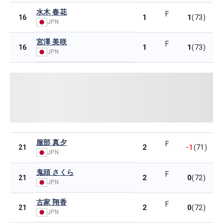
水木 春花
F
1
1
16
(73)
JPN
宮澤 美咲
F
1
1
16
(73)
JPN
服部 真夕
F
2
-1
21
(71)
JPN
鬼頭 さくら
F
2
0
21
(72)
JPN
古家 翔香
F
2
0
21
(72)
JPN