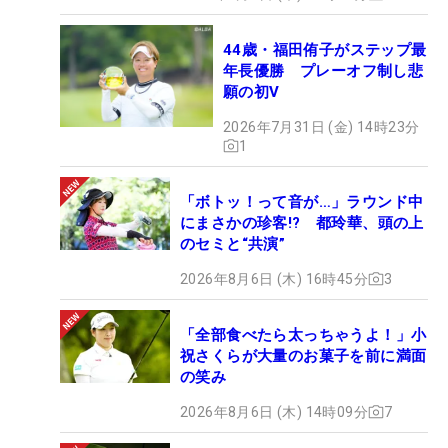
44歳・福田侑子がステップ最
年長優勝 プレーオフ制し悲
願の初V
2026年7月31日 (金) 14時23分
1
「ボトッ！って音が…」ラウンド中
にまさかの珍客!? 都玲華、頭の上
のセミと“共演”
2026年8月6日 (木) 16時45分
3
「全部食べたら太っちゃうよ！」小
祝さくらが大量のお菓子を前に満面
の笑み
2026年8月6日 (木) 14時09分
7