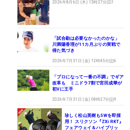
2026年8月6日 (木) 13時27分
1
「試合勘は必要なかったのかな」
川満陽香理が11カ月ぶりの実戦で
得た気づき
2026年7月31日 (金) 12時45分
6
「プロになって一番の不調」でギア
改革も ミニドラ7割で宮田成華が
初Vに王手
2026年7月31日 (金) 08時27分
9
珍しく松山英樹も5Wを即採
用！ スリクソン『ZXi RKT』
フェアウェイ＆ハイブリッ