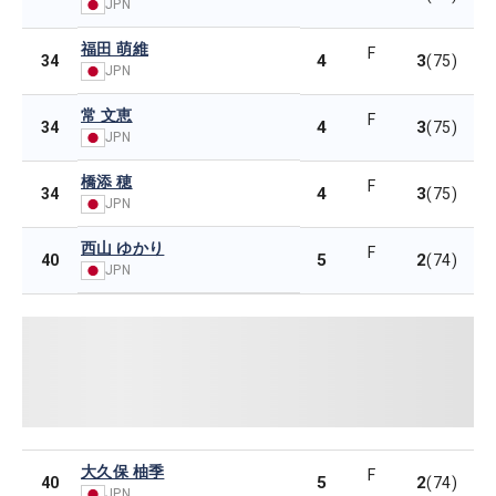
JPN
福田 萌維
F
4
3
34
(75)
JPN
常 文恵
F
4
3
34
(75)
JPN
橋添 穂
F
4
3
34
(75)
JPN
西山 ゆかり
F
5
2
40
(74)
JPN
大久保 柚季
F
5
2
40
(74)
JPN