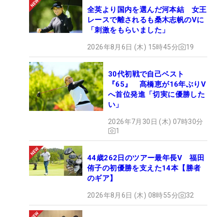
全英より国内を選んだ河本結 女王
レースで離されるも桑木志帆のVに
「刺激をもらいました」
2026年8月6日 (木) 15時45分
19
30代初戦で自己ベスト
『65』 髙橋恵が16年ぶりV
へ首位発進「切実に優勝した
い」
2026年7月30日 (木) 07時30分
1
44歳262日のツアー最年長V 福田
侑子の初優勝を支えた14本【勝者
のギア】
2026年8月6日 (木) 08時55分
32