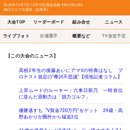
2025年10月7日-10月10日
賞金総額
¥40,000,000
ABCゴルフ倶楽部（兵庫県）
大会TOP
リーダーボード
組み合せ
ニュース
ライブフォト
出場選手
概要など
TV放送予定
【この大会のニュース】
高校2年生の後藤あいにアマVの特典はなし プ
ロテスト規定の“摩訶不思議”【現地記者コラム】
上昇ムードのルーキー・六車日那乃 一時首位
に並んだ原動力は「脱力ゴルフ」
優勝逃すも…“V賞金720万円”をゲット 29歳・高
野あかりが圏外から猛追2位