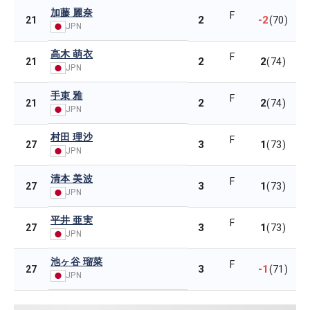
加藤 麗奈
F
2
-2
21
(70)
JPN
高木 萌衣
F
2
2
21
(74)
JPN
手束 雅
F
2
2
21
(74)
JPN
村田 理沙
F
3
1
27
(73)
JPN
清本 美波
F
3
1
27
(73)
JPN
平井 亜実
F
3
1
27
(73)
JPN
池ヶ谷 瑠菜
F
3
-1
27
(71)
JPN