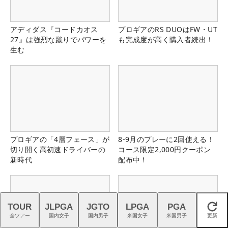
アディダス『コードカオス
プロギアのRS DUOはFW・UT
27』は強烈な蹴りでパワーを
も完成度が高く購入者続出！
生む
プロギアの「4層フェース」が
8-9月のプレーに2回使える！
切り開く高初速ドライバーの
コース限定2,000円クーポン
新時代
配布中！
TOUR
JLPGA
JGTO
LPGA
PGA
閉じる
全ツアー
国内女子
国内男子
米国女子
米国男子
更新