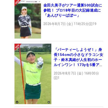
金田久美子がツアー通算500試合に
参戦！ プロ18年目の大記録達成に
「あんびりーばぼー」
2026年8月7日 (金) 11時25分
19
「パーティーしようぜ！」身
長154cmの小さなドラコン女
子・鈴木真緒が人生初のホー
ルインワン！ 173yを5番アイ
アンで会心のショット
2026年8月7日 (金) 16時00分
1