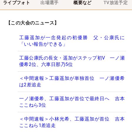
ライブフォト
出場選手
概要など
TV放送予定
【この大会のニュース】
工藤遥加が一念発起の初優勝 父・公康氏に
「いい報告ができる」
工藤公康氏の長女・遥加がステップ初V 一ノ瀬
優希2位、六車日那乃5位
＜中間速報＞工藤遥加が単独首位 一ノ瀬優希
は2差追走
一ノ瀬優希、工藤遥加が首位で最終日へ 吉本
ここねら3位
＜中間速報＞小林光希、工藤遥加が首位 吉本
ここねら1差追走