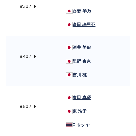
8:30
/
IN
香妻 琴乃
倉田 珠里亜
酒井 美紀
8:40
/
IN
星野 杏奈
吉川 桃
廣田 真優
8:50
/
IN
東 浩子
O.サタヤ