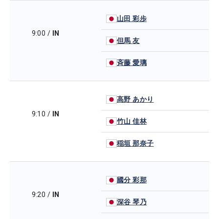
山田 彩歩
9:00
/
IN
但馬 友
斉藤 愛璃
高野 あかり
9:10
/
IN
竹山 佳林
稲垣 那奈子
國分 彩那
9:20
/
IN
深谷 琴乃