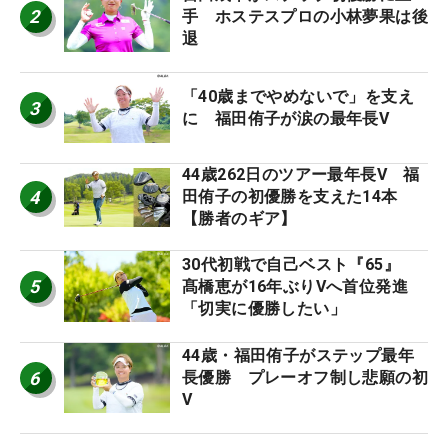
2
手 ホステスプロの小林夢果は後
退
「40歳までやめないで」を支え
3
に 福田侑子が涙の最年長V
44歳262日のツアー最年長V 福
4
田侑子の初優勝を支えた14本
【勝者のギア】
30代初戦で自己ベスト『65』
5
髙橋恵が16年ぶりVへ首位発進
「切実に優勝したい」
44歳・福田侑子がステップ最年
6
長優勝 プレーオフ制し悲願の初
V