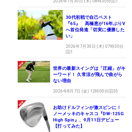
2026年7月30日 (木) 08時30分
1
30代初戦で自己ベスト
『65』 髙橋恵が16年ぶりV
へ首位発進「切実に優勝した
い」
2026年7月30日 (木) 07時30分
1
世界の最新スイングは「圧縮」がキ
ーワード！ 久常涼が飛んで曲がら
ない理由
2026年8月7日 (金) 12時00分
35
お助けドルフィンが激スピンに！
ノーメッキのキャスコ『DW-125G
High Spin』、9月11日デビュー
【打ってみた】