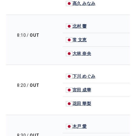
髙久 みなみ
北村 響
8:10
/
OUT
常 文恵
大林 奈央
下川 めぐみ
8:20
/
OUT
宮田 成華
花田 華梨
木戸 愛
8:30
/
OUT