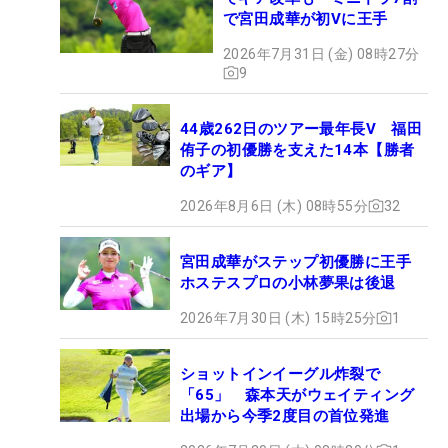
で宮田成華が初Vに王手
2026年7月31日 (金) 08時27分
9
44歳262日のツアー最年長V 福田
侑子の初優勝を支えた14本【勝者
のギア】
2026年8月6日 (木) 08時55分
32
宮田成華がステップ初優勝に王手
ホステスプロの小林夢果は後退
2026年7月30日 (木) 15時25分
1
ショットインイーグル炸裂で
「65」 森本天がウェイティング
出場から今季2度目の首位発進