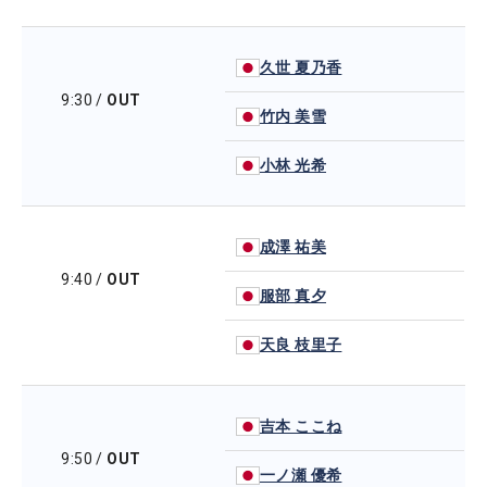
久世 夏乃香
9:30
/
OUT
竹内 美雪
小林 光希
成澤 祐美
9:40
/
OUT
服部 真夕
天良 枝里子
吉本 ここね
9:50
/
OUT
一ノ瀬 優希