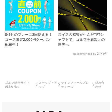
8-9月のプレーに2回使える！
スイスの叡智が生んだTPTシ
コース限定2,000円クーポン
ャフトで、ゴルフを異次元の
配布中！
世界へ
Recommended by
ゴルフ総合サイト
ステップ・ア
ツインフィールズレ
組み合
ALBA Net
ップ
ディース
わせ