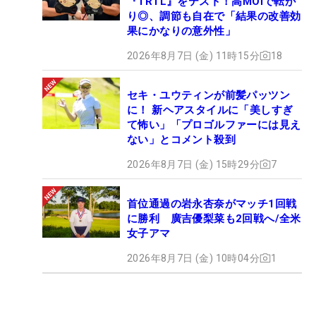
『TRTL』をテスト！高MOIで転が
り◎、調節も自在で「結果の改善効
果にかなりの意外性」
2026年8月7日 (金) 11時15分
18
セキ・ユウティンが前髪パッツン
に！ 新ヘアスタイルに「美しすぎ
て怖い」「プロゴルファーには見え
ない」とコメント殺到
2026年8月7日 (金) 15時29分
7
首位通過の岩永杏奈がマッチ1回戦
に勝利 廣吉優梨菜も2回戦へ/全米
女子アマ
2026年8月7日 (金) 10時04分
1