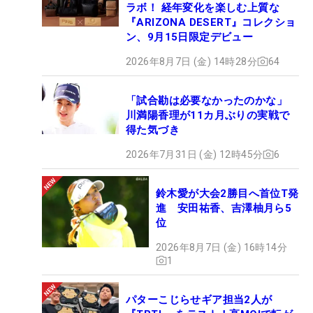
ラボ！ 経年変化を楽しむ上質な
『ARIZONA DESERT』コレクショ
ン、9月15日限定デビュー
2026年8月7日 (金) 14時28分
64
「試合勘は必要なかったのかな」
川満陽香理が11カ月ぶりの実戦で
得た気づき
2026年7月31日 (金) 12時45分
6
鈴木愛が大会2勝目へ首位T発
進 安田祐香、吉澤柚月ら5
位
2026年8月7日 (金) 16時14分
1
パターこじらせギア担当2人が