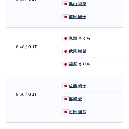
奥山 純菜
前田 陽子
鬼頭 さくら
8:40
/
OUT
武尾 咲希
篠原 まりあ
佐藤 靖子
8:50
/
OUT
篠崎 愛
村田 理沙