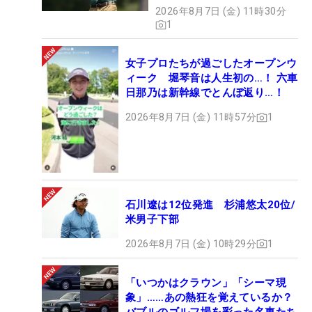
2026年8月7日 (金) 11時30分
1
女子プロたちが過ごしたオープンウ
ィーク 堀琴音は人生初の…！ 六車
日那乃は新幹線でとんぼ返り…！
2026年8月7日 (金) 11時57分
1
石川遼は12位発進 杉浦悠太20位/
米男子下部
2026年8月7日 (金) 10時29分
1
「いつかはクラウン」「シーマ現
象」……あの熱狂を覚えているか？
バブルのゴルフ場を彩った名車たち