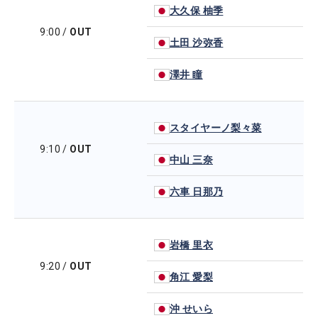
大久保 柚季
9:00
/
OUT
土田 沙弥香
澤井 瞳
スタイヤーノ梨々菜
9:10
/
OUT
中山 三奈
六車 日那乃
岩橋 里衣
9:20
/
OUT
角江 愛梨
沖 せいら