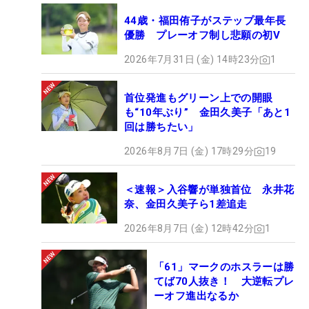
44歳・福田侑子がステップ最年長
優勝 プレーオフ制し悲願の初V
2026年7月31日 (金) 14時23分
1
首位発進もグリーン上での開眼
も“10年ぶり” 金田久美子「あと1
回は勝ちたい」
2026年8月7日 (金) 17時29分
19
＜速報＞入谷響が単独首位 永井花
奈、金田久美子ら1差追走
2026年8月7日 (金) 12時42分
1
「61」マークのホスラーは勝
てば70人抜き！ 大逆転プレ
ーオフ進出なるか