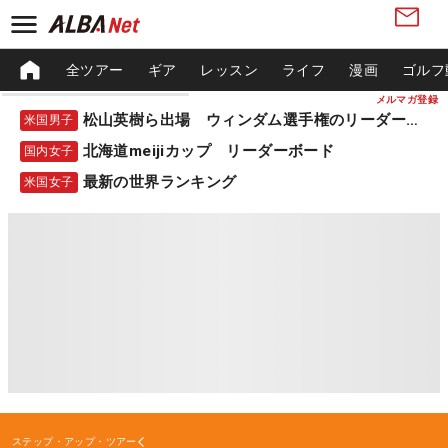
全ツアー
ギア
レッスン
ライフ
漫画
ゴルフ
メルマガ登録
松山英樹ら出場 ウィンダム選手権のリーダーボード
米国男子
北海道meijiカップ リーダーボード
国内女子
最新の世界ランキング
米国女子
ステップ・アップ・ツアー