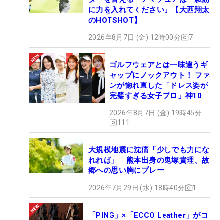
に力を入れてください」【大西翔太
のHOTSHOT】
2026年8月7日 (金) 12時00分
7
ゴルフウェアとは一味違うギ
ャップにノックアウト！ ファ
ンが惚れ直した「ドレス姿が
完璧すぎる女子プロ」神10
2026年8月7日 (金) 19時45分
111
大規模地震に沈痛「少しでも力にな
れれば」 熊本出身の鬼塚貴理、故
郷への思い胸にプレー
2026年7月29日 (水) 18時40分
1
「PING」×「ECCO Leather」がコ