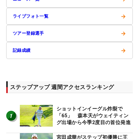
→
ライブフォト一覧
→
ツアー登録選手
→
記録成績
ステップアップ 週間アクセスランキング
ショットインイーグル炸裂で
1
「65」 森本天がウェイティン
グ出場から今季2度目の首位発進
宮田成華がステップ初優勝に王