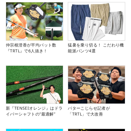
仲宗根澄香が平均パット数
猛暑を乗り切る！ こだわり機
『TRTL』で6人抜き！
能派パンツ4選
新『TENSEIオレンジ』はドラ
パターこじらせ記者が
イバーシャフトの“最適解”
「TRTL」で大改善