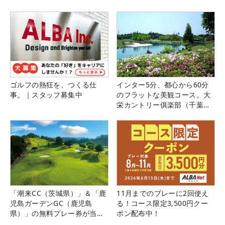
ゴルフの熱狂を、つくる仕
インター5分、都心から60分
事。｜スタッフ募集中
のフラットな美観コース。大
栄カントリー俱楽部（千葉
県）
「潮来CC（茨城県）」＆「鹿
11月までのプレーに2回使え
児島ガーデンGC（鹿児島
る！コース限定3,500円クー
県）」の無料プレー券が当た
ポン配布中！
る！！