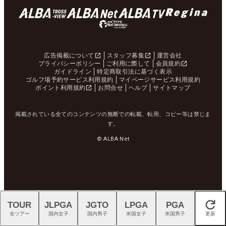
広告掲載について
スタッフ募集
運営会社
プライバシーポリシー
ご利用に際して
会員規約
ガイドライン
特定商取引法に基づく表示
ゴルフ場予約サービス利用規約
マイページサービス利用規約
ポイント利用規約
お問合せ
ヘルプ
サイトマップ
掲載されている全てのコンテンツの無断での転載、転用、コピー等は禁じま
す。
© ALBA Net
TOUR
JLPGA
JGTO
LPGA
PGA
閉じる
全ツアー
国内女子
国内男子
米国女子
米国男子
更新