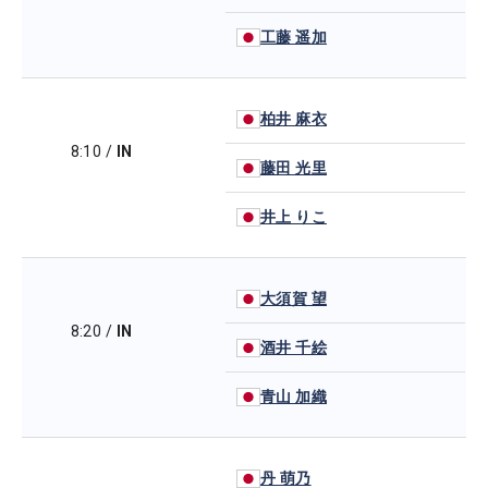
工藤 遥加
柏井 麻衣
8:10
/
IN
藤田 光里
井上 りこ
大須賀 望
8:20
/
IN
酒井 千絵
青山 加織
丹 萌乃