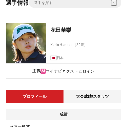
選手情報
花田華梨
Karin Hanada
（22歳）
日本
主戦
マイナビネクストヒロイン
プロフィール
大会成績/スタッツ
成績