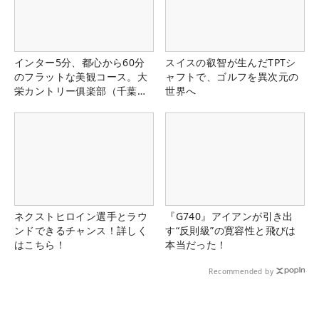
インター5分、都心から60分
スイスの叡智が生んだTPTシ
のフラットな美観コース。大
ャフトで、ゴルフを異次元の
栄カントリー俱楽部（千葉
世界へ
県）
ネクストヒロイン選手とラウ
『G740』アイアンが引き出
ンドできるチャンス！詳しく
す“反則級”の寛容性と飛びは
はこちら！
本当だった！
Recommended by