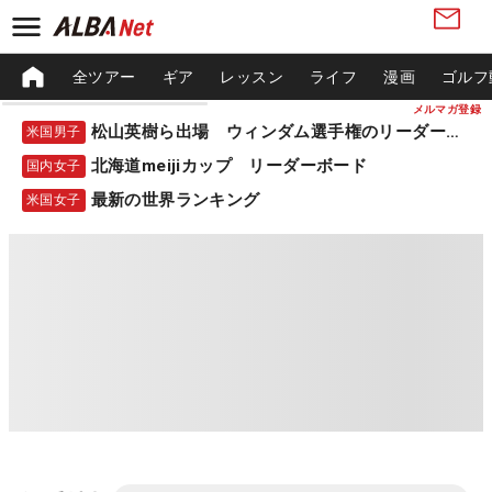
全ツアー
ギア
レッスン
ライフ
漫画
ゴルフ
メルマガ登録
松山英樹ら出場 ウィンダム選手権のリーダーボード
米国男子
北海道meijiカップ リーダーボード
国内女子
最新の世界ランキング
米国女子