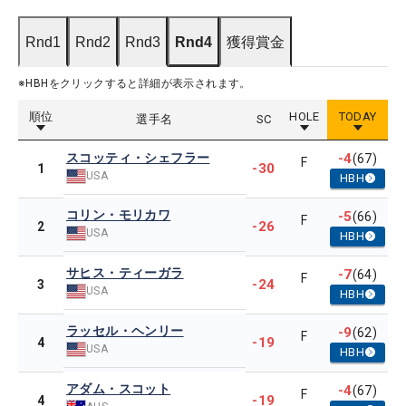
Rnd1
Rnd2
Rnd3
Rnd4
獲得賞金
※HBHをクリックすると詳細が表示されます。
順位
HOLE
TODAY
選手名
SC
スコッティ・シェフラー
-4
(67)
F
-30
1
USA
HBH
コリン・モリカワ
-5
(66)
F
-26
2
USA
HBH
サヒス・ティーガラ
-7
(64)
F
-24
3
USA
HBH
ラッセル・ヘンリー
-9
(62)
F
-19
4
USA
HBH
アダム・スコット
-4
(67)
F
-19
4