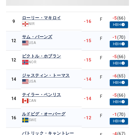
ローリー・マキロイ
-5
(66)
F
-16
9
NIR
HBH
サム・バーンズ
-1
(70)
F
-15
12
USA
HBH
ビクトル・ホブラン
-5
(66)
F
-15
12
NOR
HBH
ジャスティン・トーマス
-6
(65)
F
-14
14
USA
HBH
テイラー・ペンリス
-5
(66)
F
-14
14
CAN
HBH
ルドビグ・オーバーグ
-1
(70)
F
-12
16
SWE
HBH
パトリック・キャントレー
-4
(67)