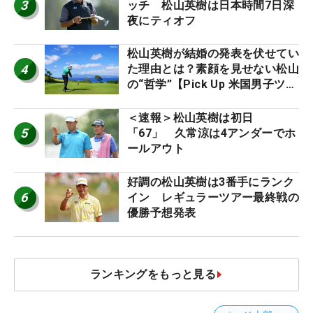
3
ッチ 松山英樹は日本時間7日深
夜にティオフ
松山英樹が結婚の発表を伏せてい
4
た理由とは？素顔を見せない松山
の“哲学”【Pick Up 米国男子ツア
ー十大ニュース】
＜速報＞松山英樹は初日
5
「67」 久常涼は4アンダーでホ
ールアウト
好調の松山英樹は3番手にランク
6
イン レギュラーツアー最終戦の
優勝予想発表
ランキングをもっと見る