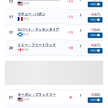
F
-11
17
USA
HBH
マチュー・パボン
-4
(67)
F
-11
17
FRA
HBH
ロバート・マッキンタイア
-7
(64)
F
-11
17
SCO
HBH
トミー・フリートウッド
-4
(67)
F
-10
20
ENG
HBH
キーガン・ブラッドリー
-3
(68)
F
-8
21
USA
HBH