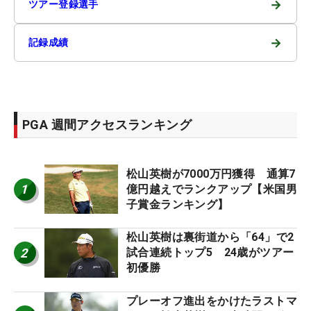
→
ツアー登録選手
→
記録成績
PGA 週間アクセスランキング
松山英樹が7000万円獲得 通算7
1
億円越えでランクアップ【米国男
子賞金ランキング】
松山英樹は裏街道から「64」で2
2
試合連続トップ5 24歳がツアー
初優勝
プレーオフ進出をかけたラストマ