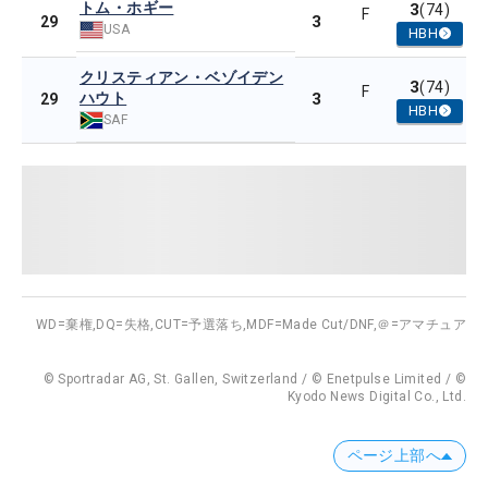
トム・ホギー
3
(74)
F
3
29
USA
HBH
クリスティアン・ベゾイデン
3
(74)
F
ハウト
3
29
HBH
SAF
WD=棄権,
DQ=失格,
CUT=予選落ち,
MDF=Made Cut/DNF,
＠=アマチュア
© Sportradar AG, St. Gallen, Switzerland / © Enetpulse Limited / ©
Kyodo News Digital Co., Ltd.
ページ上部へ