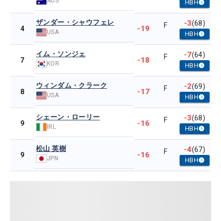
AUS
HBH
ザンダー・シャウフェレ
-3
(68)
F
-19
4
USA
HBH
イム・ソンジェ
-7
(64)
F
-18
7
KOR
HBH
ウィンダム・クラーク
-2
(69)
F
-17
8
USA
HBH
シェーン・ローリー
-3
(68)
F
-16
9
IRL
HBH
松山 英樹
-4
(67)
F
-16
9
JPN
HBH