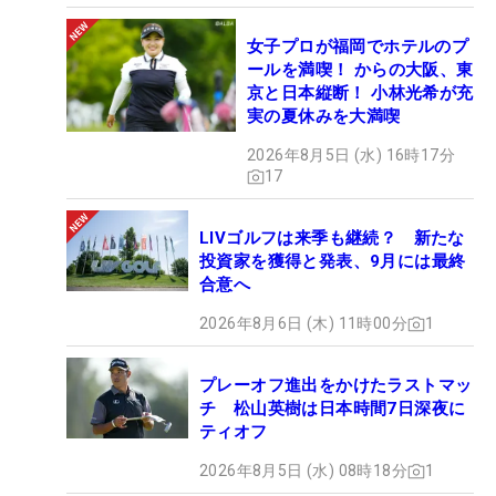
女子プロが福岡でホテルのプ
ールを満喫！ からの大阪、東
京と日本縦断！ 小林光希が充
実の夏休みを大満喫
2026年8月5日 (水) 16時17分
17
LIVゴルフは来季も継続？ 新たな
投資家を獲得と発表、9月には最終
合意へ
2026年8月6日 (木) 11時00分
1
プレーオフ進出をかけたラストマッ
チ 松山英樹は日本時間7日深夜に
ティオフ
2026年8月5日 (水) 08時18分
1