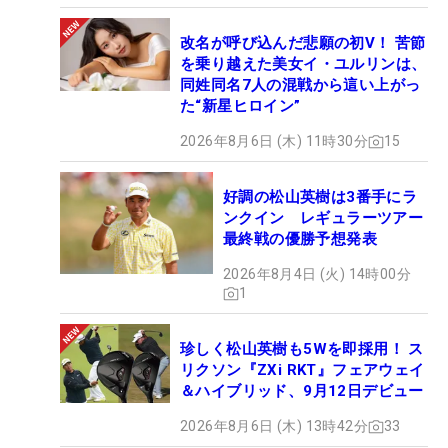
改名が呼び込んだ悲願の初V！ 苦節
を乗り越えた美女イ・ユルリンは、
同姓同名7人の混戦から這い上がっ
た“新星ヒロイン”
2026年8月6日 (木) 11時30分
15
好調の松山英樹は3番手にラ
ンクイン レギュラーツアー
最終戦の優勝予想発表
2026年8月4日 (火) 14時00分
1
珍しく松山英樹も5Wを即採用！ ス
リクソン『ZXi RKT』フェアウェイ
＆ハイブリッド、9月12日デビュー
2026年8月6日 (木) 13時42分
33