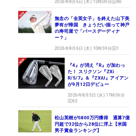
2026年8月6日 (木) 12時00分
40
無念の「全英女子」を終えた山下美
夢有が帰国 きょうだい揃って神戸
の寿司屋で「バースデーディナ
ー？」
2026年8月6日 (木) 10時59分
1
『4』が消え『R』が加わっ
た！ スリクソン『ZXi
R/5/7』＆『ZXiU』アイアン
が9月12日デビュー
2026年8月5日 (水) 17時56分
62
松山英樹が5800万円獲得 通算7億
円超で32位から28位に浮上【米国
男子賞金ランキング】