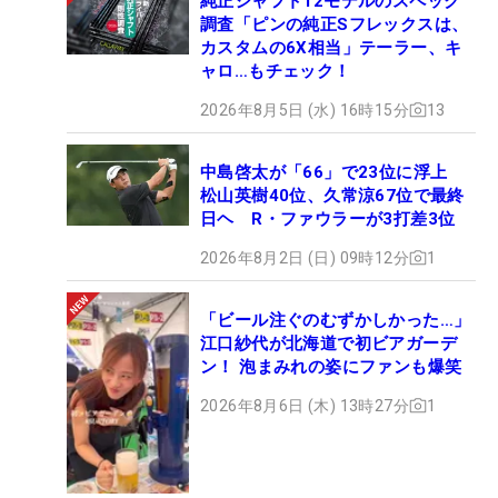
純正シャフト12モデルのスペック
調査「ピンの純正Sフレックスは、
カスタムの6X相当」テーラー、キ
ャロ…もチェック！
2026年8月5日 (水) 16時15分
13
中島啓太が「66」で23位に浮上
松山英樹40位、久常涼67位で最終
日ヘ R・ファウラーが3打差3位
2026年8月2日 (日) 09時12分
1
「ビール注ぐのむずかしかった…」
江口紗代が北海道で初ビアガーデ
ン！ 泡まみれの姿にファンも爆笑
2026年8月6日 (木) 13時27分
1