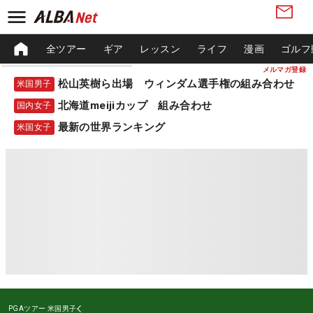
全ツアー
ギア
レッスン
ライフ
漫画
ゴルフ
メルマガ登録
松山英樹ら出場 ウィンダム選手権の組み合わせ
米国男子
北海道meijiカップ 組み合わせ
国内女子
最新の世界ランキング
米国女子
PGAツアー
米国男子