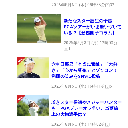
2026年8月6日 (木) 08時55分
32
新たなスター誕生の予感…
PGAツアーがいま勢いづいて
いる？【舩越園子コラム】
2026年8月3日 (月) 12時00分
1
六車日那乃「本当に素敵」「大好
き」「心から尊敬」とゾッコン！
満面の笑みをSNSに投稿
2026年8月5日 (水) 16時41分
5
若きスター候補やメジャーハンター
も PGAプレーオフ争い、当落線
上の大物選手は？
2026年8月6日 (木) 14時02分
1