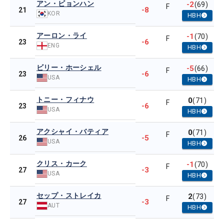
アン・ビョンハン
-2
(69)
F
-8
21
KOR
HBH
アーロン・ライ
-1
(70)
F
-6
23
ENG
HBH
ビリー・ホーシェル
-5
(66)
F
-6
23
USA
HBH
トニー・フィナウ
0
(71)
F
-6
23
USA
HBH
アクシャイ・バティア
0
(71)
F
-5
26
USA
HBH
クリス・カーク
-1
(70)
F
-3
27
USA
HBH
セップ・ストレイカ
2
(73)
F
-3
27
AUT
HBH