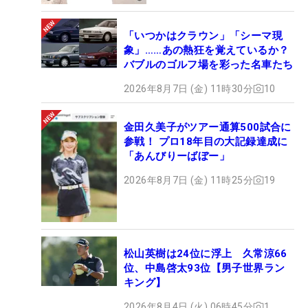
「いつかはクラウン」「シーマ現
象」……あの熱狂を覚えているか？
バブルのゴルフ場を彩った名車たち
2026年8月7日 (金) 11時30分
10
金田久美子がツアー通算500試合に
参戦！ プロ18年目の大記録達成に
「あんびりーばぼー」
2026年8月7日 (金) 11時25分
19
松山英樹は24位に浮上 久常涼66
位、中島啓太93位【男子世界ラン
キング】
2026年8月4日 (火) 06時45分
1