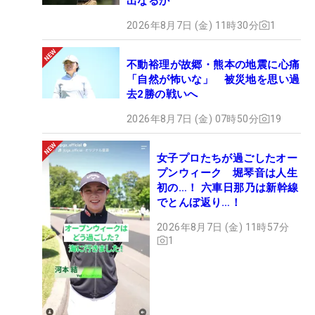
出なるか
2026年8月7日 (金) 11時30分
1
不動裕理が故郷・熊本の地震に心痛
「自然が怖いな」 被災地を思い過
去2勝の戦いへ
2026年8月7日 (金) 07時50分
19
女子プロたちが過ごしたオー
プンウィーク 堀琴音は人生
初の…！ 六車日那乃は新幹線
でとんぼ返り…！
2026年8月7日 (金) 11時57分
1