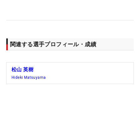
「フェデックス・セントジュード選手権」でプレー
オフシリーズ初制覇を遂げて大台の10勝に到達し
た。充実したシーズンを過ごし、その名声をさらに
高めた押しも押されもせぬ日本のエース。長い戦い
で傷ついた体をオフで癒やし、来季からもツアーの
関連する選手プロフィール・成績
中心選手として奮闘していく。
【松山英樹 シーズンごとの獲得賞金額】
松山 英樹
・2013-14年（27位、1勝）…約4億1700万円
Hideki Matsuyama
・2014-15年（15位、未勝利）…約5億5200万円
・2015-16年（9位、1勝）…約6億1600万円
・2016-17年（4位、3勝）…約12億3100万円
・2017-18年（39位、未勝利）…約3億9500万円
・2018-19年（23位、未勝利）…約4億9000万円
・2019-20年（12位、未勝利）…約5億3800万円
・2020-21年（18位、1勝）…約7億2900万円