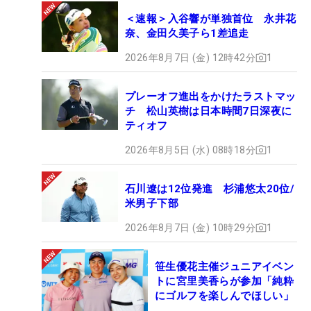
＜速報＞入谷響が単独首位 永井花
奈、金田久美子ら1差追走
2026年8月7日 (金) 12時42分
1
プレーオフ進出をかけたラストマッ
チ 松山英樹は日本時間7日深夜に
ティオフ
2026年8月5日 (水) 08時18分
1
石川遼は12位発進 杉浦悠太20位/
米男子下部
2026年8月7日 (金) 10時29分
1
笹生優花主催ジュニアイベン
トに宮里美香らが参加「純粋
にゴルフを楽しんでほしい」