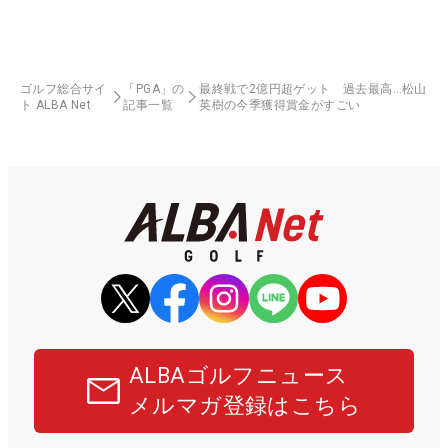
ゴルフ総合サイ
「PGA」の
最終戦で2億円超ゲット 過去最高…松山
ト ALBA Net
記事一覧
英樹の今季獲得賞金がすごい
ALBAゴルフニュース
メルマガ登録はこちら