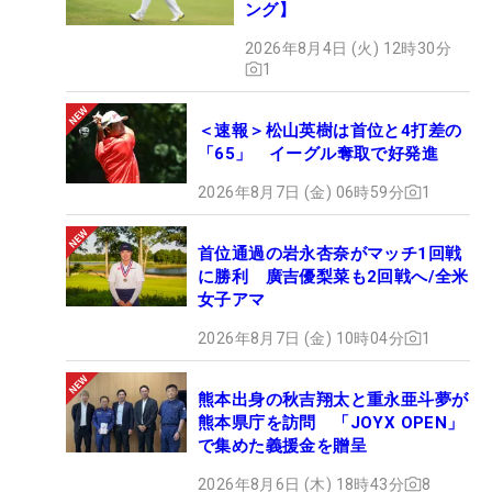
ング】
2026年8月4日 (火) 12時30分
1
＜速報＞松山英樹は首位と4打差の
「65」 イーグル奪取で好発進
2026年8月7日 (金) 06時59分
1
首位通過の岩永杏奈がマッチ1回戦
に勝利 廣吉優梨菜も2回戦へ/全米
女子アマ
2026年8月7日 (金) 10時04分
1
熊本出身の秋吉翔太と重永亜斗夢が
熊本県庁を訪問 「JOYX OPEN」
で集めた義援金を贈呈
2026年8月6日 (木) 18時43分
8