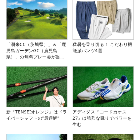
「潮来CC（茨城県）」＆「鹿
猛暑を乗り切る！ こだわり機
児島ガーデンGC（鹿児島
能派パンツ4選
県）」の無料プレー券が当た
る！！
新『TENSEIオレンジ』はドラ
アディダス『コードカオス
イバーシャフトの“最適解”
27』は強烈な蹴りでパワーを
生む