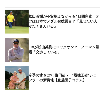
で得た160万8333ドルを合わせて、400万8333ドル
（約5億8900万円）を報酬として獲得した。賞金ラ
ンキングと合計すると、約22億4000万円。まさに
松山英樹が不安抱えながらも4日間完走 オ
荒稼ぎとなった。
フは日本でメダルお披露目？「見せたい人
がたくさんいる」
ちなみに、米ツアーの生涯獲得賞金ランキングを見
てみると、松山は5540万1807ドル（約81億4200万
円）で13位につけている。アジア・オセアニアの選
LIVが松山英樹にロックオン？ ノーマン暴
露「交渉している」
手としては、5位のビジェイ・シン（フィジー）、6
位のアダム・スコット、9位のジェイソン・デイ
（ともにオーストラリア）に次ぐ4番手。昨今はLIV
ゴルフに対抗して賞金額が高騰しているという事情
今季の稼ぎは90億円超!? “最強王者”シェ
もあるが、いかに松山が世界的プレーヤーであるか
フラーの新境地【舩越園子コラム】
を物語っている。
2月の「ジェネシス招待」で2年ぶりV。「パリ五
輪」では男子ゴルフ史上初の銅メダルを獲得し、