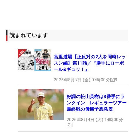
・2021-22年（12位、2勝）…約8億4800万円
・2022-23年（46位、未勝利）…約5億6900万円
・2024年（3位、2勝）…約16億5000万円
読まれています
宮里道場【正反対の2人を同時レッ
スン編】第11話／『勝手にローボ
ール&ギュッ！』
2026年8月7日 (金) 07時00分
9
好調の松山英樹は3番手にラ
ンクイン レギュラーツアー
最終戦の優勝予想発表
2026年8月4日 (火) 14時00分
1