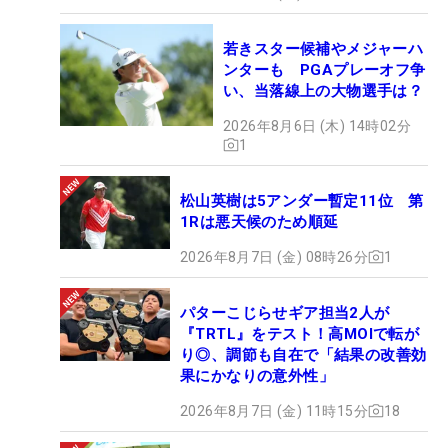
若きスター候補やメジャーハ
ンターも PGAプレーオフ争
い、当落線上の大物選手は？
2026年8月6日 (木) 14時02分
1
松山英樹は5アンダー暫定11位 第
1Rは悪天候のため順延
2026年8月7日 (金) 08時26分
1
パターこじらせギア担当2人が
『TRTL』をテスト！高MOIで転が
り◎、調節も自在で「結果の改善効
果にかなりの意外性」
2026年8月7日 (金) 11時15分
18