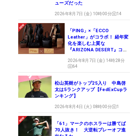
ューズだった
2026年8月7日 (金) 10時00分
14
「PING」×「ECCO
Leather」がコラボ！ 経年変
化を楽しむ上質な
『ARIZONA DESERT』コレ
クション、9月15日限定デビ
2026年8月7日 (金) 14時28分
ュー
64
松山英樹がトップ25入り 中島啓
太は5ランクアップ【FedExCupラ
ンキング】
2026年8月4日 (火) 08時00分
1
「61」マークのホスラーは勝てば
70人抜き！ 大逆転プレーオフ進