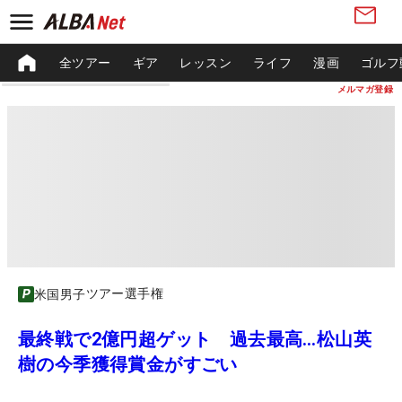
全ツアー
ギア
レッスン
ライフ
漫画
ゴルフ
メルマガ登録
ツアー選手権
米国男子
最終戦で2億円超ゲット 過去最高…松山英
樹の今季獲得賞金がすごい