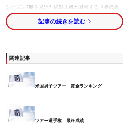
シーズン7勝を挙げた絶対王者が君臨する世界最高
峰のツアー。そこで奮闘し、日本のファンを沸かせ
記事の続きを読む
たのが松山英樹だ。シーズン2勝。最終戦でも9位に
入って“臨時収入”を得た32歳は、今季どれほどの賞
金を稼ぎ出したのか。
まずはシーズンの賞金。ランキングではシェフラ
関連記事
ー、ザンダー・シャウフェレ（米国）に次ぐ3位に
つけたが、その額は自己最高となる1123万7611ド
ル。日本円にして16億5000万円超の大金を稼ぎ出
した。最終戦を除いて18試合に出場したから、1試
米国男子ツアー 賞金ランキング
合平均は約9100万円だ。
さらに、レギュラーシーズンのポイントランキング
トップ10に与えられるボーナス（コムキャスト・ビ
ツアー選手権 最終成績
ジネス・ツアートップ10）240万ドル、最終戦9位