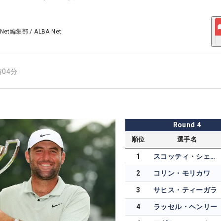
 Net編集部
/
ALBA Net
時04分
Round
4
順位
選手名
1
スコッティ・シェフラー
2
コリン・モリカワ
3
サヒス・ティーガラ
4
ラッセル・ヘンリー