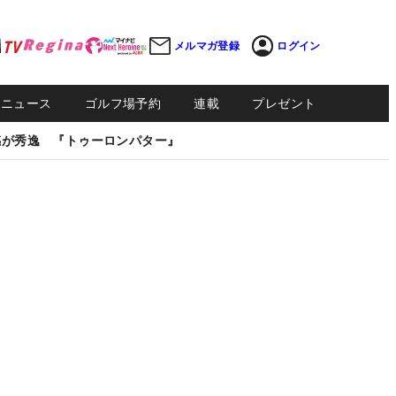
メルマガ登録
ログイン
Sニュース
ゴルフ場予約
連載
プレゼント
感が秀逸 『トゥーロンパター』