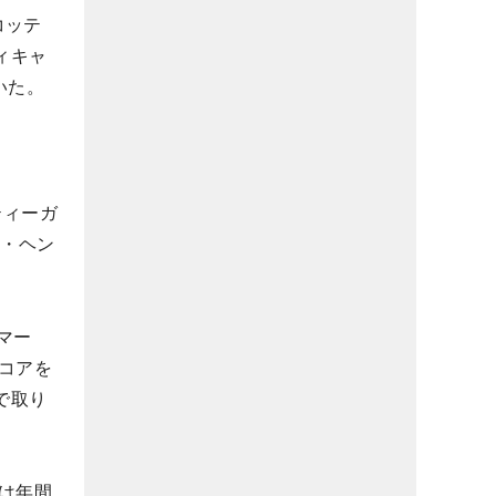
コッテ
ィキャ
いた。
ティーガ
ル・ヘン
マー
コアを
で取り
は年間