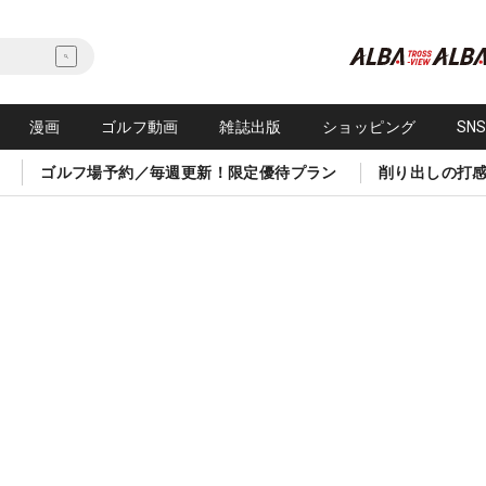
漫画
ゴルフ動画
雑誌出版
ショッピング
SN
ゴルフ場予約／毎週更新！限定優待プラン
削り出しの打