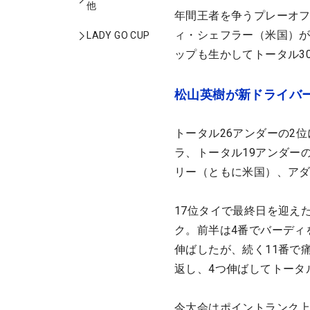
他
年間王者を争うプレーオフ
ィ・シェフラー（米国）が
LADY GO CUP
ップも生かしてトータル3
松山英樹が新ドライバ
トータル26アンダーの2
ラ、トータル19アンダー
リー（ともに米国）、ア
17位タイで最終日を迎え
ク。前半は4番でバーディ
伸ばしたが、続く11番で
返し、4つ伸ばしてトータ
今大会はポイントランク上