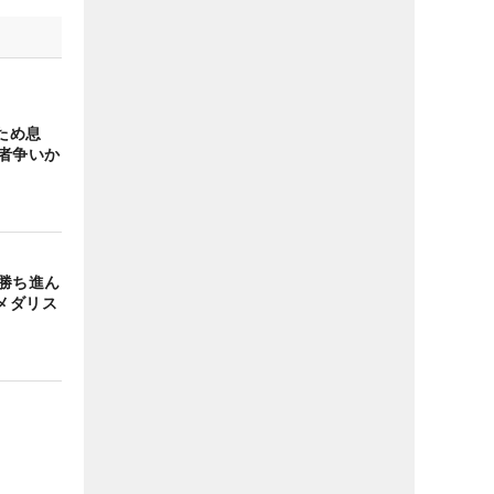
でため息
者争いか
勝ち進ん
メダリス