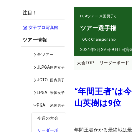
注目！
PGAツアー
米国男子
ツアー選手権
女子プロ写真館
ツアー情報
TOUR Championship
2024年8月29日-9月1日
賞
全ツアー
大会TOP
リーダーボード
JLPGA
国内女子
JGTO
国内男子
“年間王者”は
LPGA
米国女子
山英樹は9位
PGA
米国男子
今週の大会
年間王者かかる最終戦は
リーダーボ