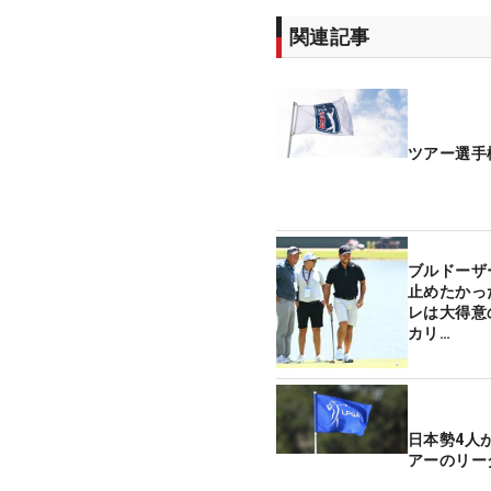
関連記事
ツアー選手
ブルドーザ
止めたかっ
レは大得意
カリ…
日本勢4人
アーのリー