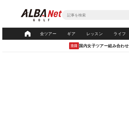
全ツアー
ギア
レッスン
ライフ
国内女子ツアー組み合わせ
注目