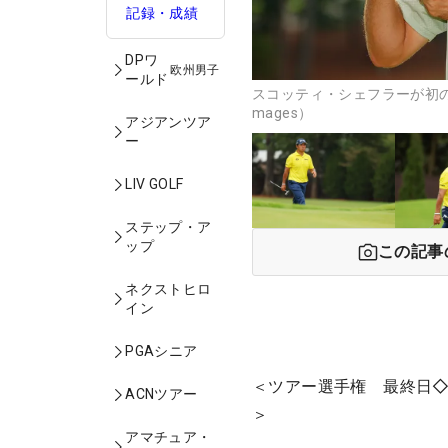
記録・成績
DPワ
欧州男子
ールド
スコッティ・シェフラーが初の年
mages）
アジアンツア
ー
LIV GOLF
ステップ・ア
ップ
この記事
ネクストヒロ
イン
PGAシニア
＜ツアー選手権 最終日◇
ACNツアー
＞
アマチュア・