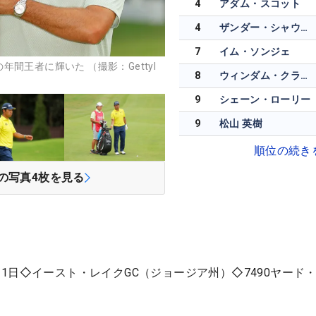
4
アダム・スコット
4
ザンダー・シャウフェレ
7
イム・ソンジェ
間王者に輝いた （撮影：GettyI
8
ウィンダム・クラーク
9
シェーン・ローリー
9
松山 英樹
順位の続き
の写真
4
枚を見る
1日◇イースト・レイクGC（ジョージア州）◇7490ヤード・