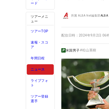
ード
所属
ALBA Net編集部
ALBA
ツアーメニ
ュー
ツアーTOP
配信日時：
2024年9月2日 06
速報・スコ
ア
#
松山英樹
米国男子
年間日程
ニュース
ライブフォ
ト
ツアー登録
選手