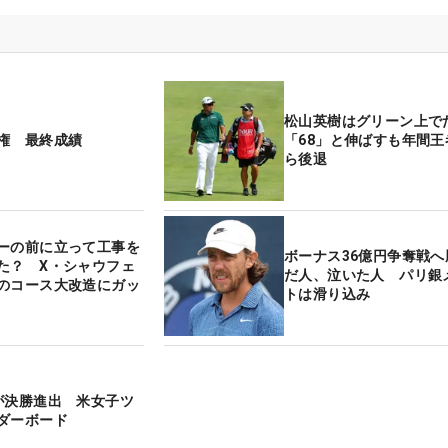
松山英樹はグリーン上
権 最終成績
「68」と伸ばすも年間王
ら後退
ーの前に立って工事を
ボーナス36億円争奪戦へ
た？ X・シャウフェ
だ人、泣いた人 パリ銀
のコース大改造にガッ
トは滑り込み
が決勝進出 米女子ツ
ダーボード