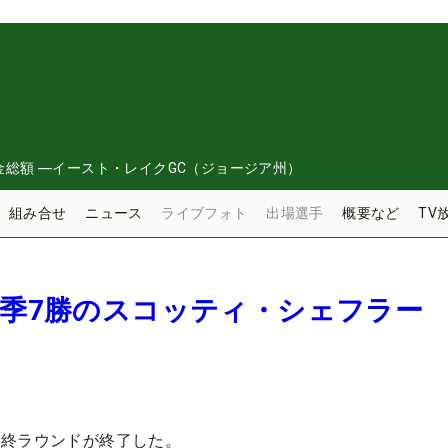
金総額
―
イースト・レイクGC（ジョージア州）
組み合せ
ニュース
ライブフォト
出場選手
概要など
TV
今季7勝のスコッティ・シェフラー
最終ラウンドが終了した。