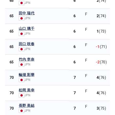
6
2
65
(74)
JPN
田中 瑞代
F
6
2
65
(74)
JPN
山口 璃千
F
6
1
65
(73)
JPN
田口 咲春
F
6
-1
65
(71)
JPN
竹内 李奈
F
6
-2
65
(70)
JPN
輪湖 彩華
F
7
4
70
(76)
JPN
松岡 美幸
F
7
4
70
(76)
JPN
長野 美結
F
7
3
70
(75)
JPN