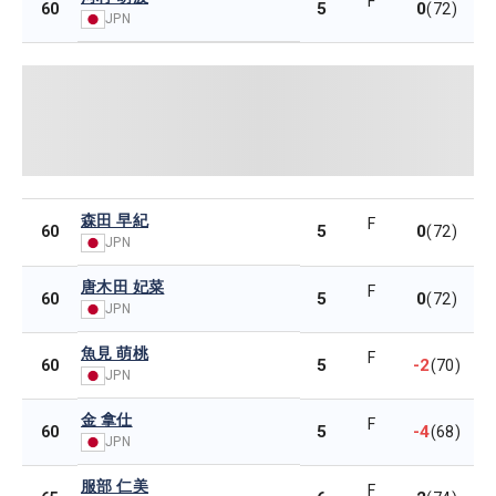
F
5
0
60
(72)
JPN
森田 早紀
F
5
0
60
(72)
JPN
唐木田 妃菜
F
5
0
60
(72)
JPN
魚見 萌桃
F
5
-2
60
(70)
JPN
金 拿仕
F
5
-4
60
(68)
JPN
服部 仁美
F