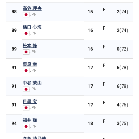
高谷 理央
F
15
2
88
(74)
JPN
橋口 心海
F
16
2
89
(74)
JPN
松本 静
F
16
0
89
(72)
JPN
栗原 幸
F
17
6
91
(78)
JPN
中谷 茉由
F
17
6
91
(78)
JPN
目黒 宝
F
17
4
91
(76)
JPN
福井 鞠
F
18
3
94
(75)
JPN
森島 萌乃華