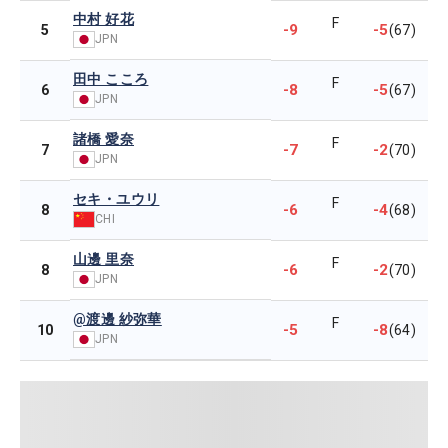
中村 好花
F
-9
-5
5
(67)
JPN
田中 こころ
F
-8
-5
6
(67)
JPN
諸橋 愛奈
F
-7
-2
7
(70)
JPN
セキ・ユウリ
F
-6
-4
8
(68)
CHI
山邊 里奈
F
-6
-2
8
(70)
JPN
@渡邊 紗弥華
F
-5
-8
10
(64)
JPN