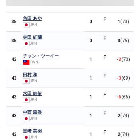
角田 あや
F
0
1
35
(73)
JPN
寺田 紅蘭
F
0
3
35
(75)
JPN
チャン・ツーイー
F
1
-2
43
(70)
TWN
田村 和
F
1
-3
43
(69)
JPN
水田 結依
F
1
-6
43
(66)
JPN
中西 風香
F
1
2
43
(74)
JPN
黒﨑 美羽
F
1
2
43
(74)
JPN