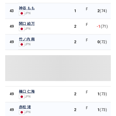
神谷 もも
F
1
2
43
(74)
JPN
関口 絵万
F
2
-1
49
(71)
JPN
竹ノ内 南
F
2
0
49
(72)
JPN
橋口 仁海
F
2
1
49
(73)
JPN
赤松 渚
F
2
1
49
(73)
JPN