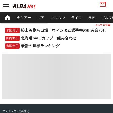
全ツアー
ギア
レッスン
ライフ
漫画
ゴルフ
メルマガ登録
松山英樹ら出場 ウィンダム選手権の組み合わせ
米国男子
北海道meijiカップ 組み合わせ
国内女子
最新の世界ランキング
米国女子
アマチュア・その他