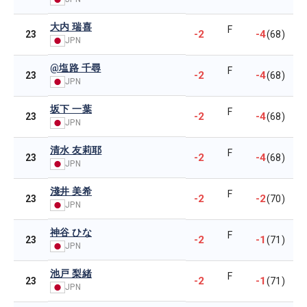
大内 瑞喜
F
-2
-4
23
(68)
JPN
@塩路 千尋
F
-2
-4
23
(68)
JPN
坂下 一葉
F
-2
-4
23
(68)
JPN
清水 友莉耶
F
-2
-4
23
(68)
JPN
淺井 美希
F
-2
-2
23
(70)
JPN
神谷 ひな
F
-2
-1
23
(71)
JPN
池戸 梨緒
F
-2
-1
23
(71)
JPN