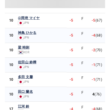
@岡嵜 マイヤ
F
-5
-5
10
(67)
JPN
神鳥 ひかる
F
-5
-4
10
(68)
JPN
梁 時刺
F
-5
-2
10
(70)
KOR
佐田山 鈴樺
F
-5
-1
10
(71)
JPN
多田 文馨
F
-5
-1
10
(71)
JPN
田口 蘭名
F
-5
4
10
(76)
JPN
江河 鈴
F
-4
-4
17
(68)