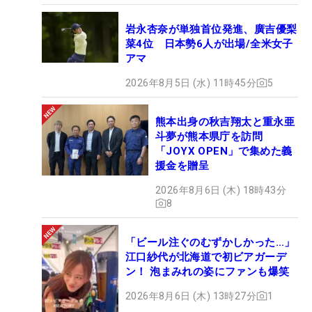
岩永杏奈が単独首位発進、廣吉優梨
菜4位 日本勢6人が出場/全米女子
アマ
2026年8月5日 (水) 11時45分
5
熊本出身の秋吉翔太と重永亜
斗夢が熊本県庁を訪問
「JOYX OPEN」で集めた義
援金を贈呈
2026年8月6日 (木) 18時43分
8
「ビール注ぐのむずかしかった…」
江口紗代が北海道で初ビアガーデ
ン！ 泡まみれの姿にファンも爆笑
2026年8月6日 (木) 13時27分
1