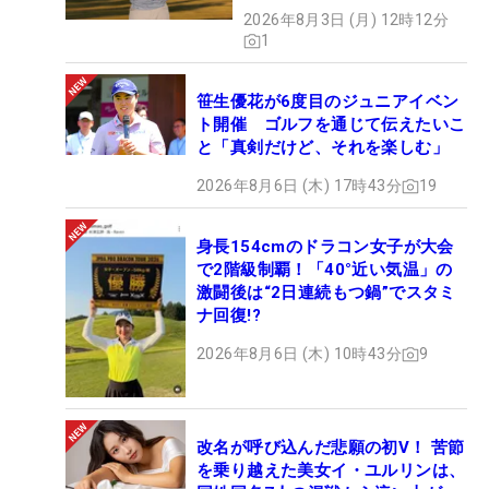
2026年8月3日 (月) 12時12分
1
笹生優花が6度目のジュニアイベン
ト開催 ゴルフを通じて伝えたいこ
と「真剣だけど、それを楽しむ」
2026年8月6日 (木) 17時43分
19
身長154cmのドラコン女子が大会
で2階級制覇！「40°近い気温」の
激闘後は“2日連続もつ鍋”でスタミ
ナ回復!?
2026年8月6日 (木) 10時43分
9
改名が呼び込んだ悲願の初V！ 苦節
を乗り越えた美女イ・ユルリンは、