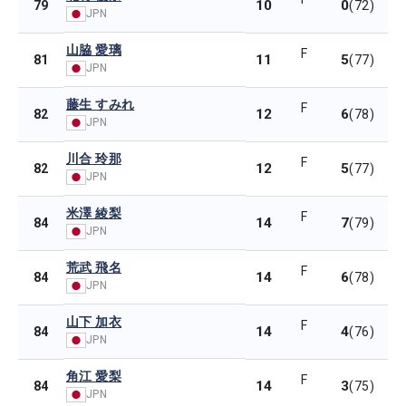
10
0
79
(72)
JPN
山脇 愛璃
F
11
5
81
(77)
JPN
藤生 すみれ
F
12
6
82
(78)
JPN
川合 玲那
F
12
5
82
(77)
JPN
米澤 綾梨
F
14
7
84
(79)
JPN
荒武 飛名
F
14
6
84
(78)
JPN
山下 加衣
F
14
4
84
(76)
JPN
角江 愛梨
F
14
3
84
(75)
JPN