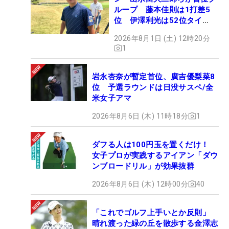
ループ 藤本佳則は1打差5
位 伊澤利光は52位タイ
【MAIN STAGE JOYX
2026年8月1日 (土) 12時20分
OPEN】
1
岩永杏奈が暫定首位、廣吉優梨菜8
位 予選ラウンドは日没サスペ/全
米女子アマ
2026年8月6日 (木) 11時18分
1
ダフる人は100円玉を置くだけ！
女子プロが実践するアイアン「ダウ
ンブロードリル」が効果抜群
2026年8月6日 (木) 12時00分
40
「これでゴルフ上手いとか反則」
晴れ渡った緑の丘を散歩する金澤志