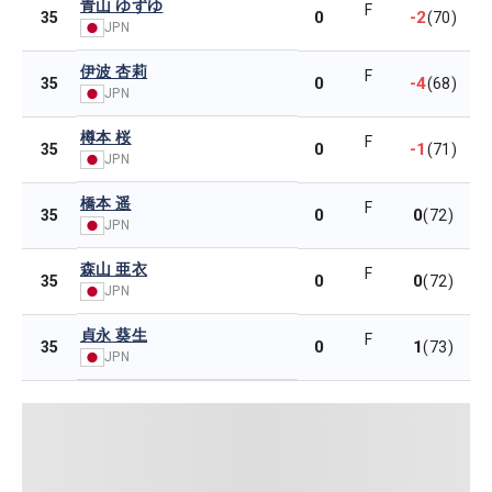
青山 ゆずゆ
F
0
-2
35
(70)
JPN
伊波 杏莉
F
0
-4
35
(68)
JPN
樽本 桜
F
0
-1
35
(71)
JPN
橋本 遥
F
0
0
35
(72)
JPN
森山 亜衣
F
0
0
35
(72)
JPN
貞永 葵生
F
0
1
35
(73)
JPN