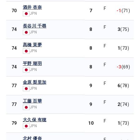
酒井 杏奈
F
7
-1
70
(71)
JPN
長谷川 千尋
F
8
3
74
(75)
JPN
髙橋 茉夢
F
8
1
74
(73)
JPN
平野 瑚羽
F
8
-3
74
(69)
JPN
金原 梨里加
F
9
6
77
(78)
JPN
工藤 百華
F
9
2
77
(74)
JPN
大久保 有穂
F
10
1
79
(73)
JPN
北村 優奈
F