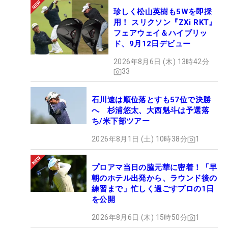
珍しく松山英樹も5Wを即採
用！ スリクソン『ZXi RKT』
フェアウェイ＆ハイブリッ
ド、9月12日デビュー
2026年8月6日 (木) 13時42分
33
石川遼は順位落とすも57位で決勝
へ 杉浦悠太、大西魁斗は予選落
ち/米下部ツアー
2026年8月1日 (土) 10時38分
1
プロアマ当日の脇元華に密着！「早
朝のホテル出発から、ラウンド後の
練習まで」忙しく過ごすプロの1日
を公開
2026年8月6日 (木) 15時50分
1