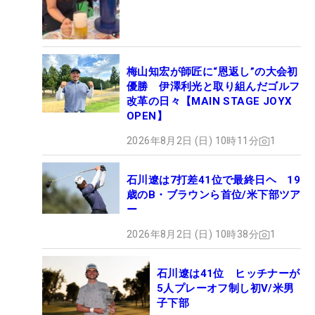
梅山知宏が師匠に“恩返し”の大会初
優勝 伊澤利光と取り組んだゴルフ
改革の日々【MAIN STAGE JOYX
OPEN】
2026年8月2日 (日) 10時11分
1
石川遼は7打差41位で最終日ヘ 19
歳のB・ブラウンら首位/米下部ツア
ー
2026年8月2日 (日) 10時38分
1
石川遼は41位 ヒッチナーが
5人プレーオフ制し初V/米男
子下部