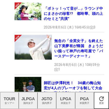
「ボトッ！って音が…」ラウンド中
にまさかの珍客!? 都玲華、頭の上
のセミと“共演”
2026年8月6日 (木) 16時45分
3
無念の「全英女子」を終えた
山下美夢有が帰国 きょうだ
い揃って神戸の寿司屋で「バ
ースデーディナー？」
2026年8月6日 (木) 10時59分
1
師匠は伊澤利光！ 34歳の梅山知
宏が4人のプレーオフを制して大会
初V 藤本佳則らが2位【MAIN
STAGE JOYX OPEN】
TOUR
JLPGA
JGTO
LPGA
PGA
閉じる
全ツアー
国内女子
国内男子
米国女子
米国男子
更新
2026年8月1日 (土) 17時31分
1