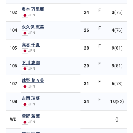
奥本 万里亜
F
24
3
102
(75)
JPN
永久保 恵美
F
26
4
104
(76)
JPN
高谷 千夏
F
28
9
105
(81)
JPN
下川 恵都
F
29
9
106
(81)
JPN
越野 菜々美
F
31
6
107
(78)
JPN
吉岡 瑞葵
F
34
10
108
(82)
JPN
雪野 若葉
WD
()
JPN