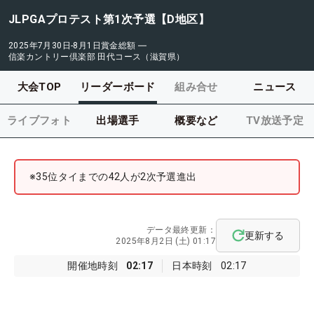
JLPGAプロテスト第1次予選【D地区】
2025年7月30日-8月1日
賞金総額
―
信楽カントリー倶楽部 田代コース（滋賀県）
大会TOP
リーダーボード
組み合せ
ニュース
ライブフォト
出場選手
概要など
TV放送予定
※35位タイまでの42人が2次予選進出
データ最終更新：
更新する
2025年8月2日 (土) 01:17
開催地時刻
02:17
日本時刻
02:17