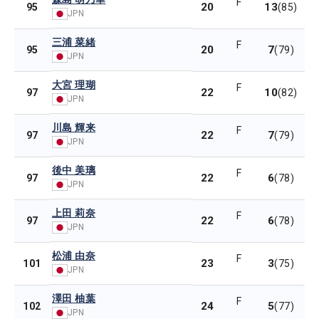
F
20
13
95
(85)
JPN
三浦 菜緒
F
20
7
95
(79)
JPN
大宮 理瑚
F
22
10
97
(82)
JPN
川島 輝来
F
22
7
97
(79)
JPN
後中 美璃
F
22
6
97
(78)
JPN
上田 莉奈
F
22
6
97
(78)
JPN
松浦 由奈
F
23
3
101
(75)
JPN
澤田 柚葉
F
24
5
102
(77)
JPN