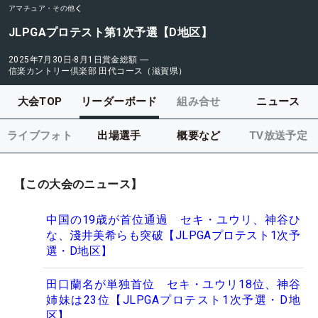
アマチュア・その他
JLPGAプロテスト第1次予選【D地区】
2025年7月30日-8月1日
賞金総額
―
信楽カントリー倶楽部 田代コース（滋賀県）
大会TOP
リーダーボード
組み合せ
ニュース
ライブフォト
出場選手
概要など
TV放送予定
【この大会のニュース】
中国の19歳が首位通過 セキ・ユウリ、神谷ひ
な、淺井美希らも突破【JLPGAプロテスト1次予
選・D地区】
田口蘭名が単独首位 セキ・ユウリ18位、神谷
姉妹は23位【JLPGAプロテスト1次予選・D地
区】