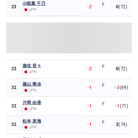
@稲葉 千乃
F
-2
0
23
(72)
JPN
遊佐 音々
F
-2
0
23
(72)
JPN
築山 華歩
F
-1
-3
32
(69)
JPN
片岡 由香
F
-1
-1
32
(71)
JPN
松本 來海
F
-1
2
32
(74)
JPN