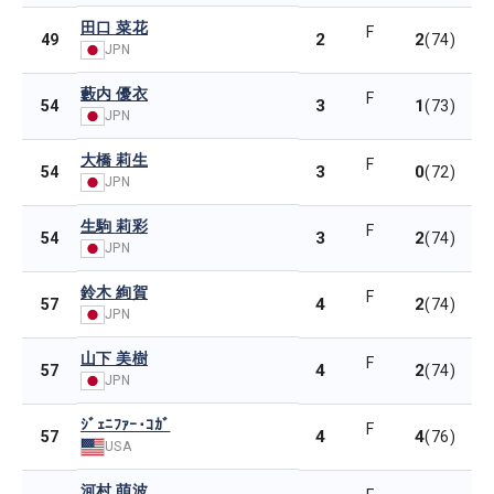
田口 菜花
F
2
2
49
(74)
JPN
藪内 優衣
F
3
1
54
(73)
JPN
大橋 莉生
F
3
0
54
(72)
JPN
生駒 莉彩
F
3
2
54
(74)
JPN
鈴木 絢賀
F
4
2
57
(74)
JPN
山下 美樹
F
4
2
57
(74)
JPN
ｼﾞｪﾆﾌｧｰ･ｺｶﾞ
F
4
4
57
(76)
USA
河村 萌波