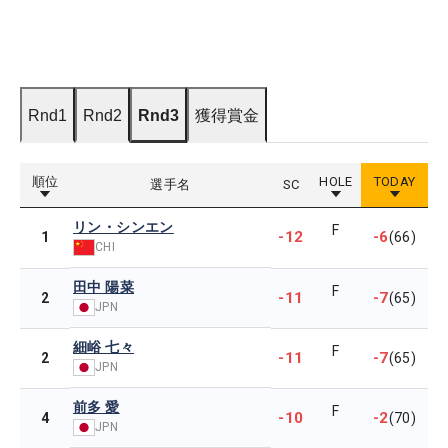
Rnd1
Rnd2
Rnd3
獲得賞金
順位
HOLE
TODAY
選手名
SC
リン・シンエン
F
-12
-6
1
(66)
CHI
田中 陽菜
F
-11
-7
2
(65)
JPN
細峪 七々
F
-11
-7
2
(65)
JPN
前多 愛
F
-10
-2
4
(70)
JPN