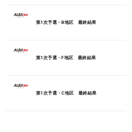
スのイメージは良くないんですけど、良かったとき
のことを思い出しながら攻略できたら」。リベンジ
を果たして、悪いイメージを払拭したい。
第1次予選・B地区 最終結果
将来は姉と同じ組で戦うことを夢見る。22年に出場
した「ニチレイレディス」の2日目には姉妹同組が
実現したが、「お互いスコアが悪くて同組になった
第1次予選・F地区 最終結果
ので、いつか最終日・最終組で一緒に回れたら」と
優勝争いを思い描いている。「人としてもプロとし
ても、姉が一番の目標です」。姉の背中を追いかけ
て、5度目のプロテストに挑む。（文・小池文子）
第1次予選・C地区 最終結果