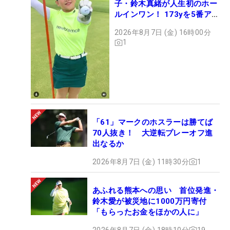
子・鈴木真緒が人生初のホー
ルインワン！ 173yを5番アイ
アンで会心のショット
2026年8月7日 (金) 16時00分
1
「61」マークのホスラーは勝てば
70人抜き！ 大逆転プレーオフ進
出なるか
2026年8月7日 (金) 11時30分
1
あふれる熊本への思い 首位発進・
鈴木愛が被災地に1000万円寄付
「もらったお金をほかの人に」
2026年8月7日 (金) 18時10分
19