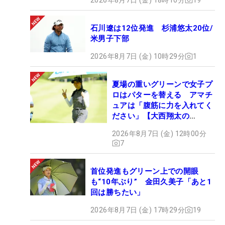
石川遼は12位発進 杉浦悠太20位/
米男子下部
2026年8月7日 (金) 10時29分
1
夏場の重いグリーンで女子プ
ロはパターを替える アマチ
ュアは「腹筋に力を入れてく
ださい」【大西翔太の
HOTSHOT】
2026年8月7日 (金) 12時00分
7
首位発進もグリーン上での開眼
も“10年ぶり” 金田久美子「あと1
回は勝ちたい」
2026年8月7日 (金) 17時29分
19