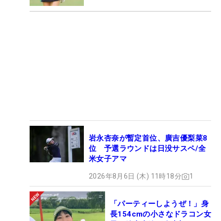
岩永杏奈が暫定首位、廣吉優梨菜8
位 予選ラウンドは日没サスペ/全
米女子アマ
2026年8月6日 (木) 11時18分
1
「パーティーしようぜ！」身
長154cmの小さなドラコン女