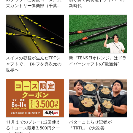
栄カントリー俱楽部（千葉
新時代
県）
スイスの叡智が生んだTPTシ
新『TENSEIオレンジ』はドラ
ャフトで、ゴルフを異次元の
イバーシャフトの“最適解”
世界へ
11月までのプレーに2回使え
パターこじらせ記者が
る！コース限定3,500円クー
「TRTL」で大改善