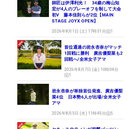
師匠は伊澤利光！ 34歳の梅山知
宏が4人のプレーオフを制して大会
初V 藤本佳則らが2位【MAIN
STAGE JOYX OPEN】
2026年8月1日 (土) 17時31分
1
首位通過の岩永杏奈がマッチ
1回戦に勝利 廣吉優梨菜も2
回戦へ/全米女子アマ
2026年8月7日 (金) 10時04分
1
岩永杏奈が単独首位発進、廣吉優梨
菜4位 日本勢6人が出場/全米女子
アマ
2026年8月5日 (水) 11時45分
5