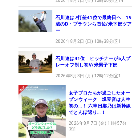
2026年8月7日 (金) 10時00分
14
石川遼は7打差41位で最終日ヘ 19
歳のB・ブラウンら首位/米下部ツア
ー
2026年8月2日 (日) 10時38分
1
石川遼は41位 ヒッチナーが5人プ
レーオフ制し初V/米男子下部
2026年8月3日 (月) 12時12分
1
女子プロたちが過ごしたオー
プンウィーク 堀琴音は人生
初の…！ 六車日那乃は新幹線
でとんぼ返り…！
2026年8月7日 (金) 11時57分
1