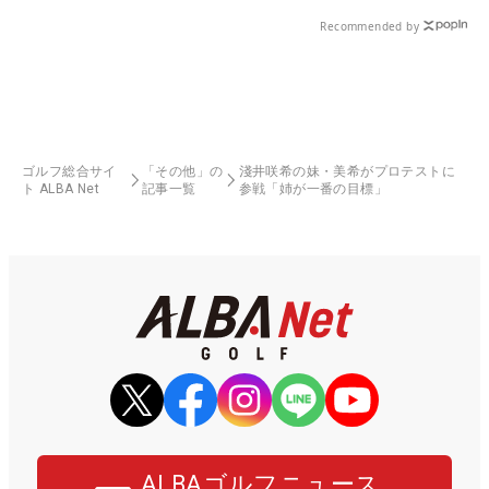
Recommended by
ゴルフ総合サイ
「その他」の
淺井咲希の妹・美希がプロテストに
ト ALBA Net
記事一覧
参戦「姉が一番の目標」
ALBAゴルフニュース