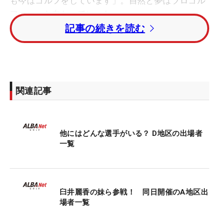
も今はゴルフをしています」。自然と夢はプロゴル
ファーへと向かっていった。
記事の続きを読む
現在は姉が所属する小杉CC（富山県）や地元のコー
スを行き来しながら練習に励みんでいる。ラウンド
は基本的に姉と一緒。「怒られながら回っていま
す」とゴルフをよく理解している姉から厳しい言葉
関連記事
も飛ぶ。さらに「マネジメントを教えてもらってま
す」と、ボールの落としどころやそこまでの距離の
計算方法も学んでいる。
他にはどんな選手がいる？ D地区の出場者
一覧
会場となる信楽カントリー倶楽部は昨年、ワングリ
ーン化の大規模な改修工事を実施。それによってバ
ンカーが増え、より戦略性に富んだコースへ生まれ
変わった。2022年に受けた第1次プロテストではト
臼井麗香の妹ら参戦！ 同日開催のA地区出
ータル10アンダー・2位タイで突破を果たしたが、
場者一覧
翌年はトータル13オーバーと大きく崩れた。「コー