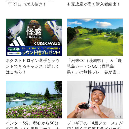
『TRTL』で6人抜き！
も完成度が高く購入者続出！
ネクストヒロイン選手とラウ
「潮来CC（茨城県）」＆「鹿
ンドできるチャンス！詳しく
児島ガーデンGC（鹿児島
はこちら！
県）」の無料プレー券が当た
る！！
インター5分、都心から60分
プロギアの「4層フェース」が
のフラットな美観コース。大
切り開く高初速ドライバーの