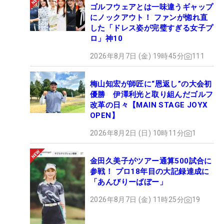
ゴルフウェアとは一味違うギャップ
にノックアウト！ ファンが惚れ直
した「ドレス姿が完璧すぎる女子プ
ロ」神10
2026年8月7日 (金) 19時45分
111
梅山知宏が師匠に“恩返し”の大会初
優勝 伊澤利光と取り組んだゴルフ
改革の日々【MAIN STAGE JOYX
OPEN】
2026年8月2日 (日) 10時11分
1
金田久美子がツアー通算500試合に
参戦！ プロ18年目の大記録達成に
「あんびりーばぼー」
2026年8月7日 (金) 11時25分
19