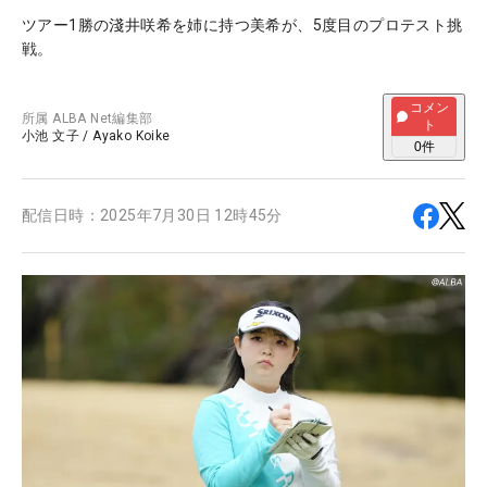
ツアー1勝の淺井咲希を姉に持つ美希が、5度目のプロテスト挑
戦。
コメン
所属
ALBA Net編集部
ト
小池 文子
/
Ayako Koike
0
件
配信日時：
2025年7月30日 12時45分