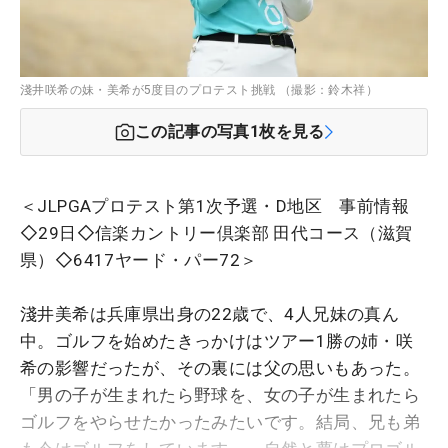
淺井咲希の妹・美希が5度目のプロテスト挑戦 （撮影：鈴木祥）
この記事の写真
1
枚を見る
＜JLPGAプロテスト第1次予選・D地区 事前情報
◇29日◇信楽カントリー倶楽部 田代コース（滋賀
県）◇6417ヤード・パー72＞
淺井美希は兵庫県出身の22歳で、4人兄妹の真ん
中。ゴルフを始めたきっかけはツアー1勝の姉・咲
希の影響だったが、その裏には父の思いもあった。
「男の子が生まれたら野球を、女の子が生まれたら
ゴルフをやらせたかったみたいです。結局、兄も弟