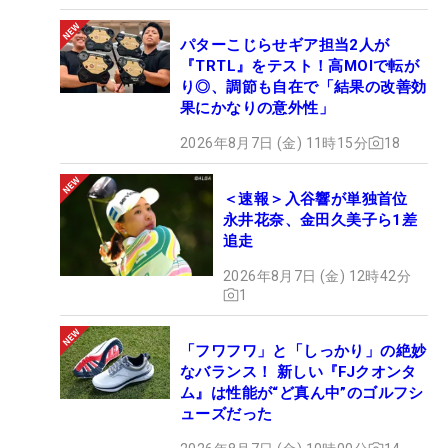
パターこじらせギア担当2人が
『TRTL』をテスト！高MOIで転が
り◎、調節も自在で「結果の改善効
果にかなりの意外性」
2026年8月7日 (金) 11時15分
18
＜速報＞入谷響が単独首位
永井花奈、金田久美子ら1差
追走
2026年8月7日 (金) 12時42分
1
「フワフワ」と「しっかり」の絶妙
なバランス！ 新しい『FJクオンタ
ム』は性能が“ど真ん中”のゴルフシ
ューズだった