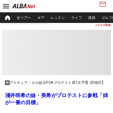
全ツアー
ギア
レッスン
ライフ
漫画
ゴルフ
メルマガ登録
JLPGAプロテスト第1次予選【D地区】
アマチュア・その他
淺井咲希の妹・美希がプロテストに参戦「姉
が一番の目標」