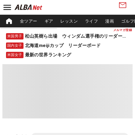
全ツアー
ギア
レッスン
ライフ
漫画
ゴルフ
メルマガ登録
松山英樹ら出場 ウィンダム選手権のリーダーボード
米国男子
北海道meijiカップ リーダーボード
国内女子
最新の世界ランキング
米国女子