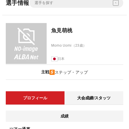
選手情報
魚見萌桃
Momo Uomi
（23歳）
日本
主戦
ステップ・アップ
プロフィール
大会成績/スタッツ
成績